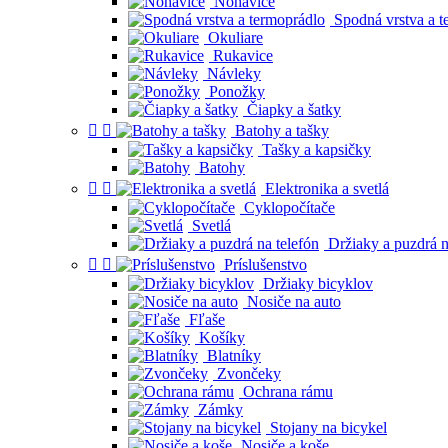
Nohavice
Spodná vrstva a t
Okuliare
Rukavice
Návleky
Ponožky
Čiapky a šatky


Batohy a tašky
Tašky a kapsičky
Batohy


Elektronika a svetlá
Cyklopočítače
Svetlá
Držiaky a puzdrá n


Príslušenstvo
Držiaky bicyklov
Nosiče na auto
Fľaše
Košíky
Blatníky
Zvončeky
Ochrana rámu
Zámky
Stojany na bicykel
Nosiče a koše