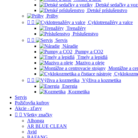
Detské sedačky a voz
Detské príslušenstvo
Prilby


Cyklotrenažéry a valce
Trenažéry
Príslušenstvo


Servis
Náradie
Pumpy a CO2
Tmely a lepidlá
Mazivo a oleje
Montážne a cen
Cyklokozmeti


Výživa a kozmetika
Energia
Kozmetika
Servis
Požičovňa kufrov
Akcie - zľavy


Všetky značky
Alhonga
AR BLUE CLEAN
Avid
BAFANG