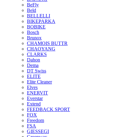
BeFly
Beld
BELLELLI
BIKEPARKA
BOBIKE
Bosch
Brunox
CHAMOIS BUTTR
CHAOYANG
CLARKS
Dahon
Dema
DT Swiss
ELITE
Elite Cleaner
Elves
ENERVIT
Everstar
Extend
FEEDBACK SPORT
FOX
Freedom
FSA
GIESSEGI
Greenway