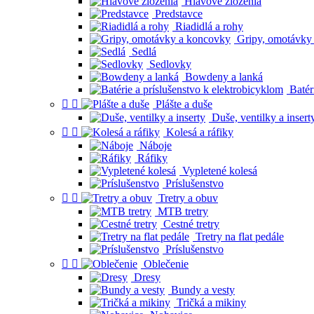
Hlavové zloženia
Predstavce
Riadidlá a rohy
Gripy, omotávky
Sedlá
Sedlovky
Bowdeny a lanká
Batéri


Plášte a duše
Duše, ventilky a insert


Kolesá a ráfiky
Náboje
Ráfiky
Vypletené kolesá
Príslušenstvo


Tretry a obuv
MTB tretry
Cestné tretry
Tretry na flat pedále
Príslušenstvo


Oblečenie
Dresy
Bundy a vesty
Tričká a mikiny