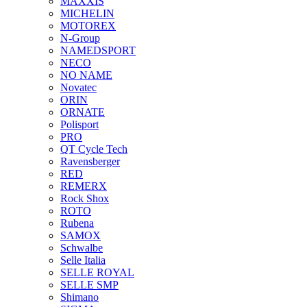
MAXXIS
MICHELIN
MOTOREX
N-Group
NAMEDSPORT
NECO
NO NAME
Novatec
ORIN
ORNATE
Polisport
PRO
QT Cycle Tech
Ravensberger
RED
REMERX
Rock Shox
ROTO
Rubena
SAMOX
Schwalbe
Selle Italia
SELLE ROYAL
SELLE SMP
Shimano