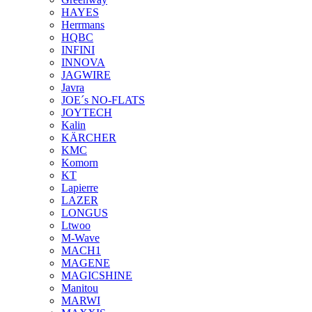
HAYES
Herrmans
HQBC
INFINI
INNOVA
JAGWIRE
Javra
JOE´s NO-FLATS
JOYTECH
Kalin
KÄRCHER
KMC
Komorn
KT
Lapierre
LAZER
LONGUS
Ltwoo
M-Wave
MACH1
MAGENE
MAGICSHINE
Manitou
MARWI