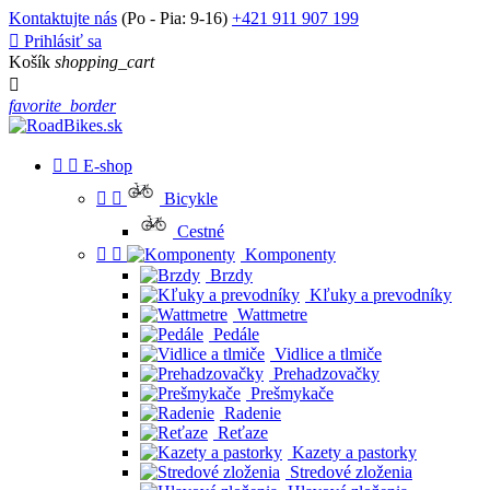
Kontaktujte nás
(Po - Pia: 9-16)
+421 911 907 199

Prihlásiť sa
Košík
shopping_cart

favorite_border


E-shop


Bicykle
Cestné


Komponenty
Brzdy
Kľuky a prevodníky
Wattmetre
Pedále
Vidlice a tlmiče
Prehadzovačky
Prešmykače
Radenie
Reťaze
Kazety a pastorky
Stredové zloženia