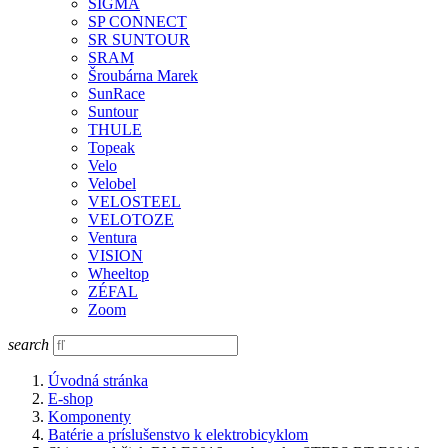
SIGMA
SP CONNECT
SR SUNTOUR
SRAM
Šroubárna Marek
SunRace
Suntour
THULE
Topeak
Velo
Velobel
VELOSTEEL
VELOTOZE
Ventura
VISION
Wheeltop
ZÉFAL
Zoom
search
Úvodná stránka
E-shop
Komponenty
Batérie a príslušenstvo k elektrobicyklom