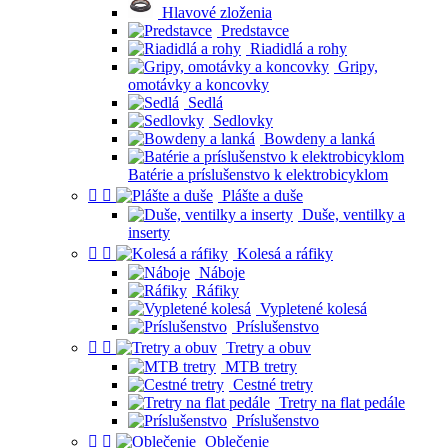
Hlavové zloženia
Predstavce
Riadidlá a rohy
Gripy,
omotávky a koncovky
Sedlá
Sedlovky
Bowdeny a lanká
Batérie a príslušenstvo k elektrobicyklom


Plášte a duše
Duše, ventilky a
inserty


Kolesá a ráfiky
Náboje
Ráfiky
Vypletené kolesá
Príslušenstvo


Tretry a obuv
MTB tretry
Cestné tretry
Tretry na flat pedále
Príslušenstvo


Oblečenie