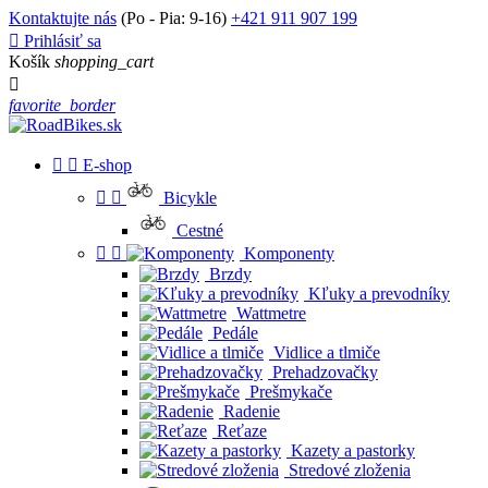
Kontaktujte nás
(Po - Pia: 9-16)
+421 911 907 199

Prihlásiť sa
Košík
shopping_cart

favorite_border


E-shop


Bicykle
Cestné


Komponenty
Brzdy
Kľuky a prevodníky
Wattmetre
Pedále
Vidlice a tlmiče
Prehadzovačky
Prešmykače
Radenie
Reťaze
Kazety a pastorky
Stredové zloženia