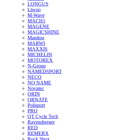
LONGUS
Ltwoo
M-Wave
MACH1
MAGENE
MAGICSHINE
Manitou
MARWI
MAXXIS
MICHELIN
MOTOREX
N-Group
NAMEDSPORT
NECO
NO NAME
Novatec
ORIN
ORNATE
Polisport
PRO
QT Cycle Tech
Ravensberger
RED
REMERX
Rock Shox