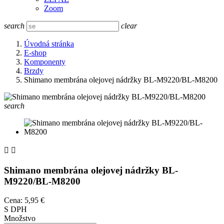
Zoom
search
clear
Úvodná stránka
E-shop
Komponenty
Brzdy
Shimano membrána olejovej nádržky BL-M9220/BL-M8200
search


Shimano membrána olejovej nádržky BL-
M9220/BL-M8200
Cena:
5,95 €
S DPH
Množstvo