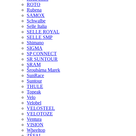
ROTO
Rubena
SAMOX
Schwalbe
Selle Italia
SELLE ROYAL
SELLE SMP
Shimano
SIGMA
SP CONNECT
SR SUNTOUR
SRAM
Šroubárna Marek
SunRace
Suntour
THULE
Topeak
Velo
Velobel
VELOSTEEL
VELOTOZE
Ventura
VISION
Wheeltop
ZÉFAL