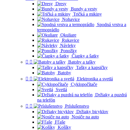
Dresy
Bundy a vesty
Tričká a mikiny
Nohavice
Spodná vrstva a
termoprádlo
Okuliare
Rukavice
Návleky
Ponožky
Čiapky a šatky


Batohy a tašky
Tašky a kapsičky
Batohy


Elektronika a svetlá
Cyklopočítače
Svetlá
Držiaky a puzdrá
na telefón


Príslušenstvo
Držiaky bicyklov
Nosiče na auto
Fľaše
Košíky