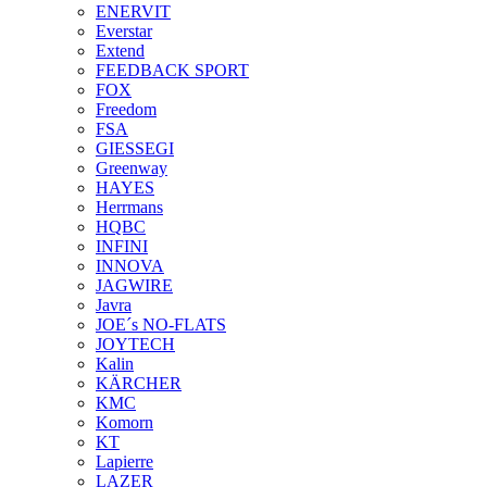
ENERVIT
Everstar
Extend
FEEDBACK SPORT
FOX
Freedom
FSA
GIESSEGI
Greenway
HAYES
Herrmans
HQBC
INFINI
INNOVA
JAGWIRE
Javra
JOE´s NO-FLATS
JOYTECH
Kalin
KÄRCHER
KMC
Komorn
KT
Lapierre
LAZER