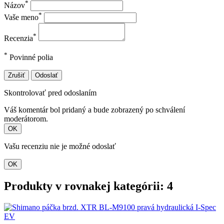
*
Názov
*
Vaše meno
*
Recenzia
*
Povinné polia
Zrušiť
Odoslať
Skontrolovať pred odoslaním
Váš komentár bol pridaný a bude zobrazený po schválení
moderátorom.
OK
Vašu recenziu nie je možné odoslať
OK
Produkty v rovnakej kategórii: 4