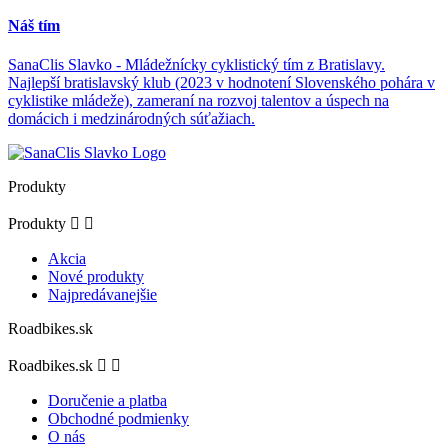
Náš tím
SanaClis Slavko - Mládežnícky cyklistický tím z Bratislavy.
Najlepší bratislavský klub (2023 v hodnotení Slovenského pohára v
cyklistike mládeže), zameraní na rozvoj talentov a úspech na
domácich i medzinárodných súťažiach.
Produkty
Produkty


Akcia
Nové produkty
Najpredávanejšie
Roadbikes.sk
Roadbikes.sk


Doručenie a platba
Obchodné podmienky
O nás