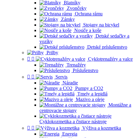
Blatníky
Zvončeky
Ochrana rámu
Zámky
Stojany na bicykel
Nosiče a koše
Detské sedačky a
vozíky
Detské príslušenstvo
Prilby


Cyklotrenažéry a valce
Trenažéry
Príslušenstvo


Servis
Náradie
Pumpy a CO2
Tmely a lepidlá
Mazivo a oleje
Montážne a
centrovacie stojany
Cyklokozmetika a čistiace nástroje


Výživa a kozmetika
Energia