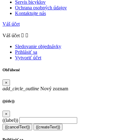
Servis bicyklov
Ochrana osobných údajov
Kontaktujte nás
Váš účet
Váš účet


Sledovanie objednávky
Prihlásiť sa
Vytvoriť účet
Obľúbené
×
add_circle_outline
Nový zoznam
((title))
×
((label))
((cancelText))
((createText))
Prihlásiť sa