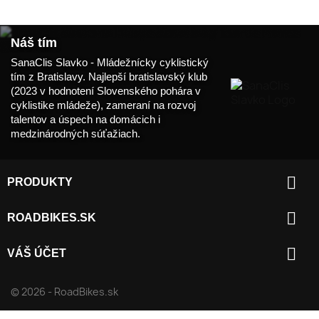
Náš tím
SanaClis Slavko - Mládežnícky cyklistický
tím z Bratislavy. Najlepší bratislavský klub
(2023 v hodnotení Slovenského pohára v
cyklistike mládeže), zameraní na rozvoj
talentov a úspech na domácich i
medzinárodných súťažiach.

PRODUKTY

ROADBIKES.SK

VÁŠ ÚČET
© 2026 - RoadBikes.sk