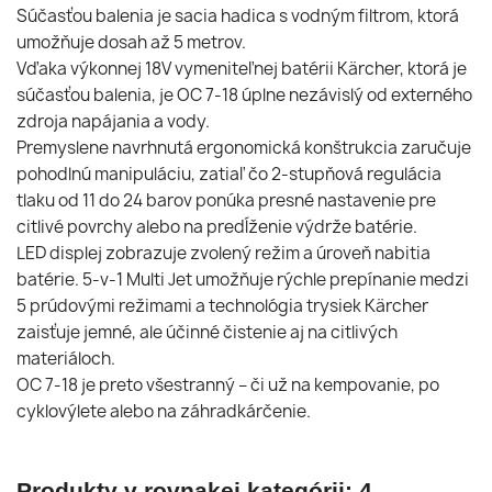
Súčasťou balenia je sacia hadica s vodným filtrom, ktorá
umožňuje dosah až 5 metrov.
Vďaka výkonnej 18V vymeniteľnej batérii Kärcher, ktorá je
súčasťou balenia, je OC 7-18 úplne nezávislý od externého
zdroja napájania a vody.
Premyslene navrhnutá ergonomická konštrukcia zaručuje
pohodlnú manipuláciu, zatiaľ čo 2-stupňová regulácia
tlaku od 11 do 24 barov ponúka presné nastavenie pre
citlivé povrchy alebo na predĺženie výdrže batérie.
LED displej zobrazuje zvolený režim a úroveň nabitia
batérie. 5-v-1 Multi Jet umožňuje rýchle prepínanie medzi
5 prúdovými režimami a technológia trysiek Kärcher
zaisťuje jemné, ale účinné čistenie aj na citlivých
materiáloch.
OC 7-18 je preto všestranný – či už na kempovanie, po
cyklovýlete alebo na záhradkárčenie.
Produkty v rovnakej kategórii: 4