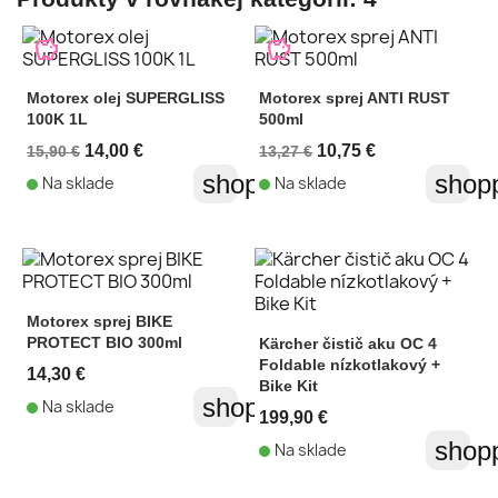
savings
savings
Motorex olej SUPERGLISS
Motorex sprej ANTI RUST
100K 1L
500ml
14,00 €
10,75 €
15,90 €
13,27 €
shopping_cart
shopp
Na sklade
Na sklade
Motorex sprej BIKE
PROTECT BIO 300ml
Kärcher čistič aku OC 4
Foldable nízkotlakový +
14,30 €
Bike Kit
shopping_cart
Na sklade
199,90 €
shopp
Na sklade