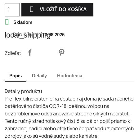

VLOŽIŤ DO KOŠÍKA

Skladom
local_shipping
Doručíme do
13.08.2026
Zdieľať
Popis
Detaily
Hodnotenia
Detaily produktu
Pre flexibilné čistenie na cestách aj doma je sada ručného
batériového čističa OC 7-18 ideálnou voľbou na
bezproblémové odstraňovanie stredne silných nečistôt.
Tento ručný strednotlakový čistič sa dá pripojiť priamo k
záhradnej hadici alebo efektívne čerpať vodu z externých
zdrojov, ako sú vodné sudy alebo kanistre.