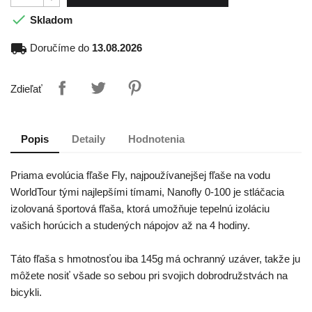

Skladom
local_shipping
Doručíme do
13.08.2026
Zdieľať
Popis
Detaily
Hodnotenia
Priama evolúcia fľaše Fly, najpoužívanejšej fľaše na vodu
WorldTour tými najlepšími tímami, Nanofly 0-100 je stláčacia
izolovaná športová fľaša, ktorá umožňuje tepelnú izoláciu
vašich horúcich a studených nápojov až na 4 hodiny.
Táto fľaša s hmotnosťou iba 145g má ochranný uzáver, takže ju
môžete nosiť všade so sebou pri svojich dobrodružstvách na
bicykli.