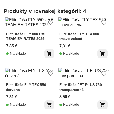
Produkty v rovnakej kategórii: 4
favorite_border
favorite_border
Elite fľaša FLY 550 UAE
Elite fľaša FLY TEX 550
TEAM EMIRATES 2025
tmavo zelená
7,85 €
7,31 €
shopping_cart
shopping_cart
Na sklade
Na sklade
favorite_border
favorite_border
Elite fľaša FLY TEX 550
Elite fľaša JET PLUS 750
červená
transparentná
7,31 €
8,50 €
shopping_cart
shopping_cart
Na sklade
Na sklade