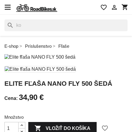
shopping_cart
favorite_border

search
E-shop
Príslušenstvo
Fľaše
ELITE FĽAŠA NANO FLY 500 ŠEDÁ
34,90 €
Cena:
Množstvo

favorite_border
VLOŽIŤ DO KOŠÍKA