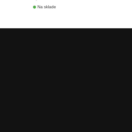
Na sklade
shopping_cart
shopping_cart