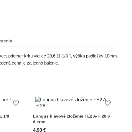
otenia
ec, priemer krku vidlice 28,6 (1-1/8"), výška podložky 10mm.
dená cena je za jedno balenie.
favorite_border
favorite_border
1 1/8
Longus hlavové zloženie FE2 A-H 28,6
čierne
4,90 €