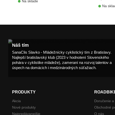
Na sklade
Na skla
shopping_cart
Náš tím
SanaClis Slavko - Mládežnícky cyklistický tím z Bratislavy.
Najlepší bratislavský klub (2023 v hodnotení Slovenského
pohára v cyklistike mládeže), zameraní na rozvoj talentov a
úspech na domácich i medzinárodných súťažiach.
PRODUKTY
ROADBIK
Akcia
Doručenie a 
Nové produkty
Obchodné p
Najpredávanejšie
O nás