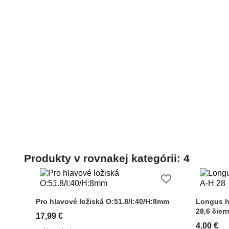
Produkty v rovnakej kategórii: 4
favorite_border
Pro hlavové ložiská O:51.8/I:40/H:8mm
Longus h
28,6 čier
17,99 €
4,00 €