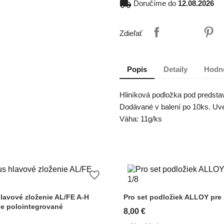
local_shipping
Doručíme do
12.08.2026
Zdieľať
Popis
Detaily
Hodn
Hliníková podložka pod predstav
Dodávané v balení po 10ks. Uve
Váha: 11g/ks
favorite_border
lavové zloženie AL/FE A-H
Pro set podložiek ALLOY pre 
ne polointegrované
8,00 €