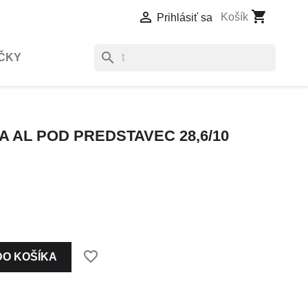
shopping_cart

Košík
Prihlásiť sa
search
ČKY
 AL POD PREDSTAVEC 28,6/10
favorite_border
DO KOŠÍKA