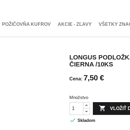
POŽIČOVŇA KUFROV
AKCIE - ZĽAVY
VŠETKY ZNA
LONGUS PODLOŽKA
ČIERNA /10KS
7,50 €
Cena:
Množstvo

VLOŽIŤ 

Skladom