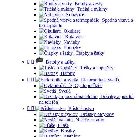
Bundy a vesty
Tričká a mikiny
Nohavice
Spodná vrstva a
termoprádlo
Okuliare
Rukavice
Návleky
Ponožky
Čiapky a šatky


Batohy a tašky
Tašky a kapsičky
Batohy


Elektronika a svetlá
Cyklopočítače
Svetlá
Držiaky a puzdrá
na telefón


Príslušenstvo
Držiaky bicyklov
Nosiče na auto
Fľaše
Košíky
Blatníky