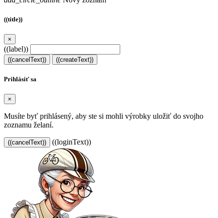
((title))
×
((label))
((cancelText))
((createText))
Prihlásiť sa
×
Musíte byť prihlásený, aby ste si mohli výrobky uložiť do svojho
zoznamu želaní.
((loginText))
((cancelText))