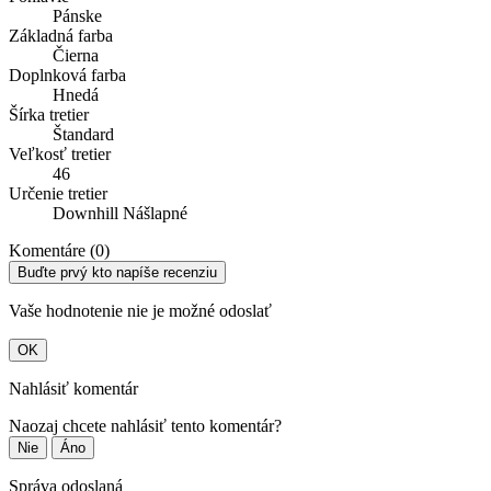
Pánske
Základná farba
Čierna
Doplnková farba
Hnedá
Šírka tretier
Štandard
Veľkosť tretier
46
Určenie tretier
Downhill Nášlapné
Komentáre (0)
Buďte prvý kto napíše recenziu
Vaše hodnotenie nie je možné odoslať
OK
Nahlásiť komentár
Naozaj chcete nahlásiť tento komentár?
Nie
Áno
Správa odoslaná