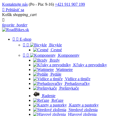
Kontaktujte nás
(Po - Pia: 9-16)
+421 911 907 199

Prihlásiť sa
Košík
shopping_cart

favorite_border


E-shop


Bicykle
Cestné


Komponenty
Brzdy
Kľuky a prevodníky
Wattmetre
Pedále
Vidlice a tlmiče
Prehadzovačky
Prešmykače
Radenie
Reťaze
Kazety a pastorky
Stredové zloženia
Hlavové zloženia