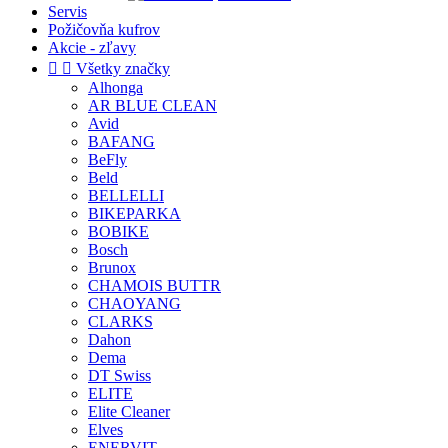
Servis
Požičovňa kufrov
Akcie - zľavy


Všetky značky
Alhonga
AR BLUE CLEAN
Avid
BAFANG
BeFly
Beld
BELLELLI
BIKEPARKA
BOBIKE
Bosch
Brunox
CHAMOIS BUTTR
CHAOYANG
CLARKS
Dahon
Dema
DT Swiss
ELITE
Elite Cleaner
Elves
ENERVIT