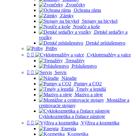
Zvončeky
Ochrana rámu
Zámky
Stojany na bicykel
Nosiče a koše
Detské sedačky a
vozíky
Detské príslušenstvo
Prilby


Cyklotrenažéry a valce
Trenažéry
Príslušenstvo


Servis
Náradie
Pumpy a CO2
Tmely a lepidlá
Mazivo a oleje
Montážne a
centrovacie stojany
Cyklokozmetika a čistiace nástroje


Výživa a kozmetika
Energia
Kozmetika