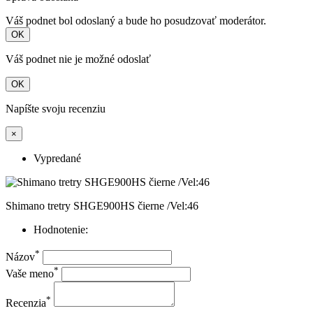
Váš podnet bol odoslaný a bude ho posudzovať moderátor.
OK
Váš podnet nie je možné odoslať
OK
Napíšte svoju recenziu
×
Vypredané
Shimano tretry SHGE900HS čierne /Vel:46
Hodnotenie:
*
Názov
*
Vaše meno
*
Recenzia