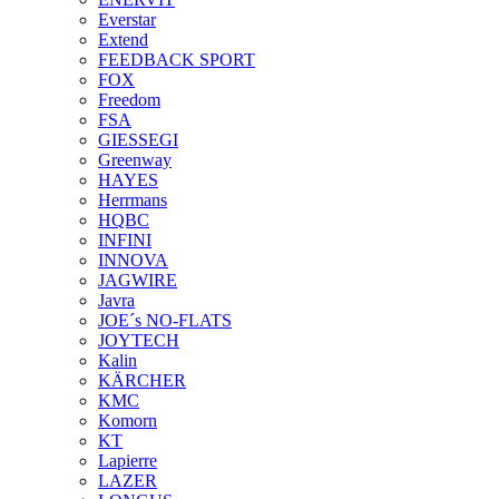
Everstar
Extend
FEEDBACK SPORT
FOX
Freedom
FSA
GIESSEGI
Greenway
HAYES
Herrmans
HQBC
INFINI
INNOVA
JAGWIRE
Javra
JOE´s NO-FLATS
JOYTECH
Kalin
KÄRCHER
KMC
Komorn
KT
Lapierre
LAZER