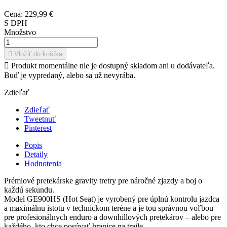
Cena:
229,99 €
S DPH
Množstvo

Vložiť do košíka

Produkt momentálne nie je dostupný skladom ani u dodávateľa.
Buď je vypredaný, alebo sa už nevyrába.
Zdieľať
Zdieľať
Tweetnuť
Pinterest
Popis
Detaily
Hodnotenia
Prémiové pretekárske gravity tretry pre náročné zjazdy a boj o
každú sekundu.
Model GE900HS (Hot Seat) je vyrobený pre úplnú kontrolu jazdca
a maximálnu istotu v technickom teréne a je tou správnou voľbou
pre profesionálnych enduro a downhillových pretekárov – alebo pre
každého, kto chce posúvať hranice na traile.