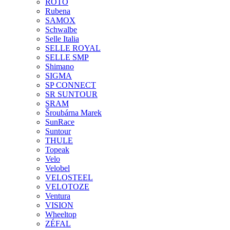
ROTO
Rubena
SAMOX
Schwalbe
Selle Italia
SELLE ROYAL
SELLE SMP
Shimano
SIGMA
SP CONNECT
SR SUNTOUR
SRAM
Šroubárna Marek
SunRace
Suntour
THULE
Topeak
Velo
Velobel
VELOSTEEL
VELOTOZE
Ventura
VISION
Wheeltop
ZÉFAL