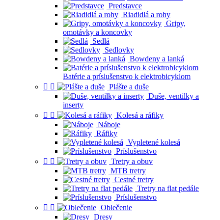
Predstavce
Riadidlá a rohy
Gripy,
omotávky a koncovky
Sedlá
Sedlovky
Bowdeny a lanká
Batérie a príslušenstvo k elektrobicyklom


Plášte a duše
Duše, ventilky a
inserty


Kolesá a ráfiky
Náboje
Ráfiky
Vypletené kolesá
Príslušenstvo


Tretry a obuv
MTB tretry
Cestné tretry
Tretry na flat pedále
Príslušenstvo


Oblečenie
Dresy