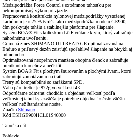
Medzipodrážka Force Control s extrémnou tuhosťou pre
nekompromisný výkon pri zjazde.
Prepracovaná konštrukcia nylonovej medzipodrážky vystuženej
karbónom je o 25 % tvrdšia ako medzipodrážka modelu GE900,
čím poskytuje tuhšiu a stabilnejšiu platformu pre šliapanie.
Systém BOA® Fit s kolieskom Li2F vrátane krytu, ktorý zabraňuje
náhodnému uvoľneniu.
Gumená zmes SHIMANO ULTREAD GE optimalizovaná na
Enduro a priľnavý dezén zaisťujú spoľahlivé šliapanie na bicykli aj
mimo neho.
Optimalizovaná neoprénová manžeta obopína členok a zabraňuje
prenikaniu kameňov a nečistôt.
Systém BOA® Fit s plochým šnurovaním a plochými švami, ktoré
zabraňujú zamotávaniu na trati.
Tretry sú kompatibilné so zarážkami SPD.
Váha páru tretier je 872g vo veľkosti 43.
Odporúčame odmerať chodidlo a objednať veľkosť podľa
veľkostnej tabuľky - zväčša je potrebné objednať o číslo väčšiu
veľkosť než štandardne nosíte.
Značka
Shimano
Kód
ESHGE900HCL01S46000
Tabuľka dát
Pohlavie