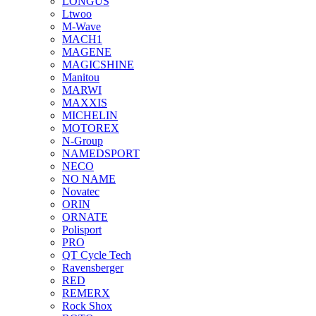
LONGUS
Ltwoo
M-Wave
MACH1
MAGENE
MAGICSHINE
Manitou
MARWI
MAXXIS
MICHELIN
MOTOREX
N-Group
NAMEDSPORT
NECO
NO NAME
Novatec
ORIN
ORNATE
Polisport
PRO
QT Cycle Tech
Ravensberger
RED
REMERX
Rock Shox