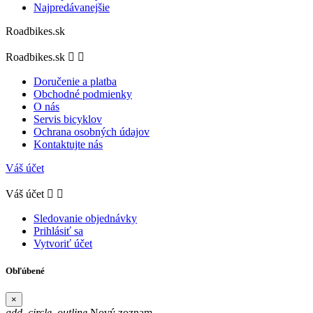
Najpredávanejšie
Roadbikes.sk
Roadbikes.sk


Doručenie a platba
Obchodné podmienky
O nás
Servis bicyklov
Ochrana osobných údajov
Kontaktujte nás
Váš účet
Váš účet


Sledovanie objednávky
Prihlásiť sa
Vytvoriť účet
Obľúbené
×
add_circle_outline
Nový zoznam