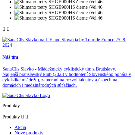


Náš tím
SanaClis Slavko - Mládežnícky cyklistický tím z Bratislavy.
Najlepší bratislavský klub (2023 v hodnotení Slovenského pohára v
cyklistike mládeže), zameraní na rozvoj talentov a úspech na
domácich i medzinárodných súťažiach.
Produkty
Produkty


Akcia
Nové produkty