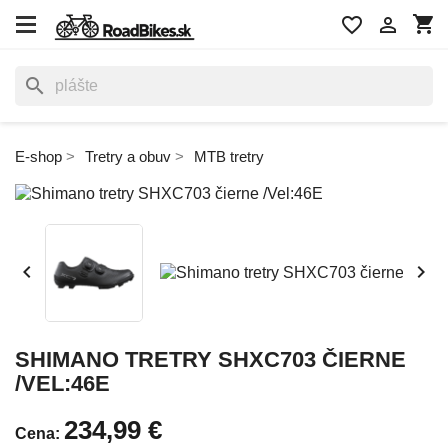
shopping_cart
favorite_border

search
E-shop
Tretry a obuv
MTB tretry


SHIMANO TRETRY SHXC703 ČIERNE
/VEL:46E
234,99 €
Cena: