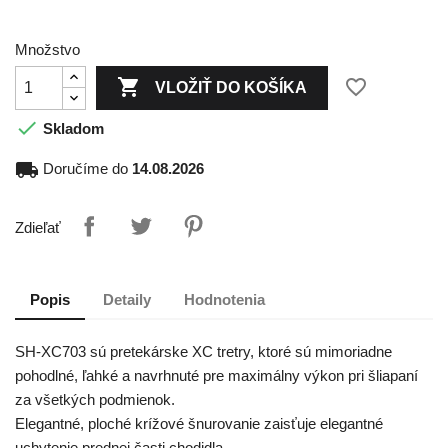
Množstvo

favorite_border
VLOŽIŤ DO KOŠÍKA

Skladom
local_shipping
Doručíme do
14.08.2026
Zdieľať
Popis
Detaily
Hodnotenia
SH-XC703 sú pretekárske XC tretry, ktoré sú mimoriadne
pohodlné, ľahké a navrhnuté pre maximálny výkon pri šliapaní
za všetkých podmienok.
Elegantné, ploché krížové šnurovanie zaisťuje elegantné
uchytenie prednej časti chodidla.