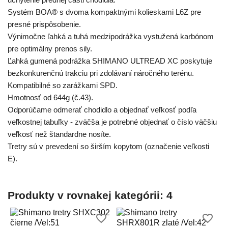
Systém BOA® s dvoma kompaktnými kolieskami L6Z pre
presné prispôsobenie.
Výnimočne ľahká a tuhá medzipodrážka vystužená karbónom
pre optimálny prenos sily.
Ľahká gumená podrážka SHIMANO ULTREAD XC poskytuje
bezkonkurenčnú trakciu pri zdolávaní náročného terénu.
Kompatibilné so zarážkami SPD.
Hmotnosť od 644g (č.43).
Odporúčame odmerať chodidlo a objednať veľkosť podľa
veľkostnej tabuľky - zväčša je potrebné objednať o číslo väčšiu
veľkosť než štandardne nosíte.
Tretry sú v prevedení so širším kopytom (označenie veľkosti
E).
Produkty v rovnakej kategórii: 4
favorite_border
favorite_border