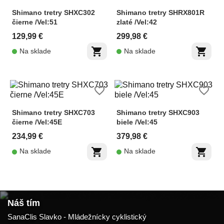
Shimano tretry SHXC302
Shimano tretry SHRX801R
čierne /Vel:51
zlaté /Vel:42
129,99 €
299,98 €
shopping_cart
shopping_cart
Na sklade
Na sklade
favorite_border
favorite_border
Shimano tretry SHXC703
Shimano tretry SHXC903
čierne /Vel:45E
biele /Vel:45
234,99 €
379,98 €
shopping_cart
shopping_cart
Na sklade
Na sklade
Náš tím
SanaClis Slavko - Mládežnícky cyklistický