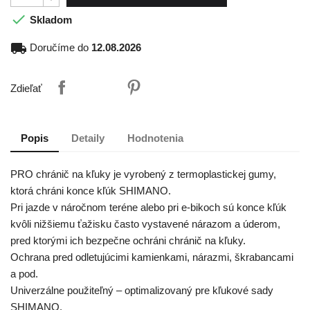

Skladom
local_shipping
Doručíme do
12.08.2026
Zdieľať
Popis
Detaily
Hodnotenia
PRO chránič na kľuky je vyrobený z termoplastickej gumy,
ktorá chráni konce kľúk SHIMANO.
Pri jazde v náročnom teréne alebo pri e-bikoch sú konce kľúk
kvôli nižšiemu ťažisku často vystavené nárazom a úderom,
pred ktorými ich bezpečne ochráni chránič na kľuky.
Ochrana pred odletujúcimi kamienkami, nárazmi, škrabancami
a pod.
Univerzálne použiteľný – optimalizovaný pre kľukové sady
SHIMANO.