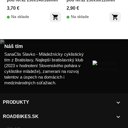
pod reťaz 230x140/160mm
pod reťaz 230x90/110mm
3,70 €
2,90 €
shopping_cart
shopping_cart
Na sklade
Na sklade
Náš tím
SanaClis Slavko - Mládežnícky cyklistický
tím z Bratislavy. Najlepší bratislavský klub
(2023 v hodnotení Slovenského pohára v
cyklistike mládeže), zameraní na rozvoj
talentov a úspech na domácich i
medzinárodných súťažiach.

PRODUKTY

ROADBIKES.SK