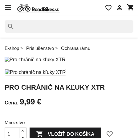
shopping_cart
favorite_border

search
E-shop
Príslušenstvo
Ochrana rámu
PRO CHRÁNIČ NA KĽUKY XTR
9,99 €
Cena:
Množstvo

favorite_border
VLOŽIŤ DO KOŠÍKA