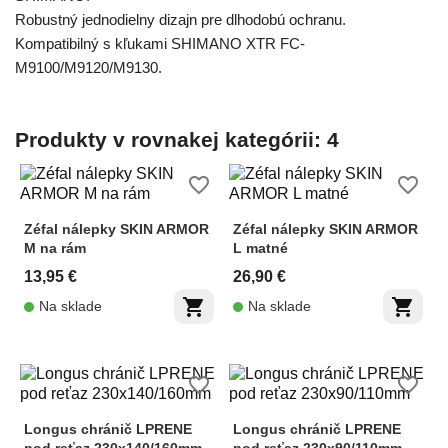
Robustný jednodielny dizajn pre dlhodobú ochranu.
Kompatibilný s kľukami SHIMANO XTR FC-
M9100/M9120/M9130.
Produkty v rovnakej kategórii: 4
favorite_border
favorite_border
Zéfal nálepky SKIN ARMOR
Zéfal nálepky SKIN ARMOR
M na rám
L matné
13,95 €
26,90 €
shopping_cart
shopping_cart
Na sklade
Na sklade
favorite_border
favorite_border
Longus chránič LPRENE
Longus chránič LPRENE