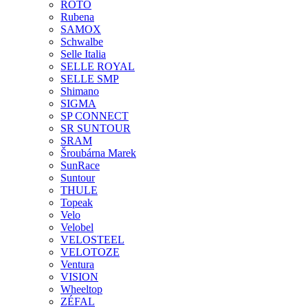
ROTO
Rubena
SAMOX
Schwalbe
Selle Italia
SELLE ROYAL
SELLE SMP
Shimano
SIGMA
SP CONNECT
SR SUNTOUR
SRAM
Šroubárna Marek
SunRace
Suntour
THULE
Topeak
Velo
Velobel
VELOSTEEL
VELOTOZE
Ventura
VISION
Wheeltop
ZÉFAL