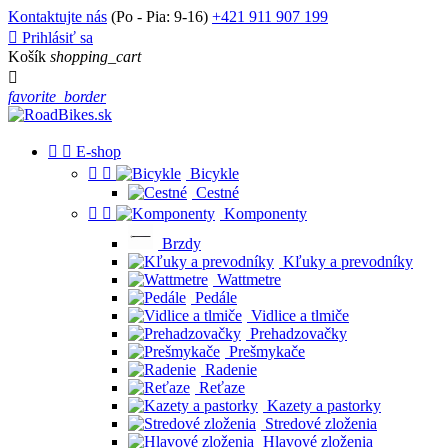
Kontaktujte nás
(Po - Pia: 9-16)
+421 911 907 199

Prihlásiť sa
Košík
shopping_cart

favorite_border


E-shop


Bicykle
Cestné


Komponenty
Brzdy
Kľuky a prevodníky
Wattmetre
Pedále
Vidlice a tlmiče
Prehadzovačky
Prešmykače
Radenie
Reťaze
Kazety a pastorky
Stredové zloženia
Hlavové zloženia