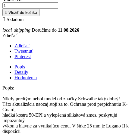

Vložiť do košíka

Skladom
local_shipping
Doručíme do
11.08.2026
Zdieľať
Zdieľať
Tweetnuť
Pinterest
Popis
Detaily
Hodnotenia
Popis:
Nikdy predtým nebol model od značky Schwalbe taký dobrý!
Táto aktualizácia naozaj stojí za to. Ochrana proti prepichnutiu K-
Guard,
hladká kostra 50-EPI a vylepšená silikátová zmes, poskytujú
impozantný
výkon a hlavne za vynikajúcu cenu. V šírke 25 mm je Lugano II k
dispozícii