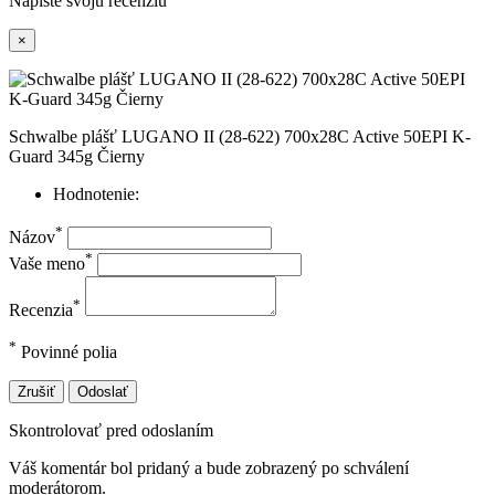
Napíšte svoju recenziu
×
Schwalbe plášť LUGANO II (28-622) 700x28C Active 50EPI K-
Guard 345g Čierny
Hodnotenie:
*
Názov
*
Vaše meno
*
Recenzia
*
Povinné polia
Zrušiť
Odoslať
Skontrolovať pred odoslaním
Váš komentár bol pridaný a bude zobrazený po schválení
moderátorom.