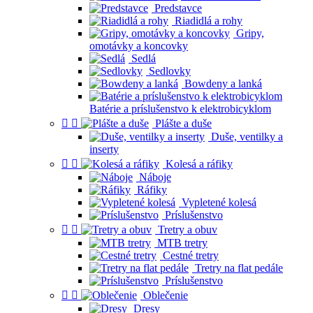
Predstavce
Riadidlá a rohy
Gripy,
omotávky a koncovky
Sedlá
Sedlovky
Bowdeny a lanká
Batérie a príslušenstvo k elektrobicyklom


Plášte a duše
Duše, ventilky a
inserty


Kolesá a ráfiky
Náboje
Ráfiky
Vypletené kolesá
Príslušenstvo


Tretry a obuv
MTB tretry
Cestné tretry
Tretry na flat pedále
Príslušenstvo


Oblečenie
Dresy