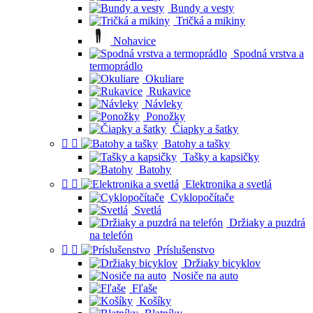
Bundy a vesty
Tričká a mikiny
Nohavice
Spodná vrstva a
termoprádlo
Okuliare
Rukavice
Návleky
Ponožky
Čiapky a šatky


Batohy a tašky
Tašky a kapsičky
Batohy


Elektronika a svetlá
Cyklopočítače
Svetlá
Držiaky a puzdrá
na telefón


Príslušenstvo
Držiaky bicyklov
Nosiče na auto
Fľaše
Košíky