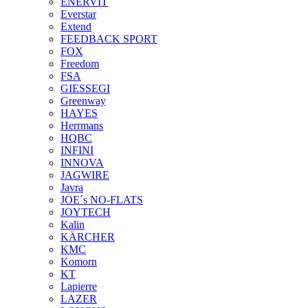
ENERVIT
Everstar
Extend
FEEDBACK SPORT
FOX
Freedom
FSA
GIESSEGI
Greenway
HAYES
Herrmans
HQBC
INFINI
INNOVA
JAGWIRE
Javra
JOE´s NO-FLATS
JOYTECH
Kalin
KÄRCHER
KMC
Komorn
KT
Lapierre
LAZER