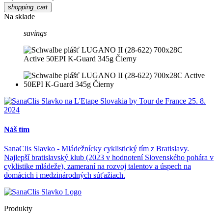
shopping_cart
Na sklade
savings
Náš tím
SanaClis Slavko - Mládežnícky cyklistický tím z Bratislavy.
Najlepší bratislavský klub (2023 v hodnotení Slovenského pohára v
cyklistike mládeže), zameraní na rozvoj talentov a úspech na
domácich i medzinárodných súťažiach.
Produkty