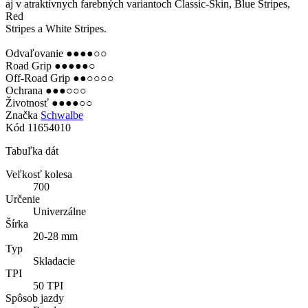
aj v atraktívnych farebných variantoch Classic-Skin, Blue Stripes,
Red
Stripes a White Stripes.
Odvaľovanie ●●●●○○
Road Grip ●●●●●○
Off-Road Grip ●●○○○○
Ochrana ●●●○○○
Životnosť ●●●●○○
Značka
Schwalbe
Kód
11654010
Tabuľka dát
Veľkosť kolesa
700
Určenie
Univerzálne
Šírka
20-28 mm
Typ
Skladacie
TPI
50 TPI
Spôsob jazdy