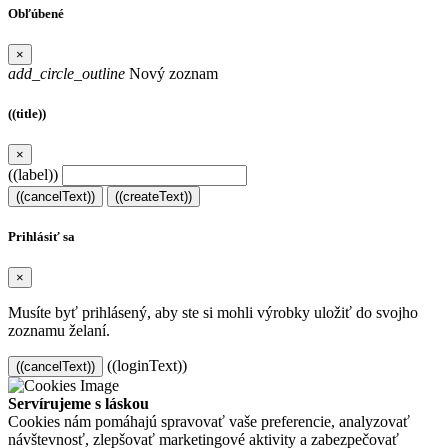
Obľúbené
×
add_circle_outline
Nový zoznam
((title))
×
((label))
((cancelText))
((createText))
Prihlásiť sa
×
Musíte byť prihlásený, aby ste si mohli výrobky uložiť do svojho
zoznamu želaní.
((loginText))
((cancelText))
Servírujeme s láskou
Cookies nám pomáhajú spravovať vaše preferencie, analyzovať
návštevnosť, zlepšovať marketingové aktivity a zabezpečovať