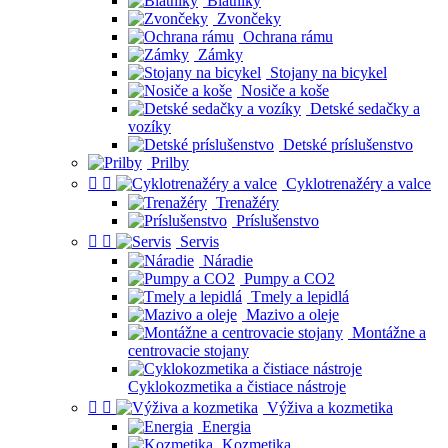
Blatníky
Zvončeky
Ochrana rámu
Zámky
Stojany na bicykel
Nosiče a koše
Detské sedačky a
vozíky
Detské príslušenstvo
Prilby


Cyklotrenažéry a valce
Trenažéry
Príslušenstvo


Servis
Náradie
Pumpy a CO2
Tmely a lepidlá
Mazivo a oleje
Montážne a
centrovacie stojany
Cyklokozmetika a čistiace nástroje


Výživa a kozmetika
Energia
Kozmetika