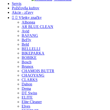
Servis
Požičovňa kufrov
Akcie - zľavy


Všetky značky
Alhonga
AR BLUE CLEAN
Avid
BAFANG
BeFly
Beld
BELLELLI
BIKEPARKA
BOBIKE
Bosch
Brunox
CHAMOIS BUTTR
CHAOYANG
CLARKS
Dahon
Dema
DT Swiss
ELITE
Elite Cleaner
Elves