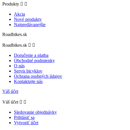
Produkty


Akcia
Nové produkty
Najpredávanejšie
Roadbikes.sk
Roadbikes.sk


Doručenie a platba
Obchodné podmienky
O nás
Servis bicyklov
Ochrana osobných údajov
Kontaktujte nás
Váš účet
Váš účet


Sledovanie objednávky
Prihlásiť sa
Vytvoriť účet