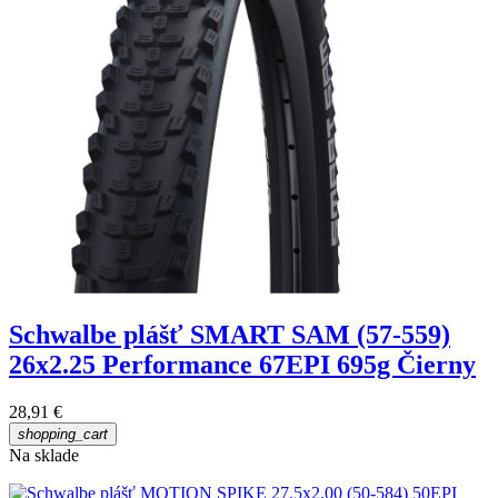
Schwalbe plášť SMART SAM (57-559)
26x2.25 Performance 67EPI 695g Čierny
28,91 €
shopping_cart
Na sklade