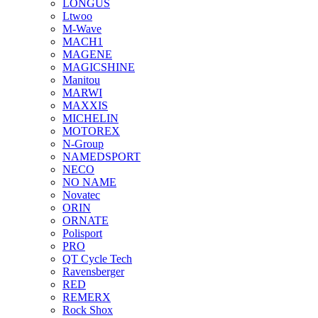
LONGUS
Ltwoo
M-Wave
MACH1
MAGENE
MAGICSHINE
Manitou
MARWI
MAXXIS
MICHELIN
MOTOREX
N-Group
NAMEDSPORT
NECO
NO NAME
Novatec
ORIN
ORNATE
Polisport
PRO
QT Cycle Tech
Ravensberger
RED
REMERX
Rock Shox