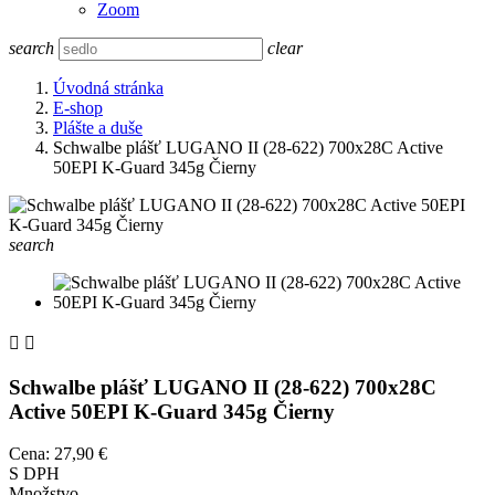
Zoom
search
clear
Úvodná stránka
E-shop
Plášte a duše
Schwalbe plášť LUGANO II (28-622) 700x28C Active
50EPI K-Guard 345g Čierny
search


Schwalbe plášť LUGANO II (28-622) 700x28C
Active 50EPI K-Guard 345g Čierny
Cena:
27,90 €
S DPH
Množstvo