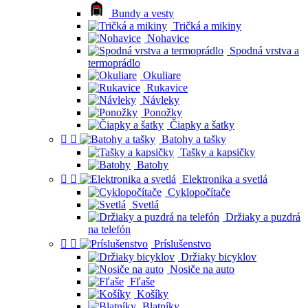
Bundy a vesty
Tričká a mikiny
Nohavice
Spodná vrstva a
termoprádlo
Okuliare
Rukavice
Návleky
Ponožky
Čiapky a šatky


Batohy a tašky
Tašky a kapsičky
Batohy


Elektronika a svetlá
Cyklopočítače
Svetlá
Držiaky a puzdrá
na telefón


Príslušenstvo
Držiaky bicyklov
Nosiče na auto
Fľaše
Košíky
Blatníky