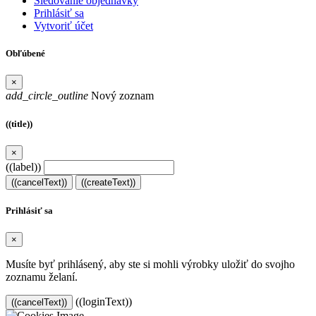
Sledovanie objednávky
Prihlásiť sa
Vytvoriť účet
Obľúbené
×
add_circle_outline
Nový zoznam
((title))
×
((label))
((cancelText))
((createText))
Prihlásiť sa
×
Musíte byť prihlásený, aby ste si mohli výrobky uložiť do svojho
zoznamu želaní.
((loginText))
((cancelText))