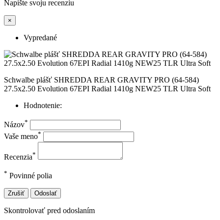
Napíšte svoju recenziu
×
Vypredané
Schwalbe plášť SHREDDA REAR GRAVITY PRO (64-584)
27.5x2.50 Evolution 67EPI Radial 1410g NEW25 TLR Ultra Soft
Hodnotenie:
*
Názov
*
Vaše meno
*
Recenzia
*
Povinné polia
Zrušiť
Odoslať
Skontrolovať pred odoslaním