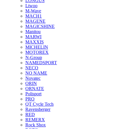
LONGUS
Ltwoo
M-Wave
MACH1
MAGENE
MAGICSHINE
Manitou
MARWI
MAXXIS
MICHELIN
MOTOREX
N-Group
NAMEDSPORT
NECO
NO NAME
Novatec
ORIN
ORNATE
Polisport
PRO
QT Cycle Tech
Ravensberger
RED
REMERX
Rock Shox