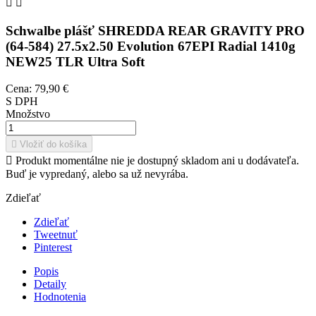


Schwalbe plášť SHREDDA REAR GRAVITY PRO
(64-584) 27.5x2.50 Evolution 67EPI Radial 1410g
NEW25 TLR Ultra Soft
Cena:
79,90 €
S DPH
Množstvo

Vložiť do košíka

Produkt momentálne nie je dostupný skladom ani u dodávateľa.
Buď je vypredaný, alebo sa už nevyrába.
Zdieľať
Zdieľať
Tweetnuť
Pinterest
Popis
Detaily
Hodnotenia