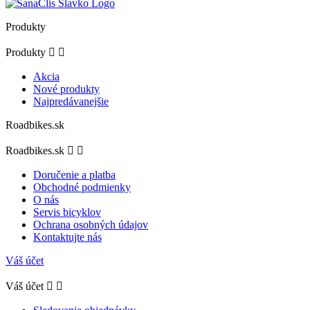
Produkty
Produkty


Akcia
Nové produkty
Najpredávanejšie
Roadbikes.sk
Roadbikes.sk


Doručenie a platba
Obchodné podmienky
O nás
Servis bicyklov
Ochrana osobných údajov
Kontaktujte nás
Váš účet
Váš účet

