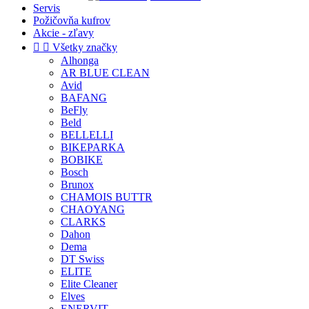
Servis
Požičovňa kufrov
Akcie - zľavy


Všetky značky
Alhonga
AR BLUE CLEAN
Avid
BAFANG
BeFly
Beld
BELLELLI
BIKEPARKA
BOBIKE
Bosch
Brunox
CHAMOIS BUTTR
CHAOYANG
CLARKS
Dahon
Dema
DT Swiss
ELITE
Elite Cleaner
Elves
ENERVIT