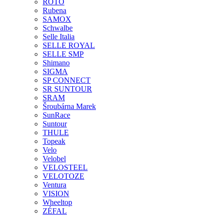
ROTO
Rubena
SAMOX
Schwalbe
Selle Italia
SELLE ROYAL
SELLE SMP
Shimano
SIGMA
SP CONNECT
SR SUNTOUR
SRAM
Šroubárna Marek
SunRace
Suntour
THULE
Topeak
Velo
Velobel
VELOSTEEL
VELOTOZE
Ventura
VISION
Wheeltop
ZÉFAL