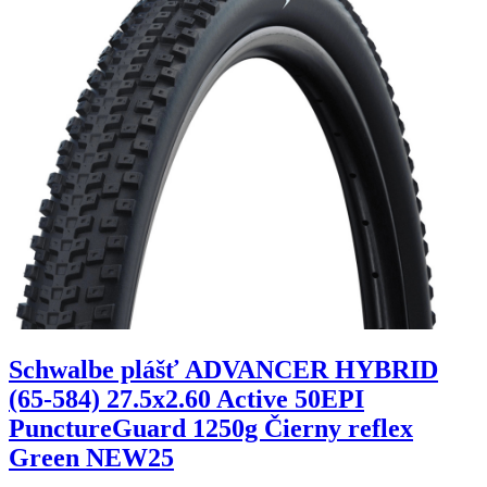
Schwalbe plášť ADVANCER HYBRID
(65-584) 27.5x2.60 Active 50EPI
PunctureGuard 1250g Čierny reflex
Green NEW25