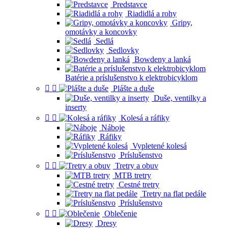
Predstavce
Riadidlá a rohy
Gripy,
omotávky a koncovky
Sedlá
Sedlovky
Bowdeny a lanká
Batérie a príslušenstvo k elektrobicyklom


Plášte a duše
Duše, ventilky a
inserty


Kolesá a ráfiky
Náboje
Ráfiky
Vypletené kolesá
Príslušenstvo


Tretry a obuv
MTB tretry
Cestné tretry
Tretry na flat pedále
Príslušenstvo


Oblečenie
Dresy