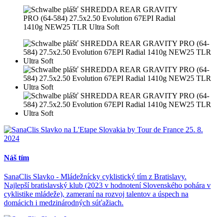
Náš tím
SanaClis Slavko - Mládežnícky cyklistický tím z Bratislavy.
Najlepší bratislavský klub (2023 v hodnotení Slovenského pohára v
cyklistike mládeže), zameraní na rozvoj talentov a úspech na
domácich i medzinárodných súťažiach.