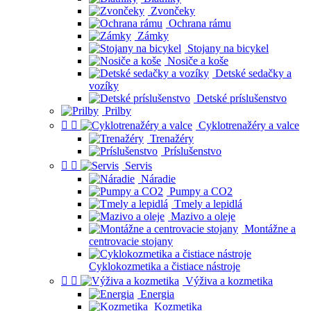
Zvončeky
Ochrana rámu
Zámky
Stojany na bicykel
Nosiče a koše
Detské sedačky a
vozíky
Detské príslušenstvo
Prilby


Cyklotrenažéry a valce
Trenažéry
Príslušenstvo


Servis
Náradie
Pumpy a CO2
Tmely a lepidlá
Mazivo a oleje
Montážne a
centrovacie stojany
Cyklokozmetika a čistiace nástroje


Výživa a kozmetika
Energia
Kozmetika