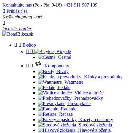
Kontaktujte nás
(Po - Pia: 9-16)
+421 911 907 199

Prihlásiť sa
Košík
shopping_cart

favorite_border


E-shop


Bicykle
Cestné


Komponenty
Brzdy
Kľuky a prevodníky
Wattmetre
Pedále
Vidlice a tlmiče
Prehadzovačky
Prešmykače
Radenie
Reťaze
Kazety a pastorky
Stredové zloženia
Hlavové zloženia