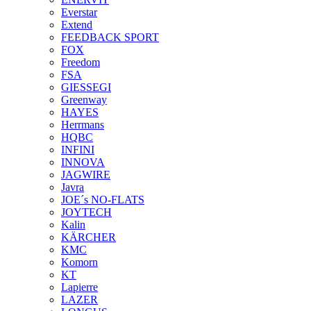
Everstar
Extend
FEEDBACK SPORT
FOX
Freedom
FSA
GIESSEGI
Greenway
HAYES
Herrmans
HQBC
INFINI
INNOVA
JAGWIRE
Javra
JOE´s NO-FLATS
JOYTECH
Kalin
KÄRCHER
KMC
Komorn
KT
Lapierre
LAZER