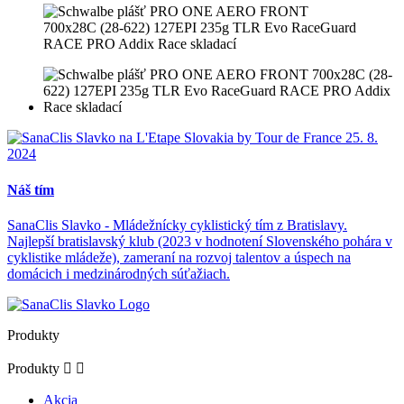
Náš tím
SanaClis Slavko - Mládežnícky cyklistický tím z Bratislavy.
Najlepší bratislavský klub (2023 v hodnotení Slovenského pohára v
cyklistike mládeže), zameraní na rozvoj talentov a úspech na
domácich i medzinárodných súťažiach.
Produkty
Produkty


Akcia