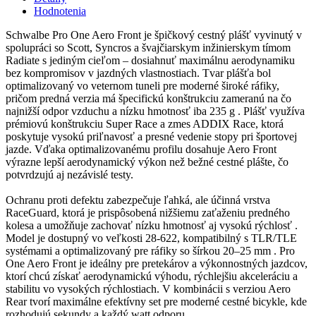
Hodnotenia
Schwalbe Pro One Aero Front je špičkový cestný plášť vyvinutý v
spolupráci so Scott, Syncros a švajčiarskym inžinierskym tímom
Radiate s jediným cieľom – dosiahnuť maximálnu aerodynamiku
bez kompromisov v jazdných vlastnostiach. Tvar plášťa bol
optimalizovaný vo veternom tuneli pre moderné široké ráfiky,
pričom predná verzia má špecifickú konštrukciu zameranú na čo
najnižší odpor vzduchu a nízku hmotnosť iba 235 g . Plášť využíva
prémiovú konštrukciu Super Race a zmes ADDIX Race, ktorá
poskytuje vysokú priľnavosť a presné vedenie stopy pri športovej
jazde. Vďaka optimalizovanému profilu dosahuje Aero Front
výrazne lepší aerodynamický výkon než bežné cestné plášte, čo
potvrdzujú aj nezávislé testy.
Ochranu proti defektu zabezpečuje ľahká, ale účinná vrstva
RaceGuard, ktorá je prispôsobená nižšiemu zaťaženiu predného
kolesa a umožňuje zachovať nízku hmotnosť aj vysokú rýchlosť .
Model je dostupný vo veľkosti 28‑622, kompatibilný s TLR/TLE
systémami a optimalizovaný pre ráfiky so šírkou 20–25 mm . Pro
One Aero Front je ideálny pre pretekárov a výkonnostných jazdcov,
ktorí chcú získať aerodynamickú výhodu, rýchlejšiu akceleráciu a
stabilitu vo vysokých rýchlostiach. V kombinácii s verziou Aero
Rear tvorí maximálne efektívny set pre moderné cestné bicykle, kde
rozhodujú sekundy a každý watt odporu.