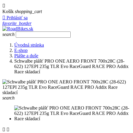

Košík
shopping_cart

Prihlásiť sa
favorite_border
search
Úvodná stránka
E-shop
Plášte a duše
Schwalbe plášť PRO ONE AERO FRONT 700x28C (28-
622) 127EPI 235g TLR Evo RaceGuard RACE PRO Addix
Race skladací
search

