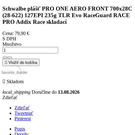
Schwalbe plášť PRO ONE AERO FRONT 700x28C
(28-622) 127EPI 235g TLR Evo RaceGuard RACE
PRO Addix Race skladací
Cena:
79,90 €
S DPH
Množstvo

Vložiť do košíka
favorite_border

Skladom
local_shipping
Doručíme do
13.08.2026
Zdieľať
Zdieľať
Tweetnuť
Pinterest
Popis
Detaily