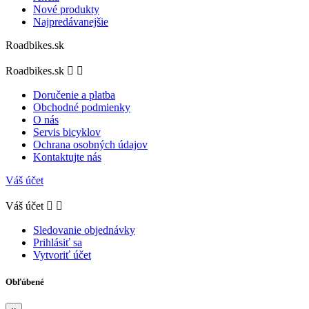
Nové produkty
Najpredávanejšie
Roadbikes.sk
Roadbikes.sk


Doručenie a platba
Obchodné podmienky
O nás
Servis bicyklov
Ochrana osobných údajov
Kontaktujte nás
Váš účet
Váš účet


Sledovanie objednávky
Prihlásiť sa
Vytvoriť účet
Obľúbené