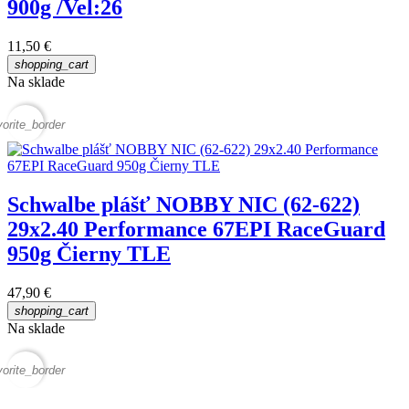
900g /Vel:26
11,50 €
shopping_cart
Na sklade
vorite_border
Schwalbe plášť NOBBY NIC (62-622)
29x2.40 Performance 67EPI RaceGuard
950g Čierny TLE
47,90 €
shopping_cart
Na sklade
vorite_border