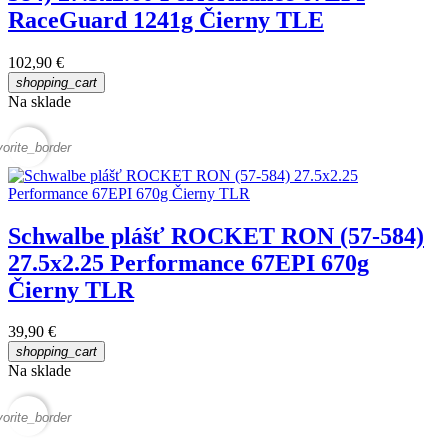
RaceGuard 1241g Čierny TLE
102,90 €
shopping_cart
Na sklade
vorite_border
Schwalbe plášť ROCKET RON (57-584)
27.5x2.25 Performance 67EPI 670g
Čierny TLR
39,90 €
shopping_cart
Na sklade
vorite_border