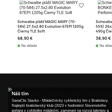
favorite_border
Schwalbe plášť MAGIC MARY (70-
Schwalbe
584) 27.5x2.80 Evolution 67EPI 1205g
559) 26x
Čierny TLE Soft
490g Čie
68,90 €
38,90 €
Na sklade
Na skla
shopping_cart
Náš tím
SanaClis Slavko - Mládežnícky cyklistický tím z Bratislavy.
Najlepší bratislavský klub (2023 v hodnotení Slovenského
pohára v cyklistike mládeže), zameraní na rozvoj talentov a