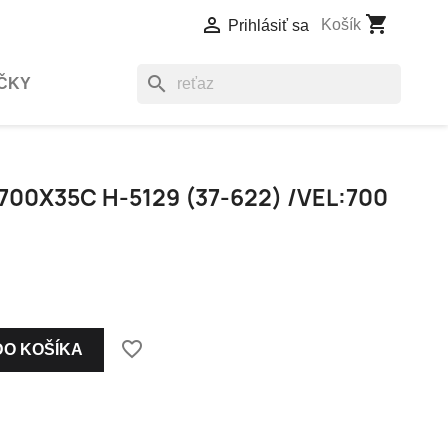
shopping_cart

Košík
Prihlásiť sa
search
ČKY
00X35C H-5129 (37-622) /VEL:700
favorite_border
DO KOŠÍKA