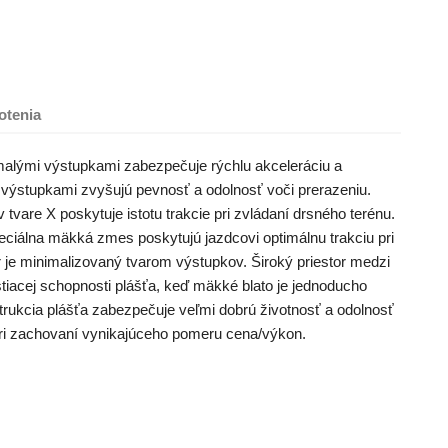
otenia
malými výstupkami zabezpečuje rýchlu akceleráciu a
 výstupkami zvyšujú pevnosť a odolnosť voči prerazeniu.
tvare X poskytuje istotu trakcie pri zvládaní drsného terénu.
ciálna mäkká zmes poskytujú jazdcovi optimálnu trakciu pri
 je minimalizovaný tvarom výstupkov. Široký priestor medzi
tiacej schopnosti plášťa, keď mäkké blato je jednoducho
rukcia plášťa zabezpečuje veľmi dobrú životnosť a odolnosť
 pri zachovaní vynikajúceho pomeru cena/výkon.