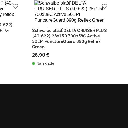
favorite_border
favorite_border
0-622)
PI K-
Schwalbe plášť DELTA CRUISER PLUS
(40-622) 28x1.50 700x38C Active
50EPI PunctureGuard 890g Reflex
Green
26,90 €
Na sklade
shopping_cart
shopping_cart