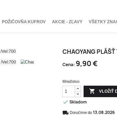
POŽIČOVŇA KUFROV
AKCIE - ZĽAVY
VŠETKY ZNA
CHAOYANG PLÁŠŤ 7
9,90 €
Cena:
Množstvo

VLOŽIŤ 

Skladom
13.08.2026
local_shipping
Doručíme do