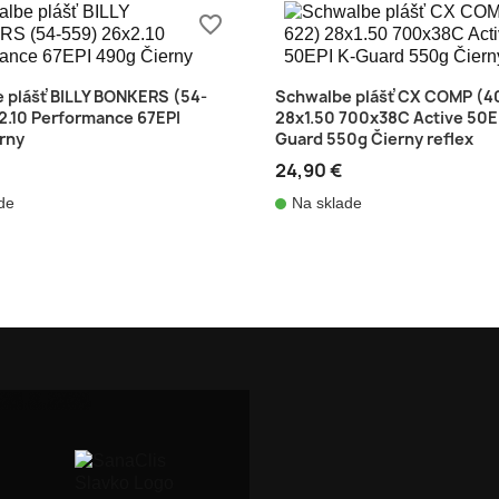
favorite_border
 plášť BILLY BONKERS (54-
Schwalbe plášť CX COMP (4
2.10 Performance 67EPI
28x1.50 700x38C Active 50E
rny
Guard 550g Čierny reflex
24,90 €
de
Na sklade
shopping_cart