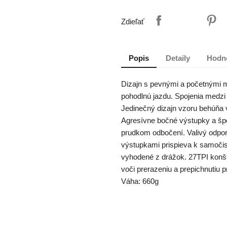
Zdieľať
Popis
Detaily
Hodn
Dizajn s pevnými a početnými 
pohodlnú jazdu. Spojenia medzi
Jedinečný dizajn vzoru behúňa v 
Agresívne bočné výstupky a špe
prudkom odbočení. Valivý odpor
výstupkami prispieva k samočis
vyhodené z drážok. 27TPI konšt
voči prerazeniu a prepichnutiu
Váha: 660g