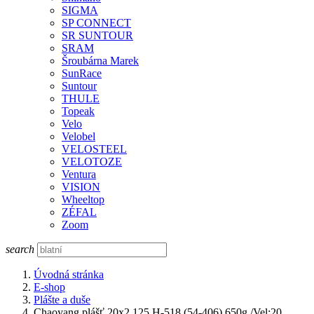
SIGMA
SP CONNECT
SR SUNTOUR
SRAM
Šroubárna Marek
SunRace
Suntour
THULE
Topeak
Velo
Velobel
VELOSTEEL
VELOTOZE
Ventura
VISION
Wheeltop
ZÉFAL
Zoom
search
Úvodná stránka
E-shop
Plášte a duše
Chaoyang plášť 20x2,125 H-518 (54-406) 650g /Vel:20