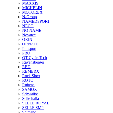
MAXXIS
MICHELIN
MOTOREX
N-Group
NAMEDSPORT
NECO
NO NAME
Novatec
ORIN
ORNATE
Polisport
PRO
QT Cycle Tech
Ravensberger
RED
REMERX
Rock Shox
ROTO
Rubena
SAMOX
Schwalbe
Selle Italia
SELLE ROYAL
SELLE SMP
Shimano