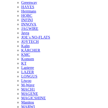
Greenway
HAYES
Herrmans
HQBC
INFINI
INNOVA
JAGWIRE
Javra
JOE´s NO-FLATS
JOYTECH
Kalin
KÄRCHER
KMC
Komorn
KT
Lapierre
LAZER
LONGUS
Ltwoo
M-Wave
MACH1
MAGENE
MAGICSHINE
Manitou
MARWI