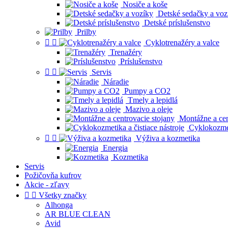
Nosiče a koše
Detské sedačky a voz
Detské príslušenstvo
Prilby


Cyklotrenažéry a valce
Trenažéry
Príslušenstvo


Servis
Náradie
Pumpy a CO2
Tmely a lepidlá
Mazivo a oleje
Montážne a cen
Cyklokozmeti


Výživa a kozmetika
Energia
Kozmetika
Servis
Požičovňa kufrov
Akcie - zľavy


Všetky značky
Alhonga
AR BLUE CLEAN
Avid