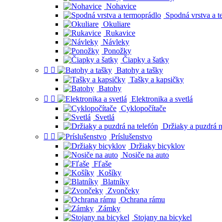
Nohavice
Spodná vrstva a t
Okuliare
Rukavice
Návleky
Ponožky
Čiapky a šatky


Batohy a tašky
Tašky a kapsičky
Batohy


Elektronika a svetlá
Cyklopočítače
Svetlá
Držiaky a puzdrá n


Príslušenstvo
Držiaky bicyklov
Nosiče na auto
Fľaše
Košíky
Blatníky
Zvončeky
Ochrana rámu
Zámky
Stojany na bicykel