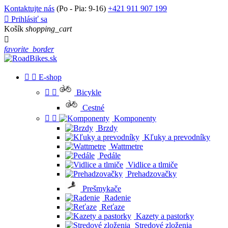
Kontaktujte nás
(Po - Pia: 9-16)
+421 911 907 199

Prihlásiť sa
Košík
shopping_cart

favorite_border


E-shop


Bicykle
Cestné


Komponenty
Brzdy
Kľuky a prevodníky
Wattmetre
Pedále
Vidlice a tlmiče
Prehadzovačky
Prešmykače
Radenie
Reťaze
Kazety a pastorky
Stredové zloženia