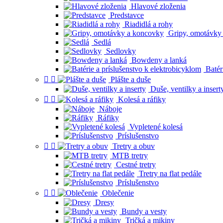
Hlavové zloženia
Predstavce
Riadidlá a rohy
Gripy, omotávky
Sedlá
Sedlovky
Bowdeny a lanká
Batéri


Plášte a duše
Duše, ventilky a insert


Kolesá a ráfiky
Náboje
Ráfiky
Vypletené kolesá
Príslušenstvo


Tretry a obuv
MTB tretry
Cestné tretry
Tretry na flat pedále
Príslušenstvo


Oblečenie
Dresy
Bundy a vesty
Tričká a mikiny