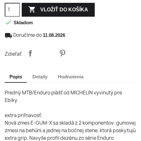

VLOŽIŤ DO KOŠÍKA

Skladom
local_shipping
Doručíme do
11.08.2026
Zdieľať
Popis
Detaily
Hodnotenia
Predný MTB/Enduro plášť od MICHELIN vyvinutý pre
Ebiky.
extra priľnavosť:
Nová zmes E-GUM-X sa skladá z 2 komponentov: gumovej
zmesi na behúni a jednej na bočnej stene, ktorá poskytujú
extra grip. Navyše profil dezénu zo série Enduro