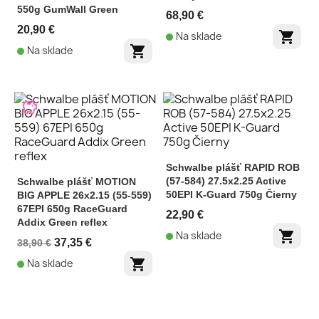
550g GumWall Green
68,90 €
20,90 €
shopping_cart
Na sklade
shopping_cart
Na sklade
savings
Schwalbe plášť RAPID ROB
(57-584) 27.5x2.25 Active
Schwalbe plášť MOTION
50EPI K-Guard 750g Čierny
BIG APPLE 26x2.15 (55-559)
67EPI 650g RaceGuard
22,90 €
Addix Green reflex
shopping_cart
Na sklade
37,35 €
38,90 €
shopping_cart
Na sklade