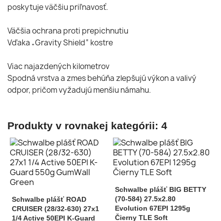
poskytuje väčšiu priľnavosť.
Väčšia ochrana proti prepichnutiu
Vďaka „Gravity Shield“ kostre
Viac najazdených kilometrov
Spodná vrstva a zmes behúňa zlepšujú výkon a valivý
odpor, pričom vyžadujú menšiu námahu.
Produkty v rovnakej kategórii: 4
Schwalbe plášť BIG BETTY
(70-584) 27.5x2.80
Schwalbe plášť ROAD
Evolution 67EPI 1295g
CRUISER (28/32-630) 27x1
Čierny TLE Soft
1/4 Active 50EPI K-Guard