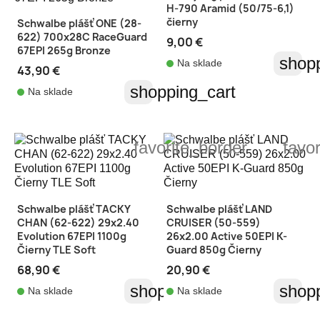
H-790 Aramid (50/75-6,1)
čierny
Schwalbe plášť ONE (28-
622) 700x28C RaceGuard
9,00 €
67EPI 265g Bronze
shopp
Na sklade
43,90 €
shopping_cart
Na sklade
favorite_border
favo
Schwalbe plášť TACKY
Schwalbe plášť LAND
CHAN (62-622) 29x2.40
CRUISER (50-559)
Evolution 67EPI 1100g
26x2.00 Active 50EPI K-
Čierny TLE Soft
Guard 850g Čierny
68,90 €
20,90 €
shopping_cart
shopp
Na sklade
Na sklade