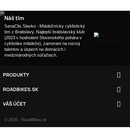
Náš tím
SanaClis Slavko - Mládežnícky cyklistický
tím z Bratislavy. Najlepší bratislavský klub
(2023 v hodnotení Slovenského pohára v
cyklistike mládeže), zameraní na rozvoj
talentov a úspech na domácich i
medzinárodných súťažiach.

PRODUKTY

ROADBIKES.SK

VÁŠ ÚČET
© 2026 - RoadBikes.sk