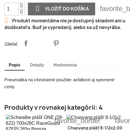

favorite_
VLOŽIŤ DO KOŠÍKA

Produkt momentálne nie je dostupný skladom ani u
dodávateľa. Buď je vypredaný, alebo sa už nevyrába.
Zdieľať
Popis
Detaily
Hodnotenia
Pneumatika na všestranné použitie: asfaltové aj spevnené
cesty
Produkty v rovnakej kategórii: 4
favorite_border
favo
Chaoyang plášť 8-1/2x2,00