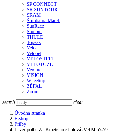
SP CONNECT
SR SUNTOUR
SRAM
Šroubárna Marek
SunRace
Suntour
THULE
Topeak
Velo
Velobel
VELOSTEEL
VELOTOZE
Ventura
VISION
Wheeltop
ZÉFAL
Zoom
search
clear
Úvodná stránka
E-shop
Prilby
Lazer prilba Z1 KinetiCore fialová /Vel:M 55-59