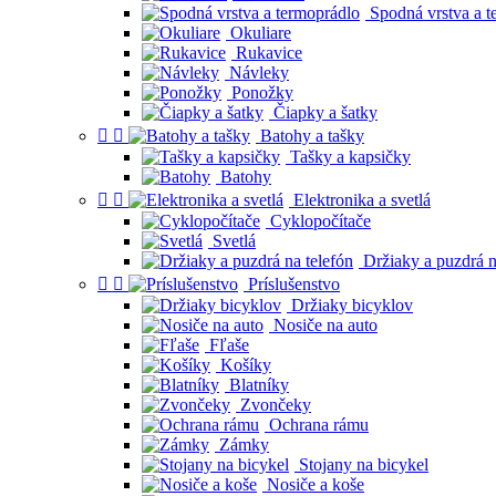
Spodná vrstva a t
Okuliare
Rukavice
Návleky
Ponožky
Čiapky a šatky


Batohy a tašky
Tašky a kapsičky
Batohy


Elektronika a svetlá
Cyklopočítače
Svetlá
Držiaky a puzdrá n


Príslušenstvo
Držiaky bicyklov
Nosiče na auto
Fľaše
Košíky
Blatníky
Zvončeky
Ochrana rámu
Zámky
Stojany na bicykel
Nosiče a koše