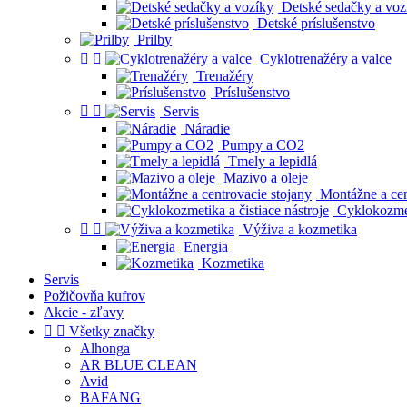
Detské sedačky a voz
Detské príslušenstvo
Prilby


Cyklotrenažéry a valce
Trenažéry
Príslušenstvo


Servis
Náradie
Pumpy a CO2
Tmely a lepidlá
Mazivo a oleje
Montážne a cen
Cyklokozmeti


Výživa a kozmetika
Energia
Kozmetika
Servis
Požičovňa kufrov
Akcie - zľavy


Všetky značky
Alhonga
AR BLUE CLEAN
Avid
BAFANG