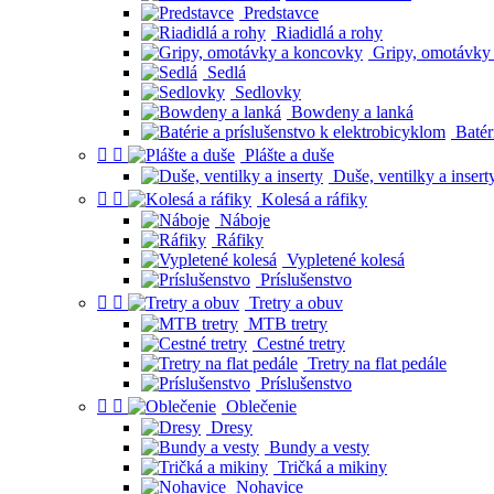
Predstavce
Riadidlá a rohy
Gripy, omotávky
Sedlá
Sedlovky
Bowdeny a lanká
Batéri


Plášte a duše
Duše, ventilky a insert


Kolesá a ráfiky
Náboje
Ráfiky
Vypletené kolesá
Príslušenstvo


Tretry a obuv
MTB tretry
Cestné tretry
Tretry na flat pedále
Príslušenstvo


Oblečenie
Dresy
Bundy a vesty
Tričká a mikiny
Nohavice