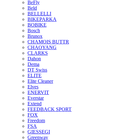
BeFly
Beld
BELLELLI
BIKEPARKA
BOBIKE
Bosch
Brunox
CHAMOIS BUTTR
CHAOYANG
CLARKS
Dahon
Dema
DT Swiss
ELITE
Elite Cleaner
Elves
ENERVIT
Everstar
Extend
FEEDBACK SPORT
FOX
Freedom
FSA
GIESSEGI
Greenway