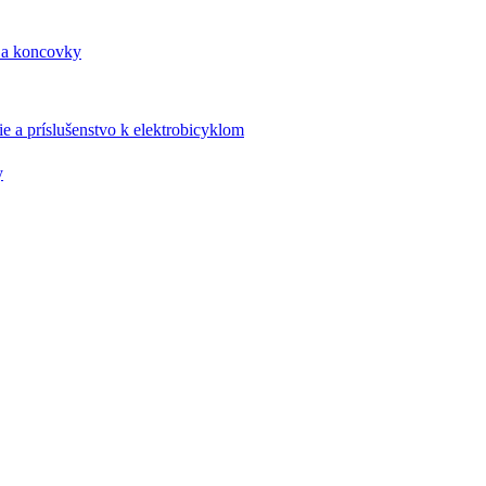
 a koncovky
e a príslušenstvo k elektrobicyklom
y