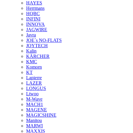
HAYES
Herrmans
HQBC
INFINI
INNOVA
JAGWIRE
Javra
JOE´s NO-FLATS
JOYTECH
Kalin
KÄRCHER
KMC
Komorn
KT
Lapierre
LAZER
LONGUS
Ltwoo
M-Wave
MACH1
MAGENE
MAGICSHINE
Manitou
MARWI
MAXXIS