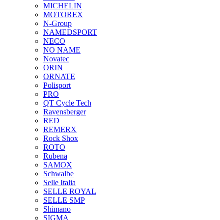
MICHELIN
MOTOREX
N-Group
NAMEDSPORT
NECO
NO NAME
Novatec
ORIN
ORNATE
Polisport
PRO
QT Cycle Tech
Ravensberger
RED
REMERX
Rock Shox
ROTO
Rubena
SAMOX
Schwalbe
Selle Italia
SELLE ROYAL
SELLE SMP
Shimano
SIGMA