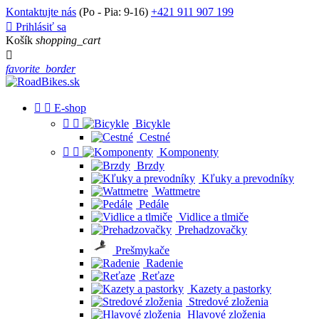
Kontaktujte nás
(Po - Pia: 9-16)
+421 911 907 199

Prihlásiť sa
Košík
shopping_cart

favorite_border


E-shop


Bicykle
Cestné


Komponenty
Brzdy
Kľuky a prevodníky
Wattmetre
Pedále
Vidlice a tlmiče
Prehadzovačky
Prešmykače
Radenie
Reťaze
Kazety a pastorky
Stredové zloženia
Hlavové zloženia