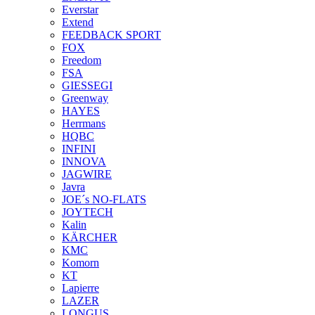
Everstar
Extend
FEEDBACK SPORT
FOX
Freedom
FSA
GIESSEGI
Greenway
HAYES
Herrmans
HQBC
INFINI
INNOVA
JAGWIRE
Javra
JOE´s NO-FLATS
JOYTECH
Kalin
KÄRCHER
KMC
Komorn
KT
Lapierre
LAZER
LONGUS