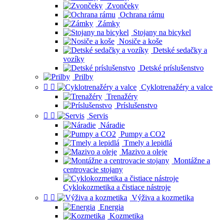
Zvončeky
Ochrana rámu
Zámky
Stojany na bicykel
Nosiče a koše
Detské sedačky a
vozíky
Detské príslušenstvo
Prilby


Cyklotrenažéry a valce
Trenažéry
Príslušenstvo


Servis
Náradie
Pumpy a CO2
Tmely a lepidlá
Mazivo a oleje
Montážne a
centrovacie stojany
Cyklokozmetika a čistiace nástroje


Výživa a kozmetika
Energia
Kozmetika