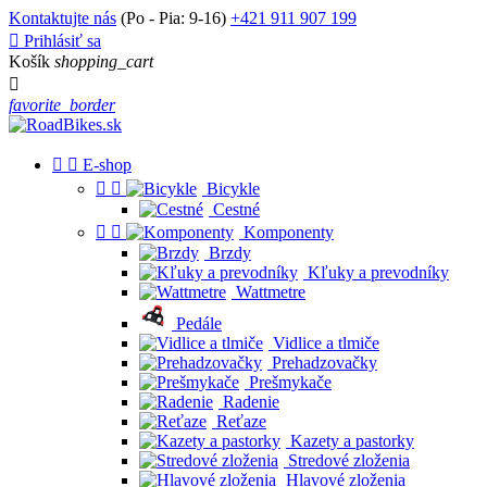
Kontaktujte nás
(Po - Pia: 9-16)
+421 911 907 199

Prihlásiť sa
Košík
shopping_cart

favorite_border


E-shop


Bicykle
Cestné


Komponenty
Brzdy
Kľuky a prevodníky
Wattmetre
Pedále
Vidlice a tlmiče
Prehadzovačky
Prešmykače
Radenie
Reťaze
Kazety a pastorky
Stredové zloženia
Hlavové zloženia