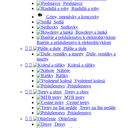
Predstavce
Riadidlá a rohy
Gripy, omotávky a koncovky
Sedlá
Sedlovky
Bowdeny a lanká
Batérie a príslušenstvo k elektrobicyklom


Plášte a duše
Duše, ventilky a
inserty


Kolesá a ráfiky
Náboje
Ráfiky
Vypletené kolesá
Príslušenstvo


Tretry a obuv
MTB tretry
Cestné tretry
Tretry na flat pedále
Príslušenstvo


Oblečenie
Dresy