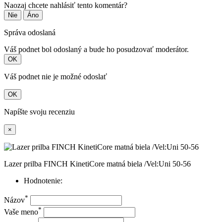
Naozaj chcete nahlásiť tento komentár?
Nie
Áno
Správa odoslaná
Váš podnet bol odoslaný a bude ho posudzovať moderátor.
OK
Váš podnet nie je možné odoslať
OK
Napíšte svoju recenziu
×
Lazer prilba FINCH KinetiCore matná biela /Vel:Uni 50-56
Hodnotenie:
*
Názov
*
Vaše meno