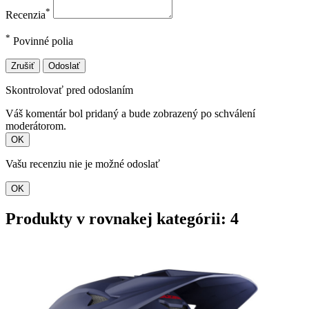
*
Recenzia
*
Povinné polia
Zrušiť
Odoslať
Skontrolovať pred odoslaním
Váš komentár bol pridaný a bude zobrazený po schválení
moderátorom.
OK
Vašu recenziu nie je možné odoslať
OK
Produkty v rovnakej kategórii: 4