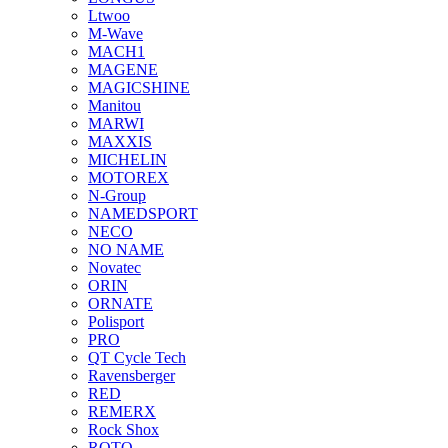
Ltwoo
M-Wave
MACH1
MAGENE
MAGICSHINE
Manitou
MARWI
MAXXIS
MICHELIN
MOTOREX
N-Group
NAMEDSPORT
NECO
NO NAME
Novatec
ORIN
ORNATE
Polisport
PRO
QT Cycle Tech
Ravensberger
RED
REMERX
Rock Shox
ROTO