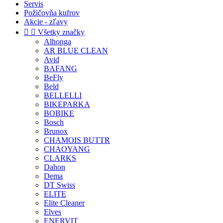
Servis
Požičovňa kufrov
Akcie - zľavy


Všetky značky
Alhonga
AR BLUE CLEAN
Avid
BAFANG
BeFly
Beld
BELLELLI
BIKEPARKA
BOBIKE
Bosch
Brunox
CHAMOIS BUTTR
CHAOYANG
CLARKS
Dahon
Dema
DT Swiss
ELITE
Elite Cleaner
Elves
ENERVIT