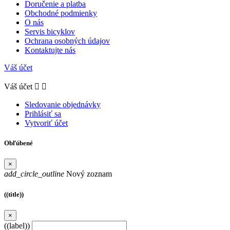
Doručenie a platba
Obchodné podmienky
O nás
Servis bicyklov
Ochrana osobných údajov
Kontaktujte nás
Váš účet
Váš účet


Sledovanie objednávky
Prihlásiť sa
Vytvoriť účet
Obľúbené
×
add_circle_outline
Nový zoznam
((title))
×
((label))