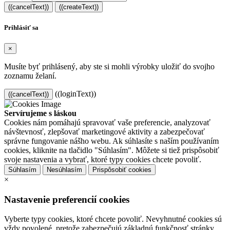
((cancelText))
((createText))
Prihlásiť sa
×
Musíte byť prihlásený, aby ste si mohli výrobky uložiť do svojho
zoznamu želaní.
((loginText))
((cancelText))
Servírujeme s láskou
Cookies nám pomáhajú spravovať vaše preferencie, analyzovať
návštevnosť, zlepšovať marketingové aktivity a zabezpečovať
správne fungovanie nášho webu. Ak súhlasíte s naším používaním
cookies, kliknite na tlačidlo "Súhlasím". Môžete si tiež prispôsobiť
svoje nastavenia a vybrať, ktoré typy cookies chcete povoliť.
Súhlasím
Nesúhlasím
Prispôsobiť cookies
×
Nastavenie preferencií cookies
Vyberte typy cookies, ktoré chcete povoliť. Nevyhnutné cookies sú
vždy povolené, pretože zabezpečujú základnú funkčnosť stránky.