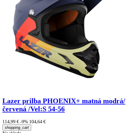
Lazer prilba PHOENIX+ matná modrá/
červená /Vel:S 54-56
114,99 €
-9%
104,64 €
shopping_cart