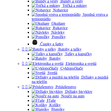
Bundy a vesty
Tričká a mikiny
Nohavice
Spodná vrstva a
termoprádlo
Okuliare
Rukavice
Návleky
Ponožky
Čiapky a šatky


Batohy a tašky
Tašky a kapsičky
Batohy


Elektronika a svetlá
Cyklopočítače
Svetlá
Držiaky a puzdrá
na telefón


Príslušenstvo
Držiaky bicyklov
Nosiče na auto
Fľaše
Košíky
Blatníky