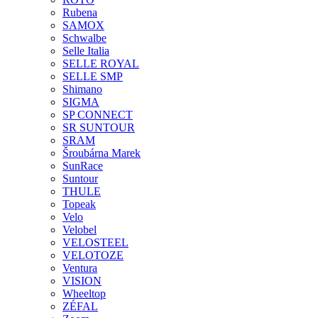
Rubena
SAMOX
Schwalbe
Selle Italia
SELLE ROYAL
SELLE SMP
Shimano
SIGMA
SP CONNECT
SR SUNTOUR
SRAM
Šroubárna Marek
SunRace
Suntour
THULE
Topeak
Velo
Velobel
VELOSTEEL
VELOTOZE
Ventura
VISION
Wheeltop
ZÉFAL