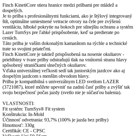
Finch KinetiCore stiera hranice medzi prilbami pre mládež a
dospelých.
Je to prilba s profesionálnymi funkciami, ako je štýlový integrovaný
štít, optimálne umiestnené vetracie otvory na čele pre zvýšenú
ventiláciu, hlboké pokrytie na bokoch pre silnejšiu ochranu a systém
Lazer TurnSys pre ľahké prispôsobenie, keď sa predierate po
cestách.
Táto prilba je vaším dokonalým kamarátom na rýchle a technické
trate so svojimi priateľmi.
Finch KinetiCore je taktiež prispôsobená na nosenie okuliarov -
priehlbiny v tvare prilby odstraňujú tlak na vnútornú stranu hlavy
spôsobený straničkami slnečných okuliarov.
Vďaka univerzálnej veľkosti sedí tak juniorským jazdcov ako aj
dospelým jazdcom s menším obvodom hlavy.
Prilba je kompatibilná s univerzálnym LED svetlom LAZER
(3721087), ktoré môžete upevniť na zadnú časť prilby a zvýšiť tak
svoju bezpečnosť počas jazdy (svetlo nie je súčasťou balenia).
VLASTNOSTI:
Fit systém: TurnSys® Fit system
Konštrukcia: In-Mold
Účinnosť odvetrania: 93,7% (100% je jazda bez prilby)
Hmotnosť: 330g
Certifikát: CE - CPSC