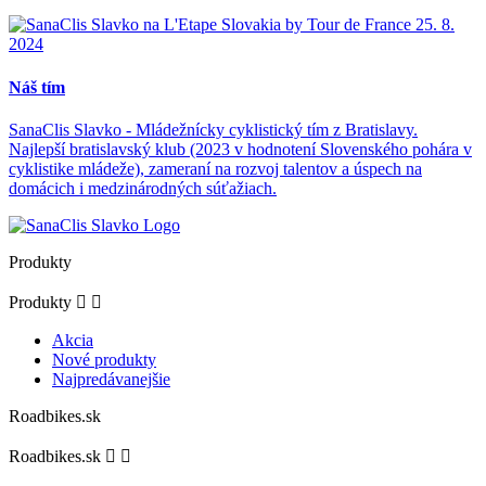
Náš tím
SanaClis Slavko - Mládežnícky cyklistický tím z Bratislavy.
Najlepší bratislavský klub (2023 v hodnotení Slovenského pohára v
cyklistike mládeže), zameraní na rozvoj talentov a úspech na
domácich i medzinárodných súťažiach.
Produkty
Produkty


Akcia
Nové produkty
Najpredávanejšie
Roadbikes.sk
Roadbikes.sk

