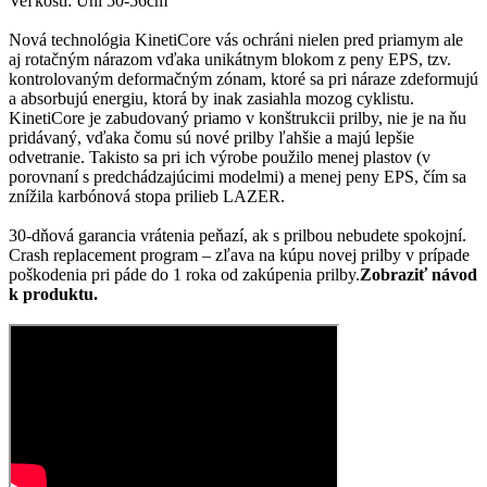
Veľkosti: Uni 50-56cm
Nová technológia KinetiCore vás ochráni nielen pred priamym ale
aj rotačným nárazom vďaka unikátnym blokom z peny EPS, tzv.
kontrolovaným deformačným zónam, ktoré sa pri náraze zdeformujú
a absorbujú energiu, ktorá by inak zasiahla mozog cyklistu.
KinetiCore je zabudovaný priamo v konštrukcii prilby, nie je na ňu
pridávaný, vďaka čomu sú nové prilby ľahšie a majú lepšie
odvetranie. Takisto sa pri ich výrobe použilo menej plastov (v
porovnaní s predchádzajúcimi modelmi) a menej peny EPS, čím sa
znížila karbónová stopa prilieb LAZER.
30-dňová garancia vrátenia peňazí, ak s prilbou nebudete spokojní.
Crash replacement program – zľava na kúpu novej prilby v prípade
poškodenia pri páde do 1 roka od zakúpenia prilby.
Zobraziť návod
k produktu.