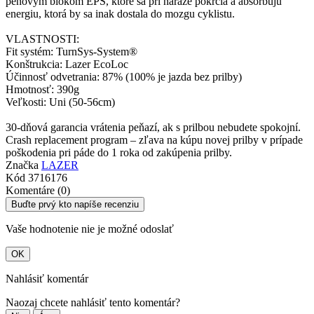
penovým blokom EPS, ktoré sa pri náraze pokrčia a absorbujú
energiu, ktorá by sa inak dostala do mozgu cyklistu.
VLASTNOSTI:
Fit systém: TurnSys-System®
Konštrukcia: Lazer EcoLoc
Účinnosť odvetrania: 87% (100% je jazda bez prilby)
Hmotnosť: 390g
Veľkosti: Uni (50-56cm)
30-dňová garancia vrátenia peňazí, ak s prilbou nebudete spokojní.
Crash replacement program – zľava na kúpu novej prilby v prípade
poškodenia pri páde do 1 roka od zakúpenia prilby.
Značka
LAZER
Kód
3716176
Komentáre (0)
Buďte prvý kto napíše recenziu
Vaše hodnotenie nie je možné odoslať
OK
Nahlásiť komentár
Naozaj chcete nahlásiť tento komentár?