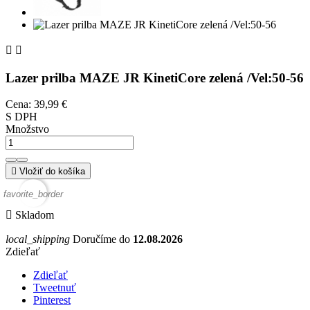


Lazer prilba MAZE JR KinetiCore zelená /Vel:50-56
Cena:
39,99 €
S DPH
Množstvo

Vložiť do košíka
favorite_border

Skladom
local_shipping
Doručíme do
12.08.2026
Zdieľať
Zdieľať
Tweetnuť
Pinterest