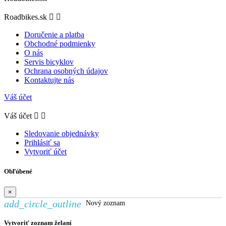
Roadbikes.sk


Doručenie a platba
Obchodné podmienky
O nás
Servis bicyklov
Ochrana osobných údajov
Kontaktujte nás
Váš účet
Váš účet


Sledovanie objednávky
Prihlásiť sa
Vytvoriť účet
Obľúbené
×
add_circle_outline
Nový zoznam
Vytvoriť zoznam želaní