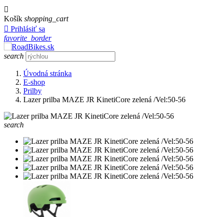

Košík
shopping_cart

Prihlásiť sa
favorite_border
search
Úvodná stránka
E-shop
Prilby
Lazer prilba MAZE JR KinetiCore zelená /Vel:50-56
search