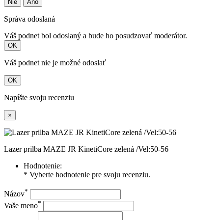
Nie
Áno
Správa odoslaná
Váš podnet bol odoslaný a bude ho posudzovať moderátor.
OK
Váš podnet nie je možné odoslať
OK
Napíšte svoju recenziu
×
Lazer prilba MAZE JR KinetiCore zelená /Vel:50-56
Hodnotenie:
* Vyberte hodnotenie pre svoju recenziu.
*
Názov
*
Vaše meno