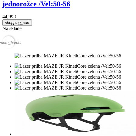
jednorožce /Vel:50-56
44,99 €
shopping_cart
Na sklade
vorite_border