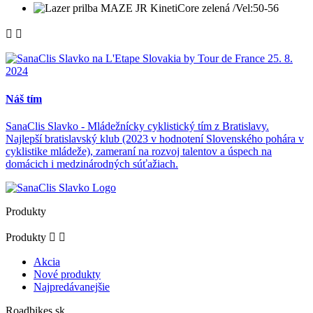


Náš tím
SanaClis Slavko - Mládežnícky cyklistický tím z Bratislavy.
Najlepší bratislavský klub (2023 v hodnotení Slovenského pohára v
cyklistike mládeže), zameraní na rozvoj talentov a úspech na
domácich i medzinárodných súťažiach.
Produkty
Produkty


Akcia
Nové produkty
Najpredávanejšie
Roadbikes.sk