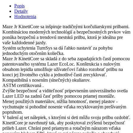
Popis
Detaily
Hodnotenia
Maze Jr KinetiCore sa inšpiruje tradičnými korčuliarskymi prilbami.
Kombináciou moderných technológií a bezpečnostných prvkov vám
ponúka bezpečnú a trendovú mestskú prilbu, ktorá je ideálna pre
vaše každodenné jazdy.
Systém uchytenia TurnSys sa dá ľahko nastaviť za pohybu
jednoduchým otočením koliečka.
Maze Jr KinetiCore sa skladá z do seba zapadajúcich častí pomocou
patentovaného systému Lazer EcoLoc. Konštrukcia s nulovým
obsahom lepidla umožňuje užívateľovi ľahko rozobrať prilbu na
konci jej životného cyklu a jednotlivé časti zrecyklovať.
Kompatibilná s nosením (slnečných) okuliarov.
ASTM certifikovaná .
Zvýšte bezpečnosť a viditeľnosť pripevnením univerzálneho svetla
Lazer LED na zadnú časť prilby pomocou priamej montáže.
Menej použitých materiálov, nižšia hmotnosť, menej plastov -
vychutnajte si pohodlné nosenie vďaka recyklovaným prešívaným
popruhom.
V balení aj set nálepiek, s ktorými si deti môžu svoju prilbu ozdobiť.
KinetiCore je navrhnutý tak, aby poskytoval zvýšenú bezpečnosť
prilieb Lazer. Chráni pred priamym a rotačným nárazom vďaka