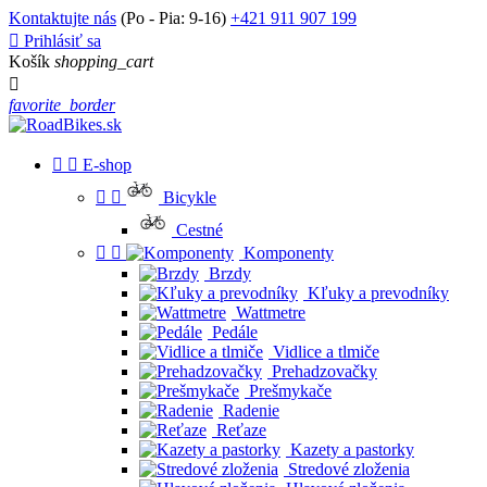
Kontaktujte nás
(Po - Pia: 9-16)
+421 911 907 199

Prihlásiť sa
Košík
shopping_cart

favorite_border


E-shop


Bicykle
Cestné


Komponenty
Brzdy
Kľuky a prevodníky
Wattmetre
Pedále
Vidlice a tlmiče
Prehadzovačky
Prešmykače
Radenie
Reťaze
Kazety a pastorky
Stredové zloženia