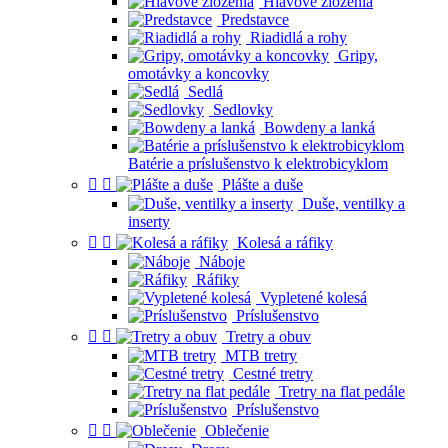
Hlavové zloženia
Predstavce
Riadidlá a rohy
Gripy,
omotávky a koncovky
Sedlá
Sedlovky
Bowdeny a lanká
Batérie a príslušenstvo k elektrobicyklom


Plášte a duše
Duše, ventilky a
inserty


Kolesá a ráfiky
Náboje
Ráfiky
Vypletené kolesá
Príslušenstvo


Tretry a obuv
MTB tretry
Cestné tretry
Tretry na flat pedále
Príslušenstvo


Oblečenie