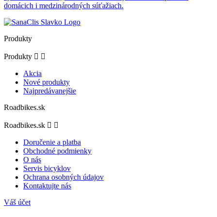
domácich i medzinárodných súťažiach.
Produkty
Produkty


Akcia
Nové produkty
Najpredávanejšie
Roadbikes.sk
Roadbikes.sk


Doručenie a platba
Obchodné podmienky
O nás
Servis bicyklov
Ochrana osobných údajov
Kontaktujte nás
Váš účet