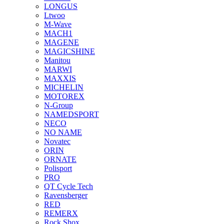
LONGUS
Ltwoo
M-Wave
MACH1
MAGENE
MAGICSHINE
Manitou
MARWI
MAXXIS
MICHELIN
MOTOREX
N-Group
NAMEDSPORT
NECO
NO NAME
Novatec
ORIN
ORNATE
Polisport
PRO
QT Cycle Tech
Ravensberger
RED
REMERX
Rock Shox