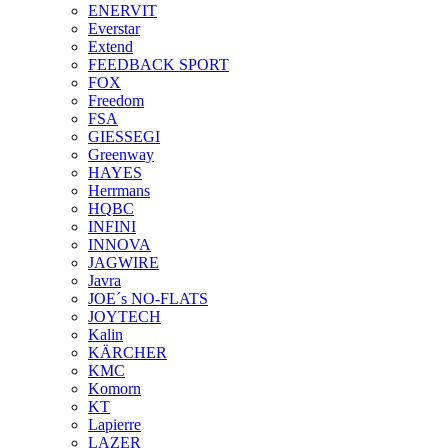
ENERVIT
Everstar
Extend
FEEDBACK SPORT
FOX
Freedom
FSA
GIESSEGI
Greenway
HAYES
Herrmans
HQBC
INFINI
INNOVA
JAGWIRE
Javra
JOE´s NO-FLATS
JOYTECH
Kalin
KÄRCHER
KMC
Komorn
KT
Lapierre
LAZER