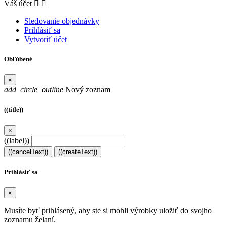
Váš účet


Sledovanie objednávky
Prihlásiť sa
Vytvoriť účet
Obľúbené
×
add_circle_outline
Nový zoznam
((title))
×
((label))
((cancelText))
((createText))
Prihlásiť sa
×
Musíte byť prihlásený, aby ste si mohli výrobky uložiť do svojho
zoznamu želaní.