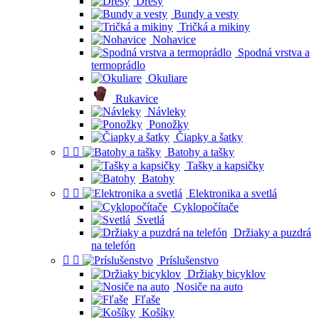
Dresy
Bundy a vesty
Tričká a mikiny
Nohavice
Spodná vrstva a
termoprádlo
Okuliare
Rukavice
Návleky
Ponožky
Čiapky a šatky


Batohy a tašky
Tašky a kapsičky
Batohy


Elektronika a svetlá
Cyklopočítače
Svetlá
Držiaky a puzdrá
na telefón


Príslušenstvo
Držiaky bicyklov
Nosiče na auto
Fľaše
Košíky