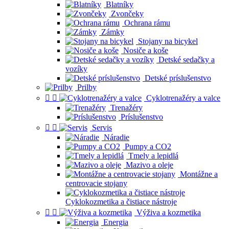
Blatníky
Zvončeky
Ochrana rámu
Zámky
Stojany na bicykel
Nosiče a koše
Detské sedačky a
vozíky
Detské príslušenstvo
Prilby


Cyklotrenažéry a valce
Trenažéry
Príslušenstvo


Servis
Náradie
Pumpy a CO2
Tmely a lepidlá
Mazivo a oleje
Montážne a
centrovacie stojany
Cyklokozmetika a čistiace nástroje


Výživa a kozmetika
Energia