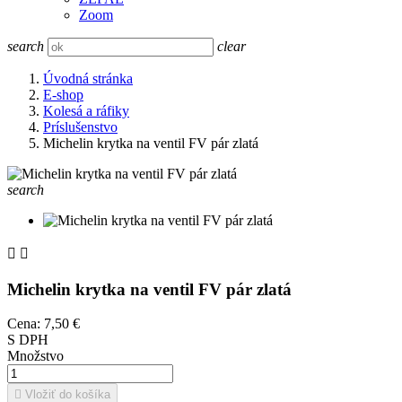
Zoom
search
clear
Úvodná stránka
E-shop
Kolesá a ráfiky
Príslušenstvo
Michelin krytka na ventil FV pár zlatá
search


Michelin krytka na ventil FV pár zlatá
Cena:
7,50 €
S DPH
Množstvo

Vložiť do košíka