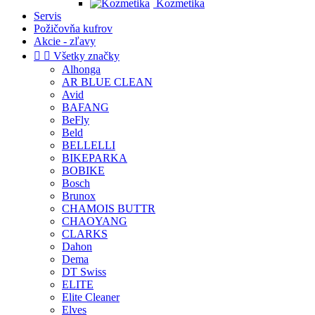
Kozmetika
Servis
Požičovňa kufrov
Akcie - zľavy


Všetky značky
Alhonga
AR BLUE CLEAN
Avid
BAFANG
BeFly
Beld
BELLELLI
BIKEPARKA
BOBIKE
Bosch
Brunox
CHAMOIS BUTTR
CHAOYANG
CLARKS
Dahon
Dema
DT Swiss
ELITE
Elite Cleaner
Elves