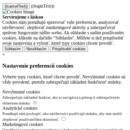
((loginText))
((cancelText))
Servírujeme s láskou
Cookies nám pomáhajú spravovať vaše preferencie, analyzovať
návštevnosť, zlepšovať marketingové aktivity a zabezpečovať
správne fungovanie nášho webu. Ak súhlasíte s naším používaním
cookies, kliknite na tlačidlo "Súhlasím". Môžete si tiež prispôsobiť
svoje nastavenia a vybrať, ktoré typy cookies chcete povoliť.
Súhlasím
Nesúhlasím
Prispôsobiť cookies
×
Nastavenie preferencií cookies
Vyberte typy cookies, ktoré chcete povoliť. Nevyhnutné cookies sú
vždy povolené, pretože zabezpečujú základnú funkčnosť stránky.
Nevyhnutné cookies
Zabezpečujú základné funkcie, ako je navigácia a prístup k zabezpečeným
oblastiam stránky.
Analytické cookies
Pomáhajú nám pochopiť, ako návštevníci používajú stránku, aby sme mohli
zlepšovať používateľskú skúsenosť.
Marketingové cookies
Umožňujú personalizované reklamy a sledovanie návštevníkov na stránkach