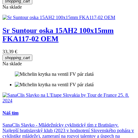
shopping_cart
Na sklade
Sr Suntour oska 15AH2 100x15mm
FKA117-02 OEM
33,39 €
shopping_cart
Na sklade
Náš tím
SanaClis Slavko - Mládežnícky cyklistický tím z Bratislavy.
Najlepší bratislavský klub (2023 v hodnotení Slovenského pohára v
cyklistike mládeže), zameraní na rozvoj talentov a úspech na