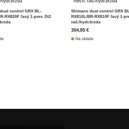
dual control GRX BL-
Shimano dual control GRX B
R-RX820F ľavý 1-prev. Di2
RX810L/BR-RX810F ľavý 1-pr
.brzda
rad./hydr.brzda
304,95 €
de
Na sklade
shopping_cart