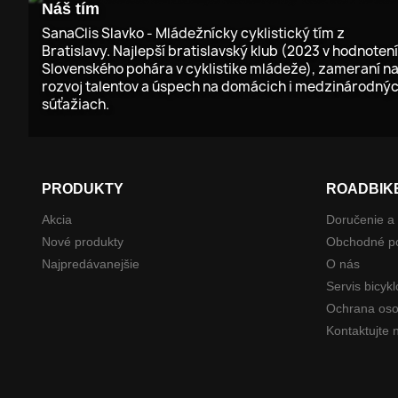
Náš tím
SanaClis Slavko - Mládežnícky cyklistický tím z
Bratislavy. Najlepší bratislavský klub (2023 v hodnotení
Slovenského pohára v cyklistike mládeže), zameraní n
rozvoj talentov a úspech na domácich i medzinárodný
súťažiach.
PRODUKTY
ROADBIK
Akcia
Doručenie a 
Nové produkty
Obchodné p
Najpredávanejšie
O nás
Servis bicykl
Ochrana oso
Kontaktujte 