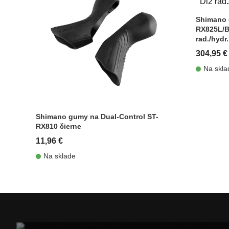
Shimano 
RX825L/B
rad./hydr
304,95 €
Na skla
Shimano gumy na Dual-Control ST-
RX810 čierne
11,96 €
Na sklade
shopping_cart