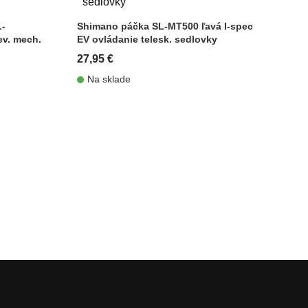
L-
Shimano páčka SL-MT500 ľavá I-spec
ev. mech.
EV ovládanie telesk. sedlovky
27,95 €
Na sklade
shopping_cart
shopping_cart