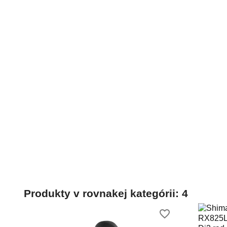
Produkty v rovnakej kategórii: 4
favorite_border