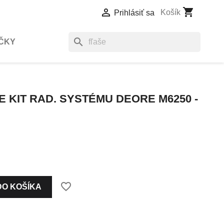
shopping_cart

Košík
Prihlásiť sa
search
ČKY
 KIT RAD. SYSTÉMU DEORE M6250 -
favorite_border
DO KOŠÍKA