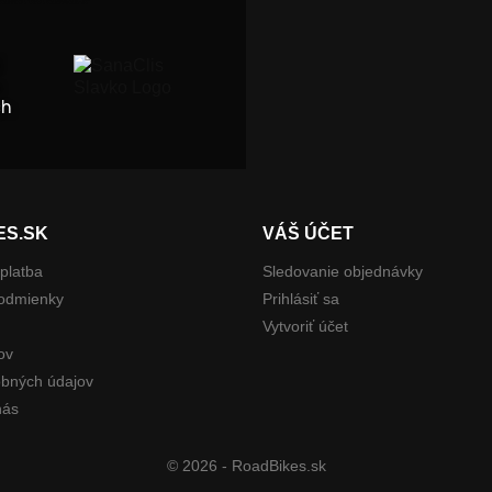
a
ch
ES.SK
VÁŠ ÚČET
platba
Sledovanie objednávky
odmienky
Prihlásiť sa
Vytvoriť účet
ov
bných údajov
nás
© 2026 - RoadBikes.sk