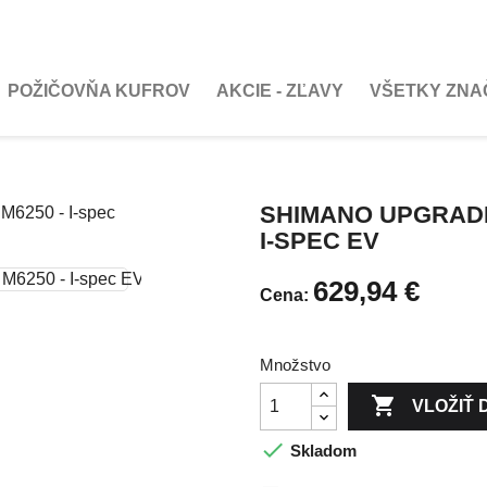
POŽIČOVŇA KUFROV
AKCIE - ZĽAVY
VŠETKY ZNA
SHIMANO UPGRADE
I-SPEC EV
629,94 €
Cena:
Množstvo

VLOŽIŤ 

Skladom