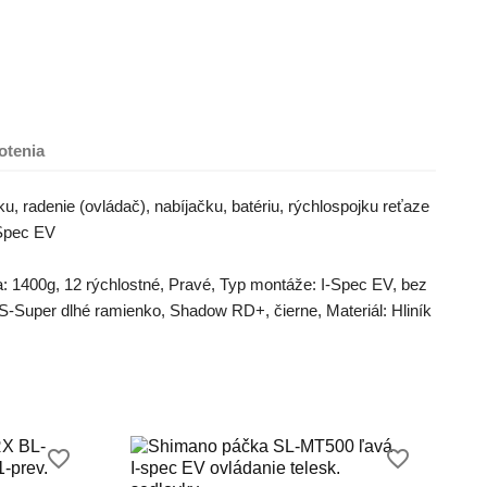
otenia
, radenie (ovládač), nabíjačku, batériu, rýchlospojku reťaze
-Spec EV
: 1400g, 12 rýchlostné, Pravé, Typ montáže: I-Spec EV, bez
-Super dlhé ramienko, Shadow RD+, čierne, Materiál: Hliník
favorite_border
favorite_border