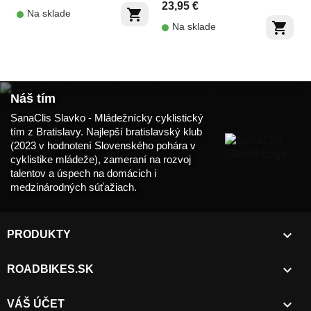
23,95 €
shopping_cart
Na sklade
shopping_cart
Na sklade
Náš tím
SanaClis Slavko - Mládežnícky cyklistický
tím z Bratislavy. Najlepší bratislavský klub
(2023 v hodnotení Slovenského pohára v
cyklistike mládeže), zameraní na rozvoj
talentov a úspech na domácich i
medzinárodných súťažiach.

PRODUKTY

ROADBIKES.SK

VÁŠ ÚČET