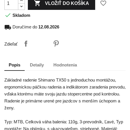

favorite_border
VLOŽIŤ DO KOŠÍKA

Skladom
local_shipping
Doručíme do
12.08.2026
Zdieľať
Popis
Detaily
Hodnotenia
Základné radenie Shimano TX50 s jednoduchou montážou,
ergonomickou páčkou radenia a indikátorom zaradenia prevodu,
vďaka ktorému máte svoju jazdu stopercentne pod kontrolou.
Radenie je primárne urené pre jazdcov s menším úchopom a
ženy.
Typ: MTB, Celková váha balenia: 110g, 3-prevodník, Ľavé, Typ
montáže: Na objímku, s ukazovateľom, strieborné, Materiál: