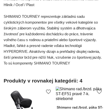
Hliník / Oceľ / Plast
SHIMANO TOURNEY reprezentuje základnú sadu
cyklistických komponentov pre všetky vekové kategórie so
širokým záberom využitia. Stabilný systém a dlhotrvajúca
životnosť pre každodennú dochádzku do práce, trávenie
voľného času s rodinou a priateľmi alebo športové výjazdy.
Hladké, ľahké a presné radenie vďaka technológii
HYPERDRIVE. Atraktívny dizajn a prehľadný displej radenia,
širší priestor brźd pre nižší hluk, vzrušenie zo športovej jazdy.
To sú komponenty SHIMANO TOURNEY
Produkty v rovnakej kategórii: 4
favorite_border
favorite_border
Shimano rad./brzd. páka ST-