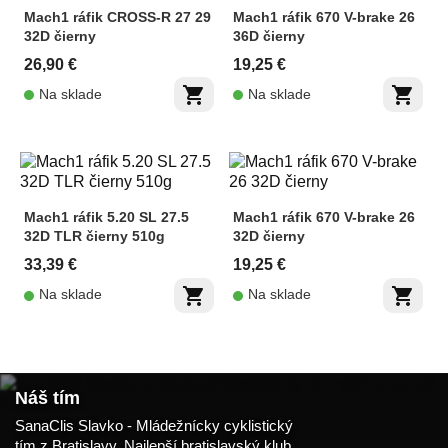
Mach1 ráfik CROSS-R 27 29
Mach1 ráfik 670 V-brake 26
32D čierny
36D čierny
26,90 €
19,25 €
shopping_cart
shopping_cart
Na sklade
Na sklade
Mach1 ráfik 5.20 SL 27.5
Mach1 ráfik 670 V-brake 26
32D TLR čierny 510g
32D čierny
33,39 €
19,25 €
shopping_cart
shopping_cart
Na sklade
Na sklade
Náš tím
SanaClis Slavko - Mládežnícky cyklistický
tím z Bratislavy. Najlepší bratislavský klub