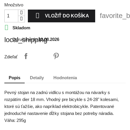
Množstvo

favorite_
VLOŽIŤ DO KOŠÍKA

Skladom
local_shipping
Doručíme do
12.08.2026
Zdieľať
Popis
Detaily
Hodnotenia
Pevný stojan na zadnú vidlicu s montážou na návarky s
rozpätím dier 18 mm. Vhodný pre bicykle s 24-28" kolesami,
ktoré sú ťažšie, ako napríklad elektrobicykle. Patentované
jednoduché nastavenie dĺžky stojana bez potreby náradia.
Váha: 295g