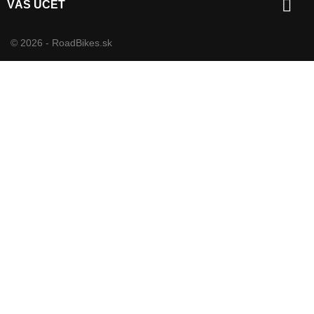

VÁŠ ÚČET
© 2026 - RoadBikes.sk