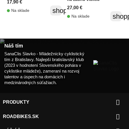
17,90 €
27,00 €
shopping_cart
Na sklade
shopp
Na sklade
Náš tím
SanaClis Slavko - Mládežnícky cyklistický
tím z Bratislavy. Najlepší bratislavský klub
(2023 v hodnotení Slovenského pohára v
cyklistike mládeže), zameraní na rozvoj
talentov a úspech na domácich i
medzinárodných súťažiach.

PRODUKTY

ROADBIKES.SK