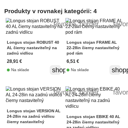
Produkty v rovnakej kategórii: 4
favorite_border
favo
Longus stojan ROBUST 40
Longus stojan FRAME AL
AL čierny nastaviteľný na
22-28in čierny nastaviteľný
zadnú vidlicu
pod rám
28,91 €
6,51 €
shopping_cart
shopp
Na sklade
Na sklade
favorite_border
favo
Longus stojan VERSION AL
24-28in na zadnú vidlicu
Longus stojan EBIKE 40 AL
čierny nastaviteľný
24-28in čierny nastaviteľný
na zadnú vidlicu