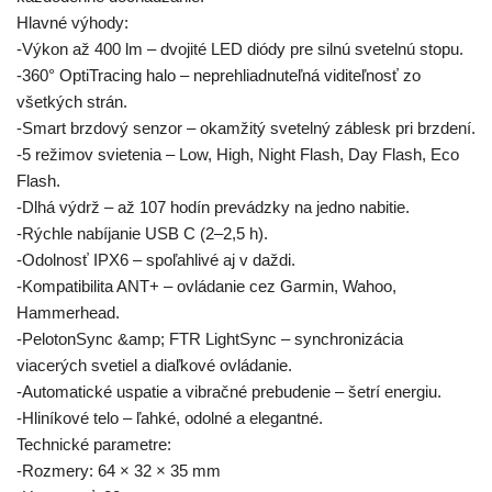
Hlavné výhody:
-Výkon až 400 lm – dvojité LED diódy pre silnú svetelnú stopu.
-360° OptiTracing halo – neprehliadnuteľná viditeľnosť zo
všetkých strán.
-Smart brzdový senzor – okamžitý svetelný záblesk pri brzdení.
-5 režimov svietenia – Low, High, Night Flash, Day Flash, Eco
Flash.
-Dlhá výdrž – až 107 hodín prevádzky na jedno nabitie.
-Rýchle nabíjanie USB C (2–2,5 h).
-Odolnosť IPX6 – spoľahlivé aj v daždi.
-Kompatibilita ANT+ – ovládanie cez Garmin, Wahoo,
Hammerhead.
-PelotonSync &amp; FTR LightSync – synchronizácia
viacerých svetiel a diaľkové ovládanie.
-Automatické uspatie a vibračné prebudenie – šetrí energiu.
-Hliníkové telo – ľahké, odolné a elegantné.
Technické parametre:
-Rozmery: 64 × 32 × 35 mm