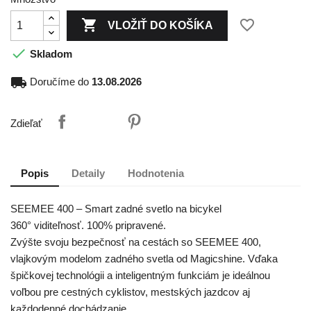

favorite_border
VLOŽIŤ DO KOŠÍKA

Skladom
local_shipping
Doručíme do
13.08.2026
Zdieľať
Popis
Detaily
Hodnotenia
SEEMEE 400 – Smart zadné svetlo na bicykel
360° viditeľnosť. 100% pripravené.
Zvýšte svoju bezpečnosť na cestách so SEEMEE 400,
vlajkovým modelom zadného svetla od Magicshine. Vďaka
špičkovej technológii a inteligentným funkciám je ideálnou
voľbou pre cestných cyklistov, mestských jazdcov aj
každodenné dochádzanie.