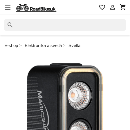
shopping_cart
favorite_border

search
E-shop
Elektronika a svetlá
Svetlá