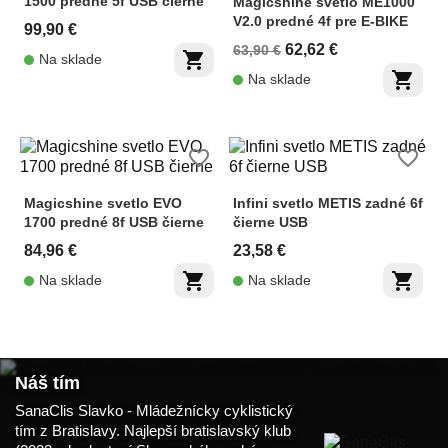
1500 predné 5f USB čierne
Magicshine svetlo ME1000
V2.0 predné 4f pre E-BIKE
99,90 €
62,62 €
63,90 €
shopping_cart
Na sklade
shopping_cart
Na sklade
favorite_border
favorite_border
Magicshine svetlo EVO
Infini svetlo METIS zadné 6f
1700 predné 8f USB čierne
čierne USB
84,96 €
23,58 €
shopping_cart
shopping_cart
Na sklade
Na sklade
Náš tím
SanaClis Slavko - Mládežnícky cyklistický
tím z Bratislavy. Najlepší bratislavský klub