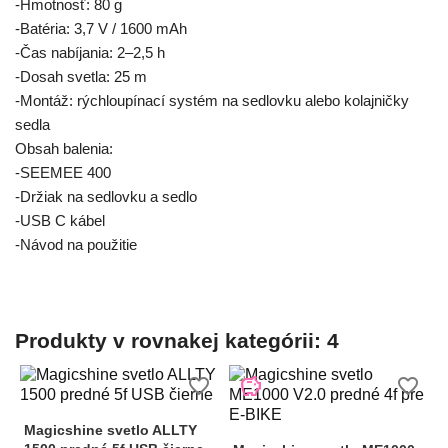
-Hmotnosť: 80 g
-Batéria: 3,7 V / 1600 mAh
-Čas nabíjania: 2–2,5 h
-Dosah svetla: 25 m
-Montáž: rýchloupínací systém na sedlovku alebo kolajničky
sedla
Obsah balenia:
-SEEMEE 400
-Držiak na sedlovku a sedlo
-USB C kábel
-Návod na použitie
Produkty v rovnakej kategórii: 4
savings
favorite_border
favorite_border
Magicshine svetlo ALLTY