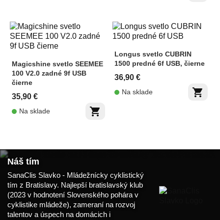
Longus svetlo CUBRIN
1500 predné 6f USB, čierne
Magicshine svetlo SEEMEE
100 V2.0 zadné 9f USB
36,90 €
čierne
shopping_cart
Na sklade
35,90 €
shopping_cart
Na sklade
Náš tím
SanaClis Slavko - Mládežnícky cyklistický
tím z Bratislavy. Najlepší bratislavský klub
(2023 v hodnotení Slovenského pohára v
cyklistike mládeže), zameraní na rozvoj
talentov a úspech na domácich i