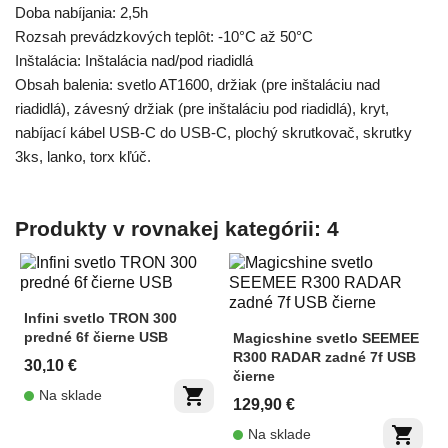
Doba nabíjania: 2,5h
Rozsah prevádzkových teplôt: -10°C až 50°C
Inštalácia: Inštalácia nad/pod riadidlá
Obsah balenia: svetlo AT1600, držiak (pre inštaláciu nad
riadidlá), závesný držiak (pre inštaláciu pod riadidlá), kryt,
nabíjací kábel USB-C do USB-C, plochý skrutkovač, skrutky
3ks, lanko, torx kľúč.
Produkty v rovnakej kategórii: 4
Infini svetlo TRON 300
predné 6f čierne USB
Magicshine svetlo SEEMEE
R300 RADAR zadné 7f USB
30,10 €
čierne
shopping_cart
Na sklade
129,90 €
shopping_cart
Na sklade