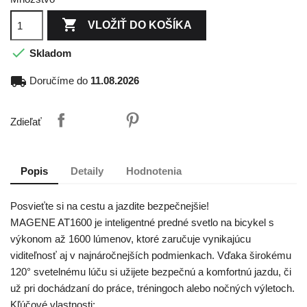

VLOŽIŤ DO KOŠÍKA

Skladom
local_shipping
Doručíme do
11.08.2026
Zdieľať
Popis
Detaily
Hodnotenia
Posvieťte si na cestu a jazdite bezpečnejšie!
MAGENE AT1600 je inteligentné predné svetlo na bicykel s
výkonom až 1600 lúmenov, ktoré zaručuje vynikajúcu
viditeľnosť aj v najnáročnejších podmienkach. Vďaka širokému
120° svetelnému lúču si užijete bezpečnú a komfortnú jazdu, či
už pri dochádzaní do práce, tréningoch alebo nočných výletoch.
Kľúčové vlastnosti: