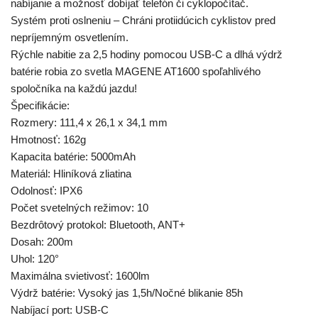
nabíjanie a možnosť dobíjať telefón či cyklopočítač.
Systém proti oslneniu – Chráni protiidúcich cyklistov pred
nepríjemným osvetlením.
Rýchle nabitie za 2,5 hodiny pomocou USB-C a dlhá výdrž
batérie robia zo svetla MAGENE AT1600 spoľahlivého
spoločníka na každú jazdu!
Špecifikácie:
Rozmery: 111,4 x 26,1 x 34,1 mm
Hmotnosť: 162g
Kapacita batérie: 5000mAh
Materiál: Hliníková zliatina
Odolnosť: IPX6
Počet svetelných režimov: 10
Bezdrôtový protokol: Bluetooth, ANT+
Dosah: 200m
Uhol: 120°
Maximálna svietivosť: 1600lm
Výdrž batérie: Vysoký jas 1,5h/Nočné blikanie 85h
Nabíjací port: USB-C