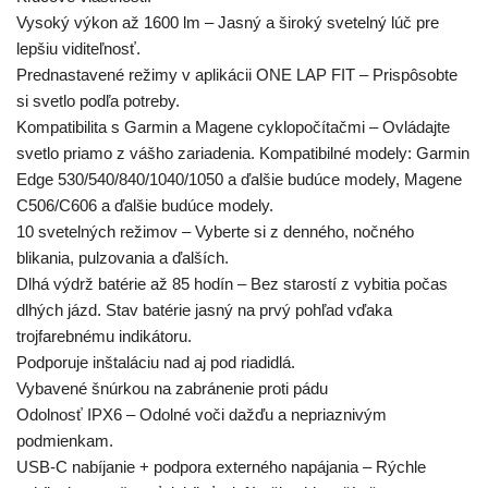
Vysoký výkon až 1600 lm – Jasný a široký svetelný lúč pre
lepšiu viditeľnosť.
Prednastavené režimy v aplikácii ONE LAP FIT – Prispôsobte
si svetlo podľa potreby.
Kompatibilita s Garmin a Magene cyklopočítačmi – Ovládajte
svetlo priamo z vášho zariadenia. Kompatibilné modely: Garmin
Edge 530/540/840/1040/1050 a ďalšie budúce modely, Magene
C506/C606 a ďalšie budúce modely.
10 svetelných režimov – Vyberte si z denného, nočného
blikania, pulzovania a ďalších.
Dlhá výdrž batérie až 85 hodín – Bez starostí z vybitia počas
dlhých jázd. Stav batérie jasný na prvý pohľad vďaka
trojfarebnému indikátoru.
Podporuje inštaláciu nad aj pod riadidlá.
Vybavené šnúrkou na zabránenie proti pádu
Odolnosť IPX6 – Odolné voči dažďu a nepriaznivým
podmienkam.
USB-C nabíjanie + podpora externého napájania – Rýchle