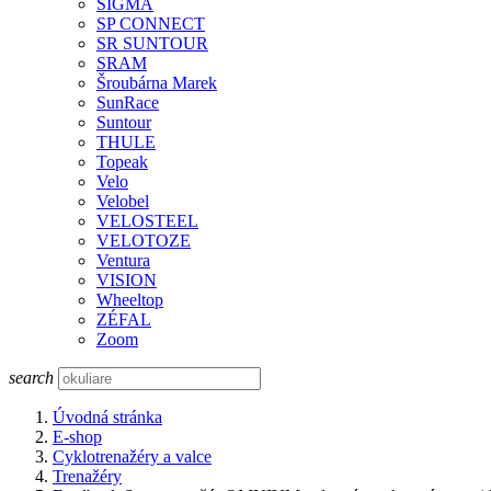
SIGMA
SP CONNECT
SR SUNTOUR
SRAM
Šroubárna Marek
SunRace
Suntour
THULE
Topeak
Velo
Velobel
VELOSTEEL
VELOTOZE
Ventura
VISION
Wheeltop
ZÉFAL
Zoom
search
Úvodná stránka
E-shop
Cyklotrenažéry a valce
Trenažéry