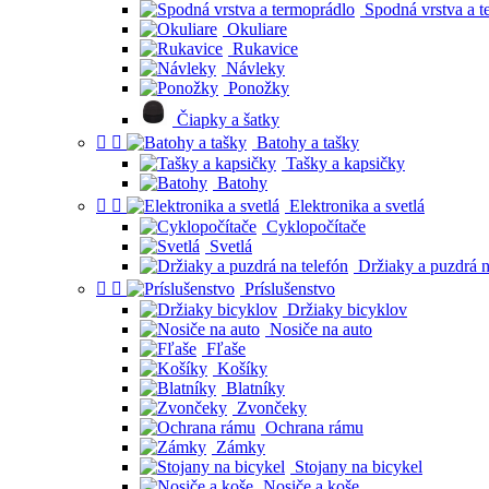
Spodná vrstva a t
Okuliare
Rukavice
Návleky
Ponožky
Čiapky a šatky


Batohy a tašky
Tašky a kapsičky
Batohy


Elektronika a svetlá
Cyklopočítače
Svetlá
Držiaky a puzdrá n


Príslušenstvo
Držiaky bicyklov
Nosiče na auto
Fľaše
Košíky
Blatníky
Zvončeky
Ochrana rámu
Zámky
Stojany na bicykel
Nosiče a koše