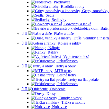
Predstavce
Riadidlá a rohy
Gripy, omotávky
Sedlá
Sedlovky
Bowdeny a lanká
Batéri


Plášte a duše
Duše, ventilky a insert


Kolesá a ráfiky
Náboje
Ráfiky
Vypletené kolesá
Príslušenstvo


Tretry a obuv
MTB tretry
Cestné tretry
Tretry na flat pedále
Príslušenstvo


Oblečenie
Dresy
Bundy a vesty
Tričká a mikiny
Nohavice