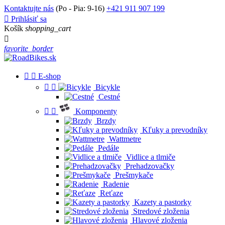
Kontaktujte nás
(Po - Pia: 9-16)
+421 911 907 199

Prihlásiť sa
Košík
shopping_cart

favorite_border


E-shop


Bicykle
Cestné


Komponenty
Brzdy
Kľuky a prevodníky
Wattmetre
Pedále
Vidlice a tlmiče
Prehadzovačky
Prešmykače
Radenie
Reťaze
Kazety a pastorky
Stredové zloženia
Hlavové zloženia