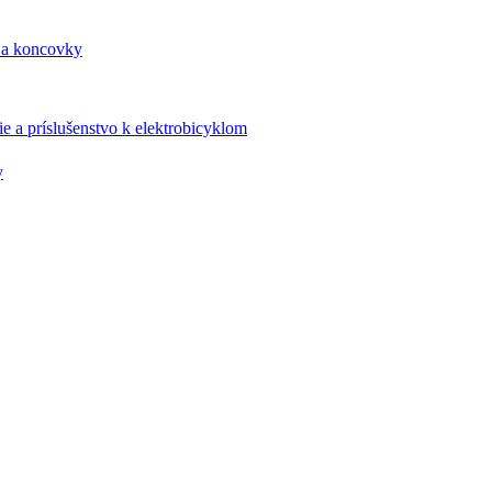
 a koncovky
e a príslušenstvo k elektrobicyklom
y