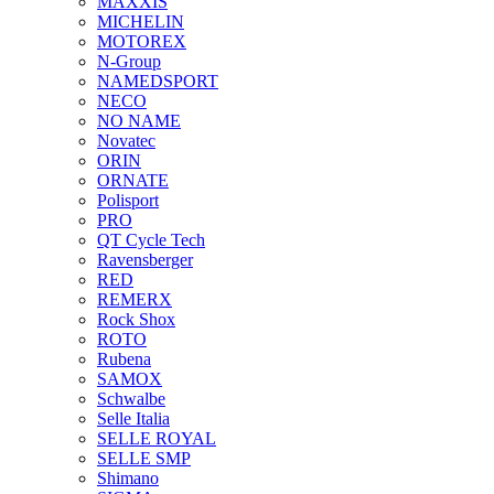
MAXXIS
MICHELIN
MOTOREX
N-Group
NAMEDSPORT
NECO
NO NAME
Novatec
ORIN
ORNATE
Polisport
PRO
QT Cycle Tech
Ravensberger
RED
REMERX
Rock Shox
ROTO
Rubena
SAMOX
Schwalbe
Selle Italia
SELLE ROYAL
SELLE SMP
Shimano