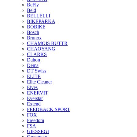
BeFly
Beld
BELLELLI
BIKEPARKA
BOBIKE
Bosch
Brunox
CHAMOIS BUTTR
CHAOYANG
CLARKS
Dahon
Dema
DT Swiss
ELITE
Elite Cleaner
Elves
ENERVIT
Everstar
Extend
FEEDBACK SPORT
FOX
Freedom
FSA
GIESSEGI
Greenway