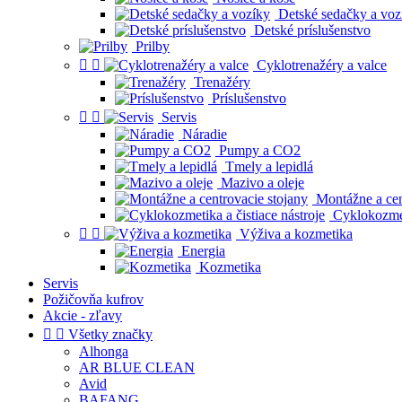
Detské sedačky a voz
Detské príslušenstvo
Prilby


Cyklotrenažéry a valce
Trenažéry
Príslušenstvo


Servis
Náradie
Pumpy a CO2
Tmely a lepidlá
Mazivo a oleje
Montážne a cen
Cyklokozmeti


Výživa a kozmetika
Energia
Kozmetika
Servis
Požičovňa kufrov
Akcie - zľavy


Všetky značky
Alhonga
AR BLUE CLEAN
Avid
BAFANG