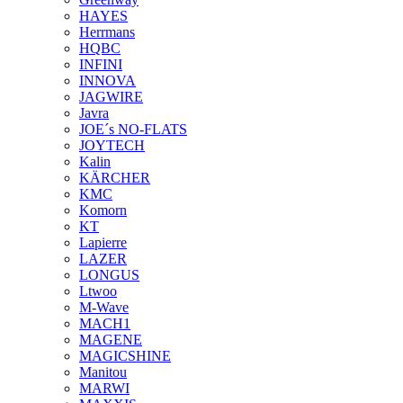
HAYES
Herrmans
HQBC
INFINI
INNOVA
JAGWIRE
Javra
JOE´s NO-FLATS
JOYTECH
Kalin
KÄRCHER
KMC
Komorn
KT
Lapierre
LAZER
LONGUS
Ltwoo
M-Wave
MACH1
MAGENE
MAGICSHINE
Manitou
MARWI