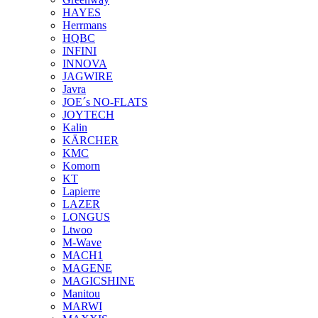
HAYES
Herrmans
HQBC
INFINI
INNOVA
JAGWIRE
Javra
JOE´s NO-FLATS
JOYTECH
Kalin
KÄRCHER
KMC
Komorn
KT
Lapierre
LAZER
LONGUS
Ltwoo
M-Wave
MACH1
MAGENE
MAGICSHINE
Manitou
MARWI