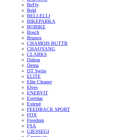
BeFly
Beld
BELLELLI
BIKEPARKA
BOBIKE
Bosch
Brunox
CHAMOIS BUTTR
CHAOYANG
CLARKS
Dahon
Dema
DT Swiss
ELITE
Elite Cleaner
Elves
ENERVIT
Everstar
Extend
FEEDBACK SPORT
FOX
Freedom
FSA
GIESSEGI
Greenway