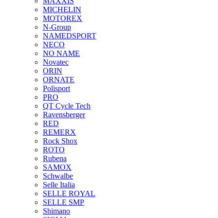
MAXXIS
MICHELIN
MOTOREX
N-Group
NAMEDSPORT
NECO
NO NAME
Novatec
ORIN
ORNATE
Polisport
PRO
QT Cycle Tech
Ravensberger
RED
REMERX
Rock Shox
ROTO
Rubena
SAMOX
Schwalbe
Selle Italia
SELLE ROYAL
SELLE SMP
Shimano