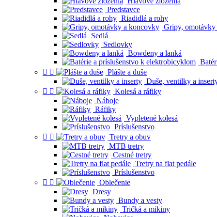
Hlavové zloženia
Predstavce
Riadidlá a rohy
Gripy, omotávky
Sedlá
Sedlovky
Bowdeny a lanká
Batéri


Plášte a duše
Duše, ventilky a insert


Kolesá a ráfiky
Náboje
Ráfiky
Vypletené kolesá
Príslušenstvo


Tretry a obuv
MTB tretry
Cestné tretry
Tretry na flat pedále
Príslušenstvo


Oblečenie
Dresy
Bundy a vesty
Tričká a mikiny