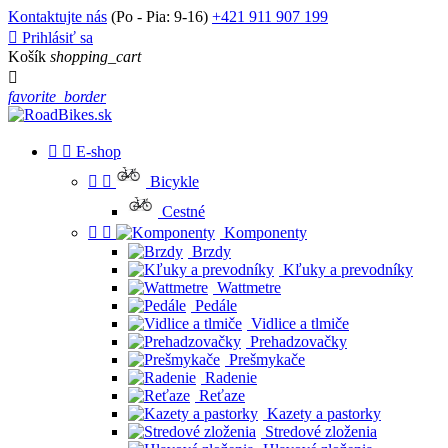
Kontaktujte nás
(Po - Pia: 9-16)
+421 911 907 199

Prihlásiť sa
Košík
shopping_cart

favorite_border


E-shop


Bicykle
Cestné


Komponenty
Brzdy
Kľuky a prevodníky
Wattmetre
Pedále
Vidlice a tlmiče
Prehadzovačky
Prešmykače
Radenie
Reťaze
Kazety a pastorky
Stredové zloženia