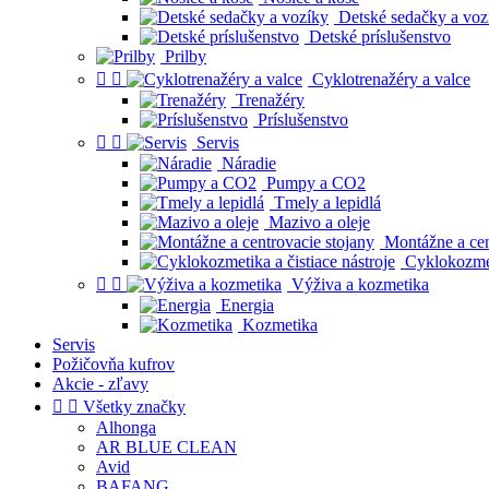
Detské sedačky a voz
Detské príslušenstvo
Prilby


Cyklotrenažéry a valce
Trenažéry
Príslušenstvo


Servis
Náradie
Pumpy a CO2
Tmely a lepidlá
Mazivo a oleje
Montážne a cen
Cyklokozmeti


Výživa a kozmetika
Energia
Kozmetika
Servis
Požičovňa kufrov
Akcie - zľavy


Všetky značky
Alhonga
AR BLUE CLEAN
Avid
BAFANG