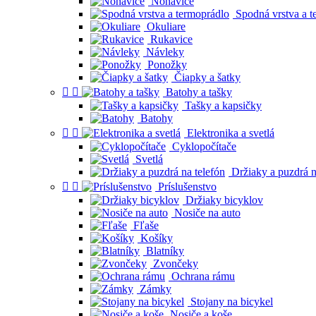
Nohavice
Spodná vrstva a t
Okuliare
Rukavice
Návleky
Ponožky
Čiapky a šatky


Batohy a tašky
Tašky a kapsičky
Batohy


Elektronika a svetlá
Cyklopočítače
Svetlá
Držiaky a puzdrá n


Príslušenstvo
Držiaky bicyklov
Nosiče na auto
Fľaše
Košíky
Blatníky
Zvončeky
Ochrana rámu
Zámky
Stojany na bicykel
Nosiče a koše