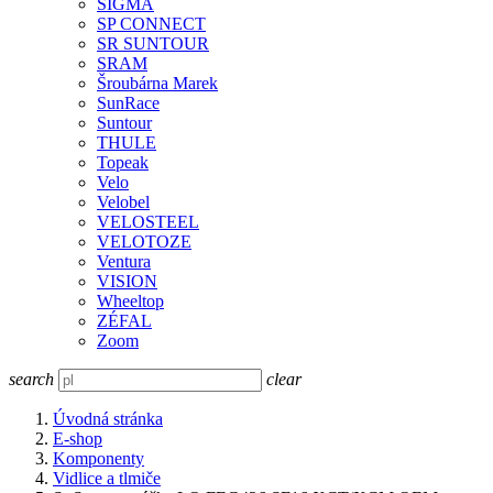
SIGMA
SP CONNECT
SR SUNTOUR
SRAM
Šroubárna Marek
SunRace
Suntour
THULE
Topeak
Velo
Velobel
VELOSTEEL
VELOTOZE
Ventura
VISION
Wheeltop
ZÉFAL
Zoom
search
clear
Úvodná stránka
E-shop
Komponenty
Vidlice a tlmiče