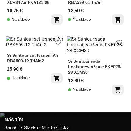
XCR34 Air FKA121-06
RBA599-01 TriAir
10,75 €
12,50 €
shopping_cart
shopping_cart
Na sklade
Na sklade
favorite_border
favorite_border
Sr Suntour set tesnení Air
RBA599-12 TriAir 2
Sr Suntour sada
Lockout+vloženie FKE028-
25,90 €
28 XCM30
shopping_cart
Na sklade
12,90 €
shopping_cart
Na sklade
Náš tím
SanaClis Slavko - Mládežnícky