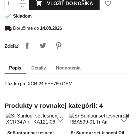

favorite_border
VLOŽIŤ DO KOŠÍKA

Skladom
local_shipping
Doručíme do
14.08.2026
Zdieľať
Popis
Detaily
Hodnotenia
Púzdro pre XCR 24 FEE760 OEM
Produkty v rovnakej kategórii: 4
favorite_border
favorite_border
Sr Suntour set tesnení
Sr Suntour set tesnení Oil