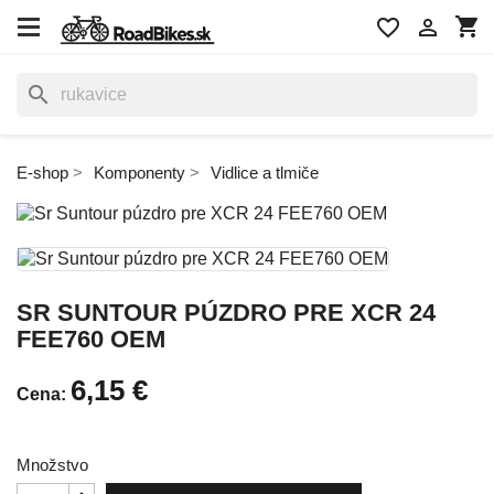
shopping_cart
favorite_border

search
E-shop
Komponenty
Vidlice a tlmiče
SR SUNTOUR PÚZDRO PRE XCR 24
FEE760 OEM
6,15 €
Cena:
Množstvo