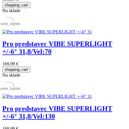
shopping_cart
Na sklade
vorite_border
Pro predstavec VIBE SUPERLIGHT
+/-6° 31,8/Vel:70
169,99 €
shopping_cart
Na sklade
vorite_border
Pro predstavec VIBE SUPERLIGHT
+/-6° 31,8/Vel:130
169,99 €