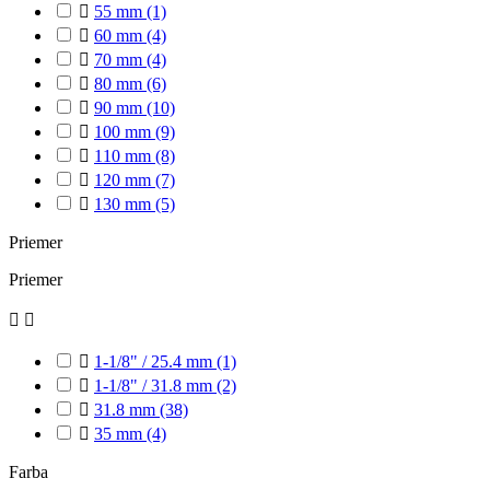

55 mm
(1)

60 mm
(4)

70 mm
(4)

80 mm
(6)

90 mm
(10)

100 mm
(9)

110 mm
(8)

120 mm
(7)

130 mm
(5)
Priemer
Priemer



1-1/8" / 25.4 mm
(1)

1-1/8" / 31.8 mm
(2)

31.8 mm
(38)

35 mm
(4)
Farba