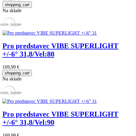
shopping_cart
Na sklade
vorite_border
Pro predstavec VIBE SUPERLIGHT
+/-6° 31,8/Vel:80
169,99 €
shopping_cart
Na sklade
vorite_border
Pro predstavec VIBE SUPERLIGHT
+/-6° 31,8/Vel:90
169,99 €