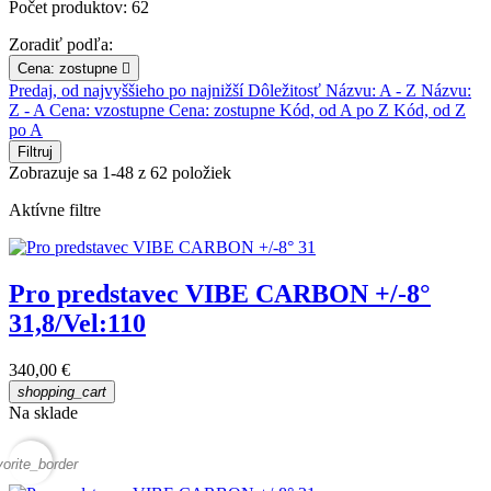
Počet produktov: 62
Zoradiť podľa:
Cena: zostupne

Predaj, od najvyššieho po najnižší
Dôležitosť
Názvu: A - Z
Názvu:
Z - A
Cena: vzostupne
Cena: zostupne
Kód, od A po Z
Kód, od Z
po A
Filtruj
Zobrazuje sa 1-48 z 62 položiek
Aktívne filtre
Pro predstavec VIBE CARBON +/-8°
31,8/Vel:110
340,00 €
shopping_cart
Na sklade
vorite_border