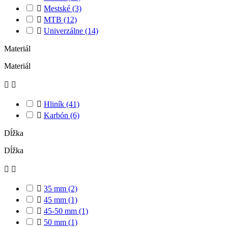

Mestské
(3)

MTB
(12)

Univerzálne
(14)
Materiál
Materiál



Hliník
(41)

Karbón
(6)
Dĺžka
Dĺžka



35 mm
(2)

45 mm
(1)

45-50 mm
(1)

50 mm
(1)