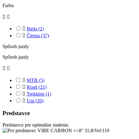
Farba



Biela
(2)

Čierna
(37)
Spôsob jazdy
Spôsob jazdy



MTB
(5)

Road
(21)

Trekking
(1)

Uni
(20)
Predstavce
Predstavce pre optimálne riadenie.