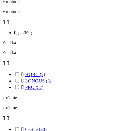
Hmotnosť
Hmotnosť


0g - 265g
Značka
Značka



HQBC
(2)

LONGUS
(3)

PRO
(57)
Určenie
Určenie



Cestné
(30)