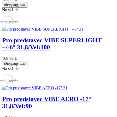
shopping_cart
Na sklade
vorite_border
Pro predstavec VIBE SUPERLIGHT
+/-6° 31,8/Vel:100
169,99 €
shopping_cart
Na sklade
vorite_border
Pro predstavec VIBE AERO -17°
31,8/Vel:90