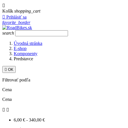

Košík
shopping_cart

Prihlásiť sa
favorite_border
search
Úvodná stránka
E-shop
Komponenty
Predstavce

OK
Filtrovať podľa
Cena
Cena


6,00 € - 340,00 €