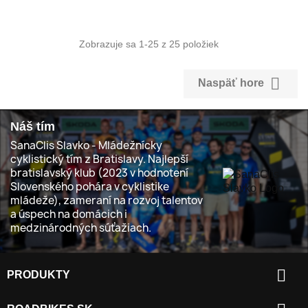
Zobrazuje sa 1-25 z 25 položiek

Naspäť hore
Náš tím
SanaClis Slavko - Mládežnícky
cyklistický tím z Bratislavy. Najlepší
bratislavský klub (2023 v hodnotení
Slovenského pohára v cyklistike
mládeže), zameraní na rozvoj talentov
a úspech na domácich i
medzinárodných súťažiach.

PRODUKTY