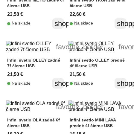
Infini svetlo METIS zadné 6f
Infini svetlo TRON zadné 6f
čierne USB
čierne USB
23,58 €
22,60 €
shopping_cart
shopp
Na sklade
Na sklade
favorite_border
favo
Infini svetlo OLLEY zadné
Infini svetlo OLLEY predné
7f čierne USB
4f čierne USB
21,50 €
21,50 €
shopping_cart
shopp
Na sklade
Na sklade
favorite_border
favo
Infini svetlo OLA zadné 6f
Infini svetlo MINI LAVA
čierne USB
predné 4f čierne USB