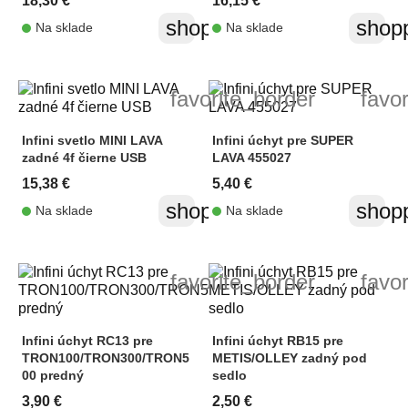
18,30 €
16,15 €
shopping_cart
shopp
Na sklade
Na sklade
favorite_border
favo
Infini svetlo MINI LAVA
Infini úchyt pre SUPER
zadné 4f čierne USB
LAVA 455027
15,38 €
5,40 €
shopping_cart
shopp
Na sklade
Na sklade
favorite_border
favo
Infini úchyt RC13 pre
Infini úchyt RB15 pre
TRON100/TRON300/TRON5
METIS/OLLEY zadný pod
00 predný
sedlo
3,90 €
2,50 €