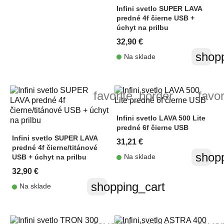
Infini svetlo SUPER LAVA
predné 4f čierne USB +
úchyt na prilbu
32,90 €
shopp
Na sklade
favorite_border
favo
Infini svetlo LAVA 500 Lite
predné 6f čierne USB
Infini svetlo SUPER LAVA
31,21 €
predné 4f čierne/titánové
shopp
Na sklade
USB + úchyt na prilbu
32,90 €
shopping_cart
Na sklade