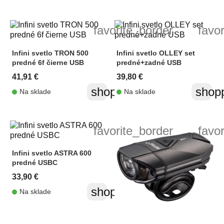
favorite_border
favo
Infini svetlo TRON 500
Infini svetlo OLLEY set
predné 6f čierne USB
predné+zadné USB
41,91 €
39,80 €
shopping_cart
shopp
Na sklade
Na sklade
favorite_border
favo
Infini svetlo ASTRA 600
predné USBC
33,90 €
shopping_cart
Na sklade