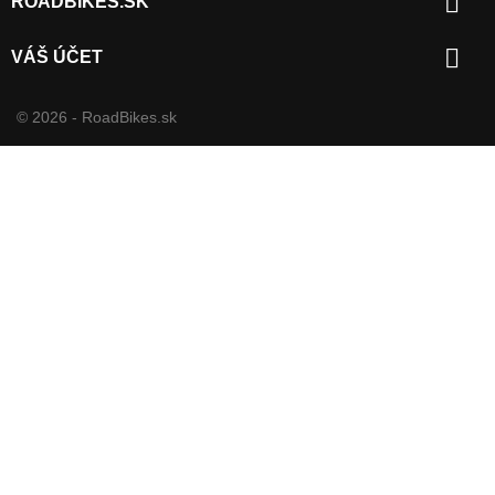

ROADBIKES.SK

VÁŠ ÚČET
© 2026 - RoadBikes.sk