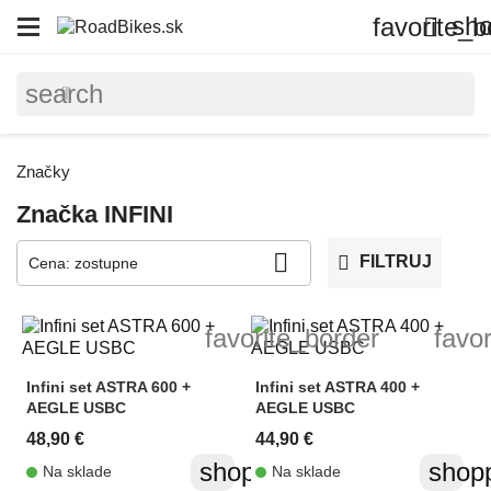
sho
favorite_b

search
Značky
Značka INFINI

FILTRUJ
Cena: zostupne
favorite_border
favo
Infini set ASTRA 600 +
Infini set ASTRA 400 +
AEGLE USBC
AEGLE USBC
48,90 €
44,90 €
shopping_cart
shopp
Na sklade
Na sklade