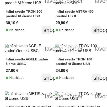
favorite_border
favo
Infini svetlo TRON 300
Infini svetlo ASTRA 400
predné 6f čierne USB
predné USBC
30,10 €
29,90 €
shopping_cart
shopp
Na sklade
Na sklade
favorite_border
favo
Infini svetlo AGELE zadné
Infini svetlo TRON 100
čierne USBC
predné 4f čierne USB
27,90 €
24,80 €
shopping_cart
shopp
Na sklade
Na sklade
favorite_border
favo