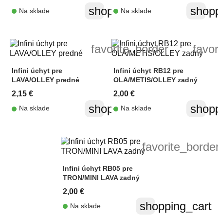
shopping_cart
shopp
Na sklade
Na sklade
favorite_border
favo
Infini úchyt pre
Infini úchyt RB12 pre
LAVA/OLLEY predné
OLA/METIS/OLLEY zadný
2,15 €
2,00 €
shopping_cart
shopp
Na sklade
Na sklade
favorite_borde
Infini úchyt RB05 pre
TRON/MINI LAVA zadný
2,00 €
shopping_cart
Na sklade