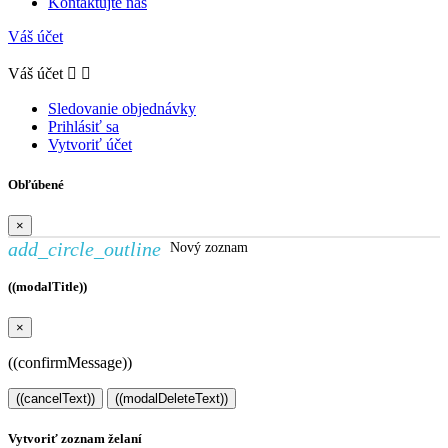
Kontaktujte nás
Váš účet
Váš účet


Sledovanie objednávky
Prihlásiť sa
Vytvoriť účet
Obľúbené
×
add_circle_outline
Nový zoznam
((modalTitle))
×
((confirmMessage))
((cancelText))
((modalDeleteText))
Vytvoriť zoznam želaní