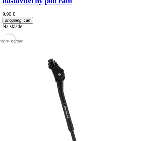
nastaviteľný pod rám
9,90 €
shopping_cart
Na sklade
vorite_border