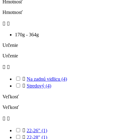
Hmotnosť
Hmotnosť


170g - 364g
Určenie
Určenie



Na zadnú vidlicu
(4)

Stredový
(4)
Veľkosť
Veľkosť



22-26"
(1)

22-28"
(1)