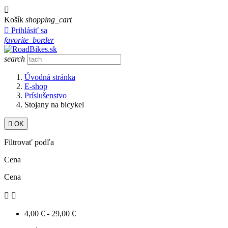

Košík
shopping_cart

Prihlásiť sa
favorite_border
search
Úvodná stránka
E-shop
Príslušenstvo
Stojany na bicykel

OK
Filtrovať podľa
Cena
Cena


4,00 € - 29,00 €