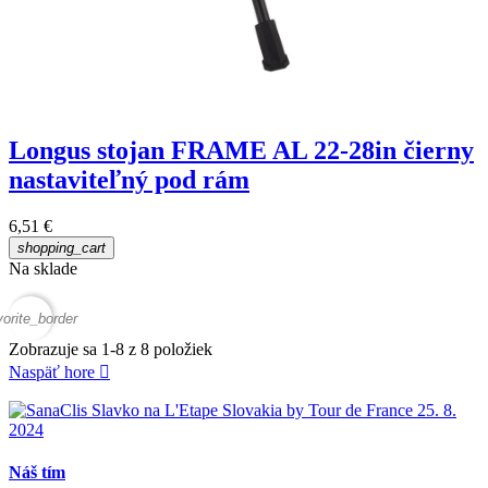
Longus stojan FRAME AL 22-28in čierny
nastaviteľný pod rám
6,51 €
shopping_cart
Na sklade
vorite_border
Zobrazuje sa 1-8 z 8 položiek
Naspäť hore

Náš tím