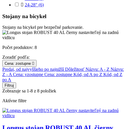

24-28"
(6)
Stojany na bicykel
Stojany na bicykel pre bezpečné parkovanie.
Počet produktov: 8
Zoradiť podľa:
Cena: zostupne

Predaj, od najvyššieho po najnižší
Dôležitosť
Názvu: A - Z
Názvu:
Z - A
Cena: vzostupne
Cena: zostupne
Kód, od A po Z
Kód, od Z
po A
Filtruj
Zobrazuje sa 1-8 z 8 položiek
Aktívne filtre
Longus stojan ROBUST 40 AL čierny