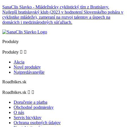
SanaClis Slavko - Mládežnícky cyklistický tím z Bratislavy.
Najlepší bratislavský klub (2023 v hodnotení Slovenského pohára v
cyklistike mládeže), zameraní na rozvoj talentov a úspech na
domácich i medzinárodných súťažiach.
Produkty
Produkty


Akcia
Nové produkty
Najpredávanejšie
Roadbikes.sk
Roadbikes.sk


Doručenie a platba
Obchodné podmienky
O nás
Servis bicyklov
Ochrana osobných údajov