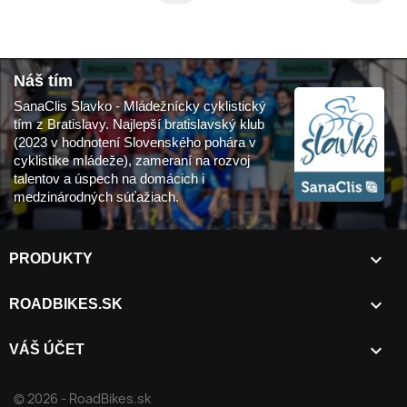
Náš tím
SanaClis Slavko - Mládežnícky cyklistický
tím z Bratislavy. Najlepší bratislavský klub
(2023 v hodnotení Slovenského pohára v
cyklistike mládeže), zameraní na rozvoj
talentov a úspech na domácich i
medzinárodných súťažiach.

PRODUKTY

ROADBIKES.SK

VÁŠ ÚČET
© 2026 - RoadBikes.sk