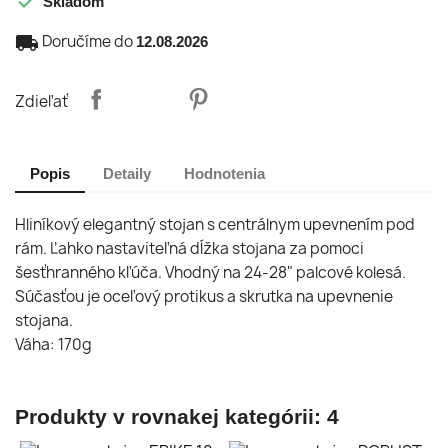

Skladom
local_shipping
Doručíme do
12.08.2026
Zdieľať
Popis
Detaily
Hodnotenia
Hliníkový elegantný stojan s centrálnym upevnením pod
rám. Ľahko nastaviteľná dĺžka stojana za pomoci
šesťhranného kľúča. Vhodný na 24-28" palcové kolesá.
Súčasťou je oceľový protikus a skrutka na upevnenie
stojana.
Váha: 170g
Produkty v rovnakej kategórii: 4