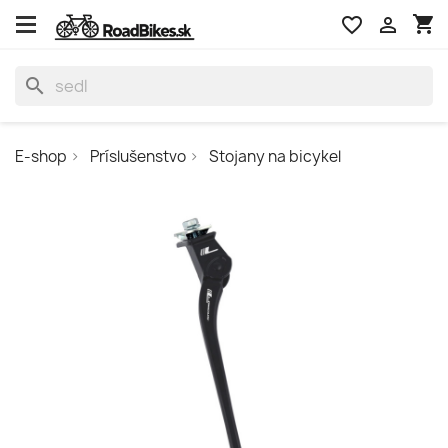
shopping_cart
favorite_border

search
E-shop
Príslušenstvo
Stojany na bicykel