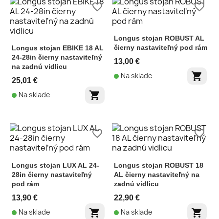
favorite_border
favorite_border
Longus stojan ROBUST AL
čierny nastaviteľný pod rám
Longus stojan EBIKE 18 AL
24-28in čierny nastaviteľný
13,00 €
na zadnú vidlicu
shopping_cart
Na sklade
25,01 €
shopping_cart
Na sklade
favorite_border
favorite_border
Longus stojan LUX AL 24-
Longus stojan ROBUST 18
28in čierny nastaviteľný
AL čierny nastaviteľný na
pod rám
zadnú vidlicu
13,90 €
22,90 €
shopping_cart
shopping_cart
Na sklade
Na sklade