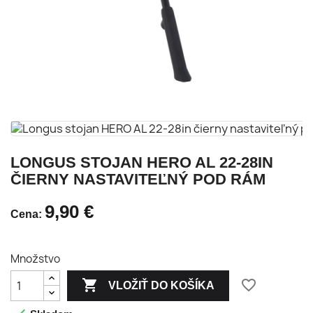
LONGUS STOJAN HERO AL 22-28IN
ČIERNY NASTAVITEĽNÝ POD RÁM
9,90 €
Cena:
Množstvo

favorite_border
VLOŽIŤ DO KOŠÍKA