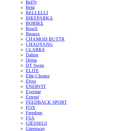
BeFly
Beld
BELLELLI
BIKEPARKA
BOBIKE
Bosch
Brunox
CHAMOIS BUTTR
CHAOYANG
CLARKS
Dahon
Dema
DT Swiss
ELITE
Elite Cleaner
Elves
ENERVIT
Everstar
Extend
FEEDBACK SPORT
FOX
Freedom
FSA
GIESSEGI
Greenway