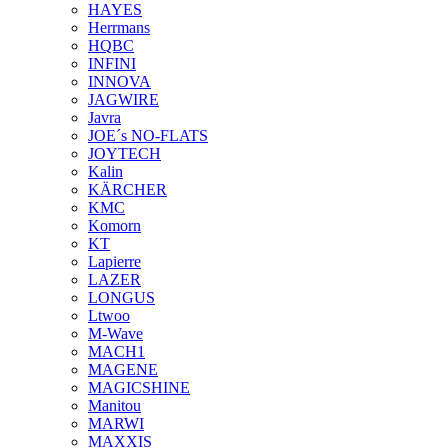
HAYES
Herrmans
HQBC
INFINI
INNOVA
JAGWIRE
Javra
JOE´s NO-FLATS
JOYTECH
Kalin
KÄRCHER
KMC
Komorn
KT
Lapierre
LAZER
LONGUS
Ltwoo
M-Wave
MACH1
MAGENE
MAGICSHINE
Manitou
MARWI
MAXXIS