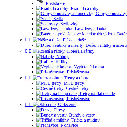
Predstavce
Riadidlá a rohy
Gripy, omotávky
Sedlá
Sedlovky
Bowdeny a lanká
Batéri


Plášte a duše
Duše, ventilky a insert


Kolesá a ráfiky
Náboje
Ráfiky
Vypletené kolesá
Príslušenstvo


Tretry a obuv
MTB tretry
Cestné tretry
Tretry na flat pedále
Príslušenstvo


Oblečenie
Dresy
Bundy a vesty
Tričká a mikiny
Nohavice