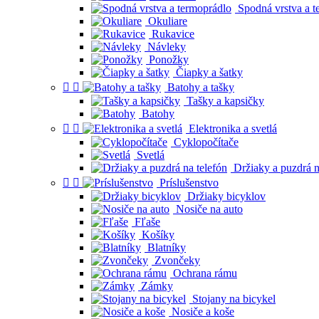
Spodná vrstva a t
Okuliare
Rukavice
Návleky
Ponožky
Čiapky a šatky


Batohy a tašky
Tašky a kapsičky
Batohy


Elektronika a svetlá
Cyklopočítače
Svetlá
Držiaky a puzdrá n


Príslušenstvo
Držiaky bicyklov
Nosiče na auto
Fľaše
Košíky
Blatníky
Zvončeky
Ochrana rámu
Zámky
Stojany na bicykel
Nosiče a koše