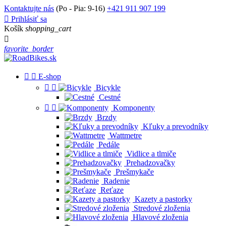
Kontaktujte nás
(Po - Pia: 9-16)
+421 911 907 199

Prihlásiť sa
Košík
shopping_cart

favorite_border


E-shop


Bicykle
Cestné


Komponenty
Brzdy
Kľuky a prevodníky
Wattmetre
Pedále
Vidlice a tlmiče
Prehadzovačky
Prešmykače
Radenie
Reťaze
Kazety a pastorky
Stredové zloženia
Hlavové zloženia