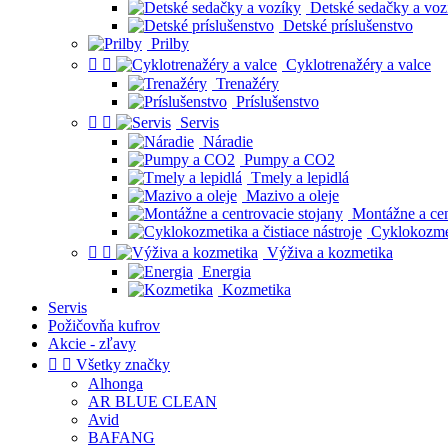
Detské sedačky a voz
Detské príslušenstvo
Prilby


Cyklotrenažéry a valce
Trenažéry
Príslušenstvo


Servis
Náradie
Pumpy a CO2
Tmely a lepidlá
Mazivo a oleje
Montážne a cen
Cyklokozmeti


Výživa a kozmetika
Energia
Kozmetika
Servis
Požičovňa kufrov
Akcie - zľavy


Všetky značky
Alhonga
AR BLUE CLEAN
Avid
BAFANG