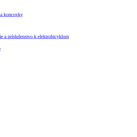
 a koncovky
e a príslušenstvo k elektrobicyklom
y