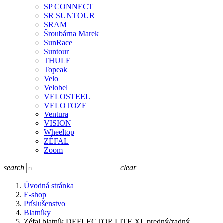
SP CONNECT
SR SUNTOUR
SRAM
Šroubárna Marek
SunRace
Suntour
THULE
Topeak
Velo
Velobel
VELOSTEEL
VELOTOZE
Ventura
VISION
Wheeltop
ZÉFAL
Zoom
search
clear
Úvodná stránka
E-shop
Príslušenstvo
Blatníky
Zéfal blatník DEFLECTOR LITE XL predný/zadný