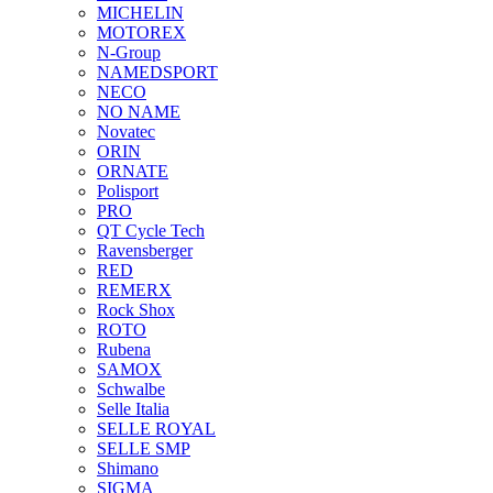
MICHELIN
MOTOREX
N-Group
NAMEDSPORT
NECO
NO NAME
Novatec
ORIN
ORNATE
Polisport
PRO
QT Cycle Tech
Ravensberger
RED
REMERX
Rock Shox
ROTO
Rubena
SAMOX
Schwalbe
Selle Italia
SELLE ROYAL
SELLE SMP
Shimano
SIGMA