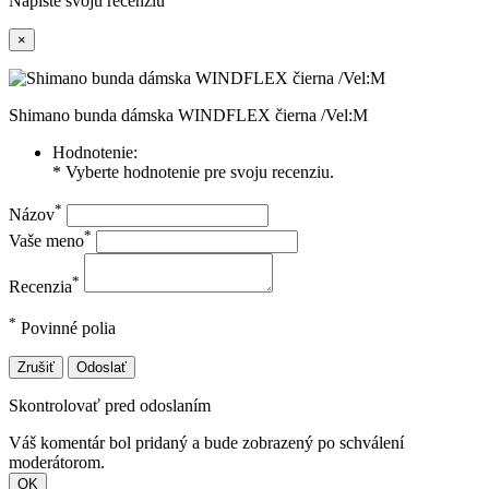
Napíšte svoju recenziu
×
Shimano bunda dámska WINDFLEX čierna /Vel:M
Hodnotenie:
* Vyberte hodnotenie pre svoju recenziu.
*
Názov
*
Vaše meno
*
Recenzia
*
Povinné polia
Zrušiť
Odoslať
Skontrolovať pred odoslaním
Váš komentár bol pridaný a bude zobrazený po schválení
moderátorom.
OK