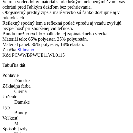
Vetru a vodeodolný materiál s priedušnými nelepenými švami vás
ochráni pred ľahkým dažďom bez prehrievania.
Obojsmerný predný zips a malé vrecko sú ľahko dostupné aj v
rukaviciach.
Reflexný spodný lem a reflexná potlač vpredu aj vzadu zvyšujú
bezpečnosť pri zhoršenej viditeľnosti.
Bundu možno rýchlo zbaliť do jej zapínateľného vrecka.
Materiál telo: 65% polyester, 35% polyuretán.
Materiál panel: 86% polyester, 14% elastan.
Značka
Shimano
Kód
PCWWBPWUE11WL0115
Tabuľka dát
Pohlavie
Dámske
Základná farba
Čierna
Určenie
Dámske
Typ
Bundy
Veľkosť
M
Spôsob jazdy