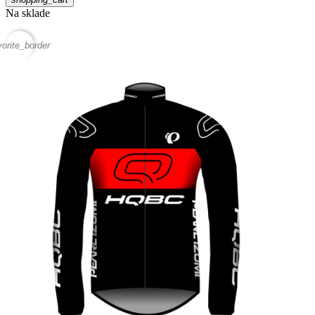
Na sklade
vorite_border