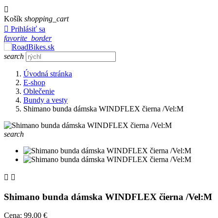

Košík
shopping_cart

Prihlásiť sa
favorite_border
search
Úvodná stránka
E-shop
Oblečenie
Bundy a vesty
Shimano bunda dámska WINDFLEX čierna /Vel:M
search


Shimano bunda dámska WINDFLEX čierna /Vel:M
Cena:
99,00 €