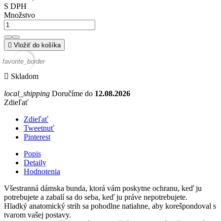
S DPH
Množstvo

Vložiť do košíka
favorite_border

Skladom
local_shipping
Doručíme do
12.08.2026
Zdieľať
Zdieľať
Tweetnuť
Pinterest
Popis
Detaily
Hodnotenia
Všestranná dámska bunda, ktorá vám poskytne ochranu, keď ju
potrebujete a zabalí sa do seba, keď ju práve nepotrebujete.
Hladký anatomický strih sa pohodlne natiahne, aby korešpondoval s
tvarom vašej postavy.