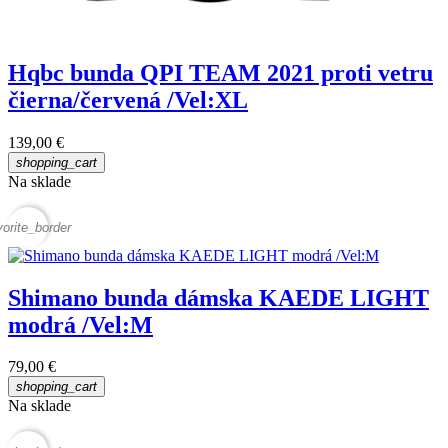
Hqbc bunda QPI TEAM 2021 proti vetru
čierna/červená /Vel:XL
139,00 €
shopping_cart
Na sklade
vorite_border
Shimano bunda dámska KAEDE LIGHT
modrá /Vel:M
79,00 €
shopping_cart
Na sklade