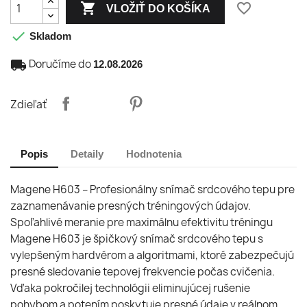

favorite_border
VLOŽIŤ DO KOŠÍKA

Skladom
local_shipping
Doručíme do
12.08.2026
Zdieľať
Popis
Detaily
Hodnotenia
Magene H603 – Profesionálny snímač srdcového tepu pre
zaznamenávanie presných tréningových údajov.
Spoľahlivé meranie pre maximálnu efektivitu tréningu
Magene H603 je špičkový snímač srdcového tepu s
vylepšeným hardvérom a algoritmami, ktoré zabezpečujú
presné sledovanie tepovej frekvencie počas cvičenia.
Vďaka pokročilej technológii eliminujúcej rušenie
pohybom a potením poskytuje presné údaje v reálnom