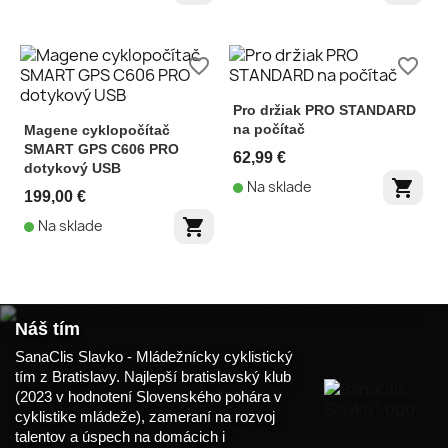
favorite_border
favorite_border
Pro držiak PRO STANDARD
na počítač
Magene cyklopočítač
SMART GPS C606 PRO
62,99 €
dotykový USB
shopping_cart
Na sklade
199,00 €
shopping_cart
Na sklade
Náš tím
SanaClis Slavko - Mládežnícky cyklistický
tím z Bratislavy. Najlepší bratislavský klub
(2023 v hodnotení Slovenského pohára v
cyklistike mládeže), zameraní na rozvoj
talentov a úspech na domácich i