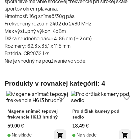
spoľahlivé meranie srdcovej frekvencie pri širokej škále
športov okrem plávania.
Hmotnosť: 16g snímač/30g pás
Frekvenčný rozsah: 2402 do 2480 MHz
Max výstupný výkon: 4dBm
Dĺžka hrudného pásu: 4-86 cm (± 2 cm)
Rozmery: 62,3 x 35,1 x 11,5 mm
Batéria: CR2032 1ks
Nie je vhodný na používanie vo vode.
Produkty v rovnakej kategórii: 4
favorite_border
favorite_border
Magene snímač tepovej
Pro držiak kamery pod
frekvencie H613 hrudný
sedlo
59,00 €
18,49 €
shopping_cart
shopping_cart
Na sklade
Na sklade