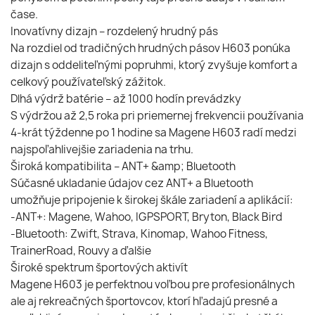
čase.
Inovatívny dizajn – rozdelený hrudný pás
Na rozdiel od tradičných hrudných pásov H603 ponúka
dizajn s oddeliteľnými popruhmi, ktorý zvyšuje komfort a
celkový používateľský zážitok.
Dlhá výdrž batérie – až 1000 hodín prevádzky
S výdržou až 2,5 roka pri priemernej frekvencii používania
4-krát týždenne po 1 hodine sa Magene H603 radí medzi
najspoľahlivejšie zariadenia na trhu.
Široká kompatibilita – ANT+ &amp; Bluetooth
Súčasné ukladanie údajov cez ANT+ a Bluetooth
umožňuje pripojenie k širokej škále zariadení a aplikácií:
-ANT+: Magene, Wahoo, IGPSPORT, Bryton, Black Bird
-Bluetooth: Zwift, Strava, Kinomap, Wahoo Fitness,
TrainerRoad, Rouvy a ďalšie
Široké spektrum športových aktivít
Magene H603 je perfektnou voľbou pre profesionálnych
ale aj rekreačných športovcov, ktorí hľadajú presné a