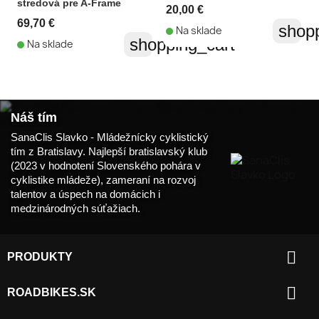
stredová pre A-Frame
20,00 €
69,70 €
shopp
Na sklade
shopping_cart
Na sklade
Náš tím
SanaClis Slavko - Mládežnícky cyklistický
tím z Bratislavy. Najlepší bratislavský klub
(2023 v hodnotení Slovenského pohára v
cyklistike mládeže), zameraní na rozvoj
talentov a úspech na domácich i
medzinárodných súťažiach.

PRODUKTY

ROADBIKES.SK