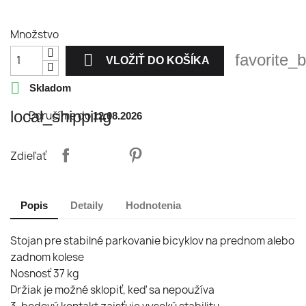
Množstvo

favorite_
VLOŽIŤ DO KOŠÍKA

Skladom
local_shipping
Doručíme do
12.08.2026
Zdieľať
Popis
Detaily
Hodnotenia
Stojan pre stabilné parkovanie bicyklov na prednom alebo
zadnom kolese
Nosnosť 37 kg
Držiak je možné sklopiť, keď sa nepoužíva