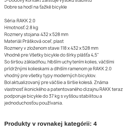
3-bodový kontakt zaisťuje vysokú stabilitu
Dobre sa hodí na ťažké bicykle
Séria:RAKK 2.0
Hmotnosť:2.8 kg
Rozmery stojana:432 x 528 mm
Materiál:Prášková oceľ, plast
Rozmery v zloženom stave:118 x 432 x 528 mm
Vhodné pre:Všetky bicykle do šírky plášťa 4,5"
So širšou základňou, hlbším uchytením kolies, väčšími
prídržnými kolieskami a dlhším ramenom je RAKK 2.0
vhodný pre všetky typy moderných bicyklov.
Bol aktualizovaný pre väčšie a širšie kolesá. Známa
vlastnosť ikonického a patentovaného dizajnu RAKK teraz
podporuje bicykle do 37 kg s vyššou stabilitou a
jednoduchosťou používania.
Produkty v rovnakej kategórii: 4