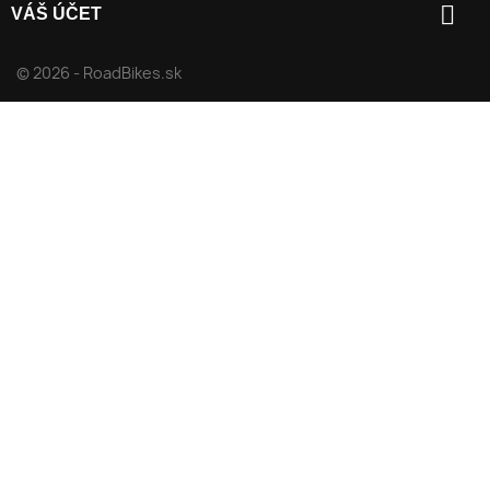

VÁŠ ÚČET
© 2026 - RoadBikes.sk