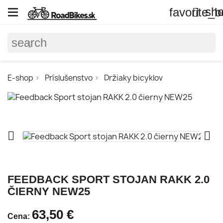
sho
favorite_b

search
E-shop
Príslušenstvo
Držiaky bicyklov


FEEDBACK SPORT STOJAN RAKK 2.0
ČIERNY NEW25
63,50 €
Cena: