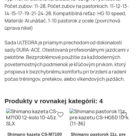
Počet zubov: 11-28, Počet zubov na pastorkoch: 11-12-13-
14-15-17-19-21-24-28, Kompatibilná reťaz: HG 10 speed,
Materiál: Al unášač, 1-10 pastorok z ocele (povrchová
úprava nikel)
Sada ULTEGRA je priamym prechodom od dokonalosti
sady DURA-ACE. Otestovaná profesionálnymi jazdcami v
pelotóne. Bezproblémové použitie za každodenných
poveternostných podmienok je kľúčovým prvkom, ktorý
prispieva k bezchybnému komfortu pri brzdení a radení
počas tréningov, pretekov, alebo víkendových jazdách.
Produkty v rovnakej kategórii: 4
favorite_border
favorite_border
Shimano kazeta CS-M7100
Shimano pastorok 11z. pre