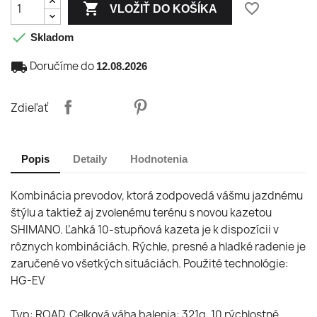

favorite_border
VLOŽIŤ DO KOŠÍKA

Skladom
local_shipping
Doručíme do
12.08.2026
Zdieľať
Popis
Detaily
Hodnotenia
Kombinácia prevodov, ktorá zodpovedá vášmu jazdnému
štýlu a taktiež aj zvolenému terénu s novou kazetou
SHIMANO. Ľahká 10-stupňová kazeta je k dispozícii v
rôznych kombináciách. Rýchle, presné a hladké radenie je
zaručené vo všetkých situáciách. Použité technológie:
HG-EV
Typ: ROAD, Celková váha balenia: 321g, 10 rýchlostné,