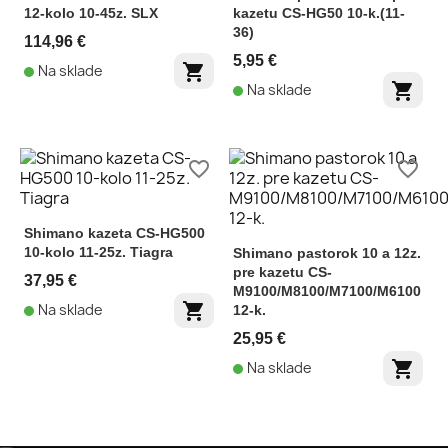
12-kolo 10-45z. SLX
kazetu CS-HG50 10-k.(11-
36)
114,96 €
5,95 €
shopping_cart
Na sklade
shopping_cart
Na sklade
favorite_border
favorite_border
Shimano kazeta CS-HG500
10-kolo 11-25z. Tiagra
Shimano pastorok 10 a 12z.
pre kazetu CS-
37,95 €
M9100/M8100/M7100/M6100
shopping_cart
Na sklade
12-k.
25,95 €
shopping_cart
Na sklade