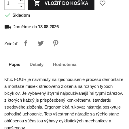

favorite_border
VLOŽIŤ DO KOŠÍKA

Skladom
local_shipping
Doručíme do
13.08.2026
Zdieľať
Popis
Detaily
Hodnotenia
Kľúč FOUR je navrhnutý na zjednodušenie procesu demontáže
a montáže misiek stredového zloženia na rôznych typoch
bicyklov. Je vybavený štyrmi najpoužívanejšími typmi zárezov,
z ktorých každý je prispôsobený konkrétnemu štandardu
stredového zloženia. Ergonomická rukoväť nástroja poskytuje
pohodlné uchopenie. Toto všestranné náradie sa rýchlo stane
obľúbenou súčasťou výbavy cyklistických mechanikov a
nadšencov.