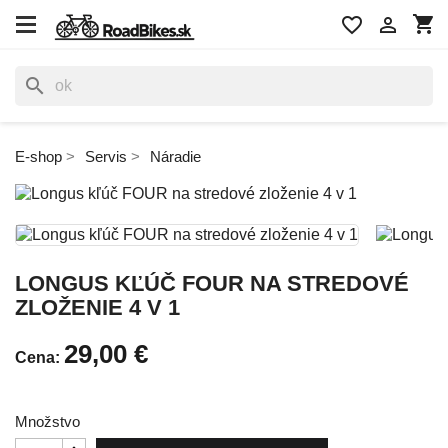
shopping_cart
favorite_border

search
E-shop
Servis
Náradie
LONGUS KĽÚČ FOUR NA STREDOVÉ
ZLOŽENIE 4 V 1
29,00 €
Cena:
Množstvo