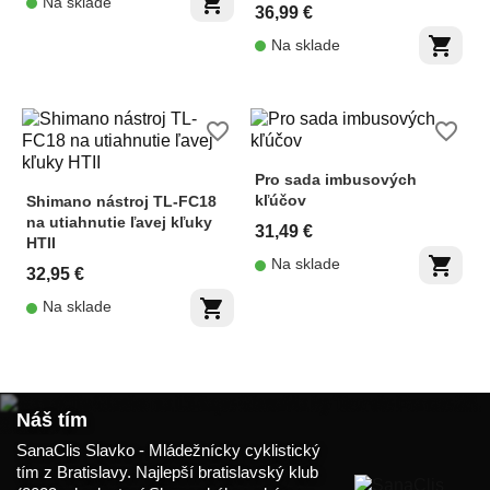
shopping_cart
Na sklade
36,99 €
shopping_cart
Na sklade
favorite_border
favorite_border
Pro sada imbusových
kľúčov
Shimano nástroj TL-FC18
na utiahnutie ľavej kľuky
31,49 €
HTII
shopping_cart
Na sklade
32,95 €
shopping_cart
Na sklade
Náš tím
SanaClis Slavko - Mládežnícky cyklistický
tím z Bratislavy. Najlepší bratislavský klub