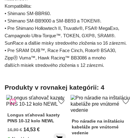
Kompatibilita:
• Shimano SM-BBR60.
• Shimano SM-BB9000 a SM-BB93 a TOKEN®.
• Pre Shimano Hollowtech II, Truvativ®, FSA® MegaExo,
Campagnolo Ultra-Torque™. TOKEN, GXP®, SRAM®.
SunRace a ďalšie misky stredového zloženia so 16 zárezmi.
• Pre SRAM DUB™, Race Face Cinch, Rotor® BSA30,
ZippⓇ Vuma™, Hawk Racing™ BB3086 a mnoho
ďalších misiek stredového zloženia s 12 zárezmi.
Produkty v rovnakej kategórii: 4
savings
favorite_border
favorite_border
Longus sťahovač kazety
PINS 10-12 kolo NEWL
Pro náradie na inštaláciu
kabeláže pre vnútorné
14,53 €
16,90 €
vedenie