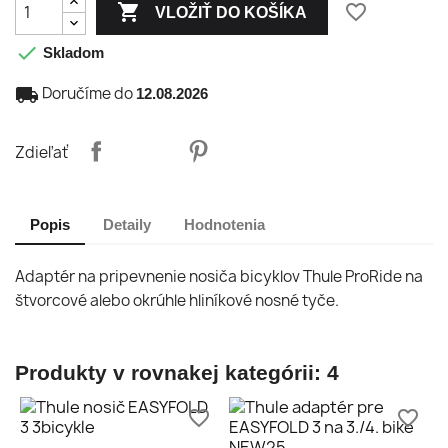

favorite_border
VLOŽIŤ DO KOŠÍKA

Skladom
local_shipping
Doručíme do
12.08.2026
Zdieľať
Popis
Detaily
Hodnotenia
Adaptér na pripevnenie nosiča bicyklov Thule ProRide na
štvorcové alebo okrúhle hliníkové nosné tyče.
Produkty v rovnakej kategórii: 4
favorite_border
favorite_border