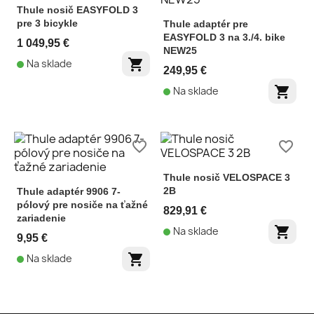
Thule nosič EASYFOLD 3
pre 3 bicykle
Thule adaptér pre
EASYFOLD 3 na 3./4. bike
1 049,95 €
NEW25
shopping_cart
Na sklade
249,95 €
shopping_cart
Na sklade
favorite_border
favorite_border
Thule nosič VELOSPACE 3
2B
Thule adaptér 9906 7-
pólový pre nosiče na ťažné
829,91 €
zariadenie
shopping_cart
Na sklade
9,95 €
shopping_cart
Na sklade