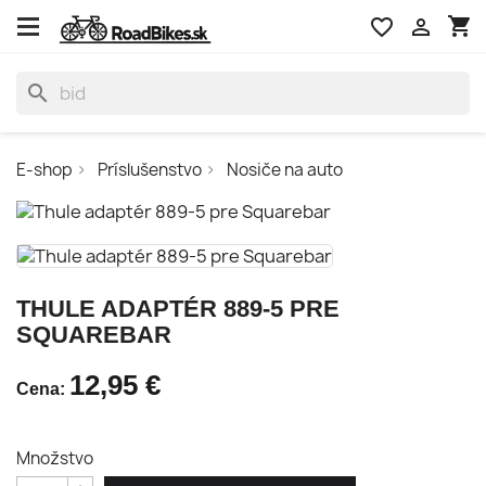
shopping_cart
favorite_border

search
E-shop
Príslušenstvo
Nosiče na auto
THULE ADAPTÉR 889-5 PRE
SQUAREBAR
12,95 €
Cena:
Množstvo