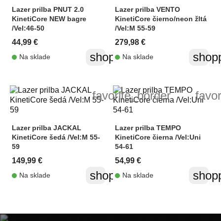
Lazer prilba PNUT 2.0
Lazer prilba VENTO
KinetiCore NEW bagre
KinetiCore čierno/neon žltá
/Vel:46-50
/Vel:M 55-59
44,99 €
279,98 €
shopping_cart
shopp
Na sklade
Na sklade
favorite_border
favo
Lazer prilba JACKAL
Lazer prilba TEMPO
KinetiCore šedá /Vel:M 55-
KinetiCore čierna /Vel:Uni
59
54-61
149,99 €
54,99 €
shopping_cart
shopp
Na sklade
Na sklade