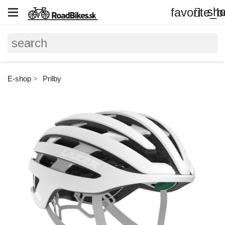
sho
favorite_b

search
E-shop
Prilby