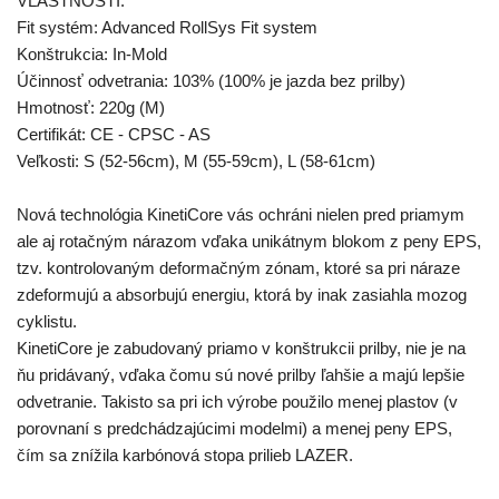
VLASTNOSTI:
Fit systém: Advanced RollSys Fit system
Konštrukcia: In-Mold
Účinnosť odvetrania: 103% (100% je jazda bez prilby)
Hmotnosť: 220g (M)
Certifikát: CE - CPSC - AS
Veľkosti: S (52-56cm), M (55-59cm), L (58-61cm)
Nová technológia KinetiCore vás ochráni nielen pred priamym
ale aj rotačným nárazom vďaka unikátnym blokom z peny EPS,
tzv. kontrolovaným deformačným zónam, ktoré sa pri náraze
zdeformujú a absorbujú energiu, ktorá by inak zasiahla mozog
cyklistu.
KinetiCore je zabudovaný priamo v konštrukcii prilby, nie je na
ňu pridávaný, vďaka čomu sú nové prilby ľahšie a majú lepšie
odvetranie. Takisto sa pri ich výrobe použilo menej plastov (v
porovnaní s predchádzajúcimi modelmi) a menej peny EPS,
čím sa znížila karbónová stopa prilieb LAZER.