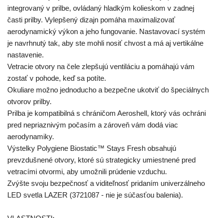
integrovaný v prilbe, ovládaný hladkým kolieskom v zadnej
časti prilby. Vylepšený dizajn pomáha maximalizovať
aerodynamický výkon a jeho fungovanie. Nastavovací systém
je navrhnutý tak, aby ste mohli nosiť chvost a má aj vertikálne
nastavenie.
Vetracie otvory na čele zlepšujú ventiláciu a pomáhajú vám
zostať v pohode, keď sa potíte.
Okuliare možno jednoducho a bezpečne ukotviť do špeciálnych
otvorov prilby.
Prilba je kompatibilná s chráničom Aeroshell, ktorý vás ochráni
pred nepriaznivým počasím a zároveň vám dodá viac
aerodynamiky.
Výstelky Polygiene Biostatic™ Stays Fresh obsahujú
prevzdušnené otvory, ktoré sú strategicky umiestnené pred
vetracími otvormi, aby umožnili prúdenie vzduchu.
Zvýšte svoju bezpečnosť a viditeľnosť pridaním univerzálneho
LED svetla LAZER (3721087 - nie je súčasťou balenia).