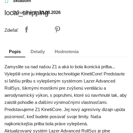

Skladom
local_shipping
Doručíme do
13.08.2026
Zdieľať
Popis
Detaily
Hodnotenia
Zamyslite sa nad našou Z1 a aká to bola ikonická prilba...
Vylepšili sme ju integráciou technológie KinetiCore! Predstavte
si ľahšiu prilbu s vylepšeným systémom Lazer Advanced
RollSys, šikmými mostíkmi pre zvýšenú ventiláciu a
aerodynamický výkon, s popruhmi, ktoré sú navrhnuté tak, aby
zaistili pohodlie a ďalšími výnimočnými vlastnosťami.
Predstavujeme Z1 KinetiCore. Jej nový agresívny dizajn upúta
pozornosť, keď budete posúvať svoje limity. Naša
najikonickejšia prilba bola práve vylepšená.
Aktualizovaný systém Lazer Advanced RollSys je plne