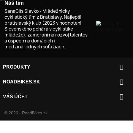
Náš tím
SanaClis Slavko - Mládežnícky
cyklistický tím z Bratislavy. Najlepší
bratislavský klub (2023 v hodnotení
Slovenského pohára v cyklistike
mládeže), zameraní na rozvoj talentov
a úspech na domácich i
medzinárodných súťažiach.

PRODUKTY

ROADBIKES.SK

VÁŠ ÚČET
© 2026 - RoadBikes.sk