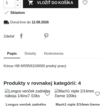

favorite_border
VLOŽIŤ DO KOŠÍKA

Skladom
local_shipping
Doručíme do
12.08.2026
Zdieľať
Popis
Detaily
Hodnotenia
Kónus HB-M595/610/6000 predný pravý
Produkty v rovnakej kategórii: 4
favorite_border
favorite_border
Longus venček zadného
Mach1 niple 2/14mm čierne