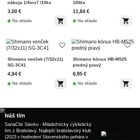
náboja 1/4inx7 /10ks
100ks
3,00 €
11,84 €
shopping_cart
shopping_cart
Na sklade
Na sklade
favorite_border
favorite_border
Shimano venček (7/32x11)
Shimano kónus HB-M525
SG-3C41
predný pravý
4,94 €
6,95 €
shopping_cart
shopping_cart
Na sklade
Na sklade
Náš tím
SanaClis Slavko - Mládežnícky cyklistický
tím z Bratislavy. Najlepší bratislavský klub
(2023 v hodnotení Slovenského pohára v