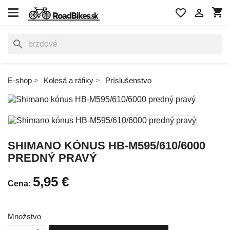
shopping_cart
favorite_border

search
E-shop
Kolesá a ráfiky
Príslušenstvo
SHIMANO KÓNUS HB-M595/610/6000
PREDNÝ PRAVÝ
5,95 €
Cena:
Množstvo