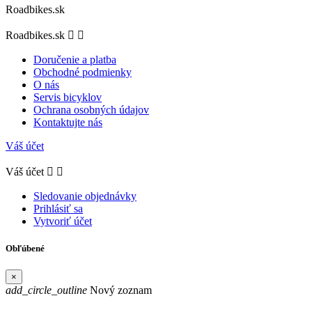
Roadbikes.sk
Roadbikes.sk


Doručenie a platba
Obchodné podmienky
O nás
Servis bicyklov
Ochrana osobných údajov
Kontaktujte nás
Váš účet
Váš účet


Sledovanie objednávky
Prihlásiť sa
Vytvoriť účet
Obľúbené
×
add_circle_outline
Nový zoznam