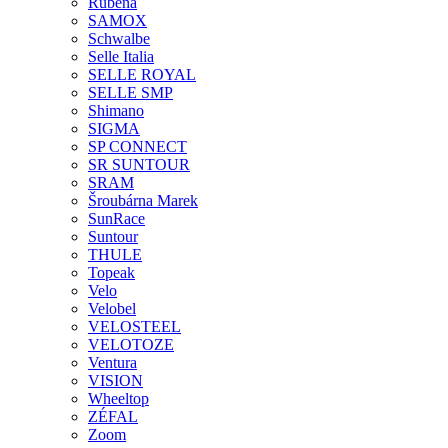
Rubena
SAMOX
Schwalbe
Selle Italia
SELLE ROYAL
SELLE SMP
Shimano
SIGMA
SP CONNECT
SR SUNTOUR
SRAM
Šroubárna Marek
SunRace
Suntour
THULE
Topeak
Velo
Velobel
VELOSTEEL
VELOTOZE
Ventura
VISION
Wheeltop
ZÉFAL
Zoom