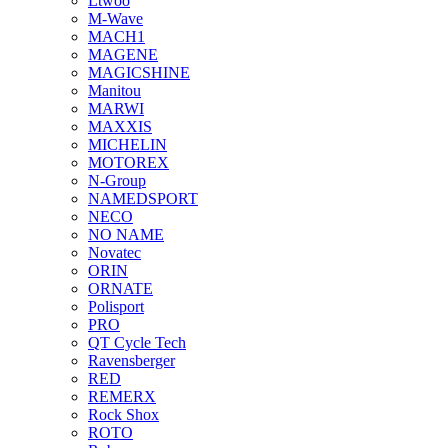
Ltwoo
M-Wave
MACH1
MAGENE
MAGICSHINE
Manitou
MARWI
MAXXIS
MICHELIN
MOTOREX
N-Group
NAMEDSPORT
NECO
NO NAME
Novatec
ORIN
ORNATE
Polisport
PRO
QT Cycle Tech
Ravensberger
RED
REMERX
Rock Shox
ROTO