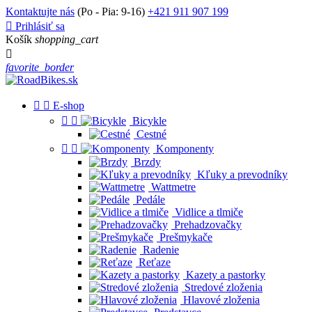
Kontaktujte nás
(Po - Pia: 9-16)
+421 911 907 199

Prihlásiť sa
Košík
shopping_cart

favorite_border


E-shop


Bicykle
Cestné


Komponenty
Brzdy
Kľuky a prevodníky
Wattmetre
Pedále
Vidlice a tlmiče
Prehadzovačky
Prešmykače
Radenie
Reťaze
Kazety a pastorky
Stredové zloženia
Hlavové zloženia