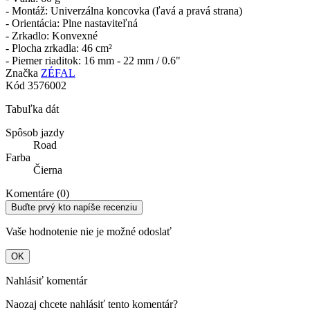
- Montáž: Univerzálna koncovka (ľavá a pravá strana)
- Orientácia: Plne nastaviteľná
- Zrkadlo: Konvexné
- Plocha zrkadla: 46 cm²
- Piemer riaditok: 16 mm - 22 mm / 0.6"
Značka
ZÉFAL
Kód
3576002
Tabuľka dát
Spôsob jazdy
Road
Farba
Čierna
Komentáre (0)
Buďte prvý kto napíše recenziu
Vaše hodnotenie nie je možné odoslať
OK
Nahlásiť komentár
Naozaj chcete nahlásiť tento komentár?