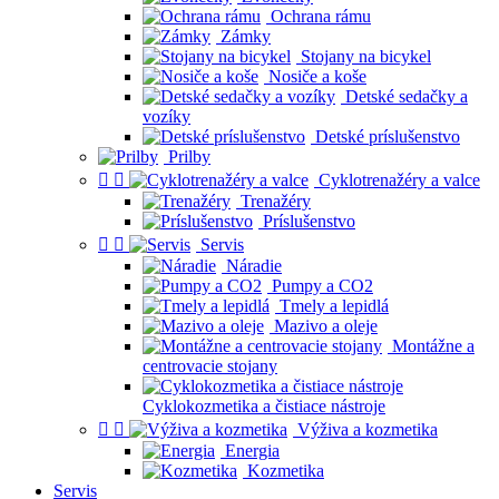
Ochrana rámu
Zámky
Stojany na bicykel
Nosiče a koše
Detské sedačky a
vozíky
Detské príslušenstvo
Prilby


Cyklotrenažéry a valce
Trenažéry
Príslušenstvo


Servis
Náradie
Pumpy a CO2
Tmely a lepidlá
Mazivo a oleje
Montážne a
centrovacie stojany
Cyklokozmetika a čistiace nástroje


Výživa a kozmetika
Energia
Kozmetika
Servis