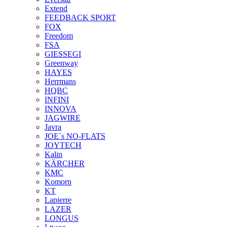
Extend
FEEDBACK SPORT
FOX
Freedom
FSA
GIESSEGI
Greenway
HAYES
Herrmans
HQBC
INFINI
INNOVA
JAGWIRE
Javra
JOE´s NO-FLATS
JOYTECH
Kalin
KÄRCHER
KMC
Komorn
KT
Lapierre
LAZER
LONGUS