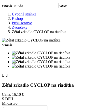
search
clear
Úvodná stránka
E-shop
Príslušenstvo
Zvončeky
Zéfal zrkadlo CYCLOP na riadítka
search


Zéfal zrkadlo CYCLOP na riadítka
Cena:
16,10 €
S DPH
Množstvo