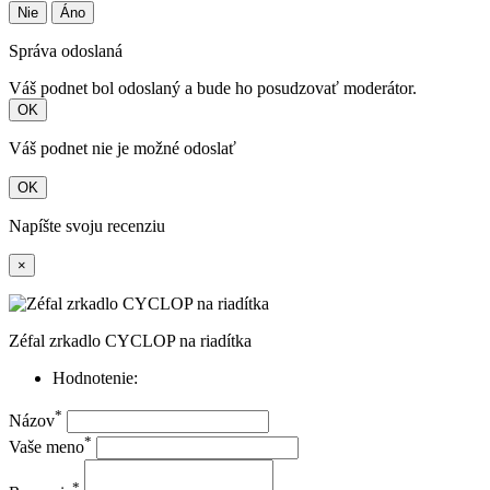
Nie
Áno
Správa odoslaná
Váš podnet bol odoslaný a bude ho posudzovať moderátor.
OK
Váš podnet nie je možné odoslať
OK
Napíšte svoju recenziu
×
Zéfal zrkadlo CYCLOP na riadítka
Hodnotenie:
*
Názov
*
Vaše meno
*