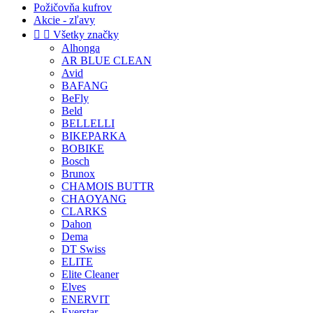
Požičovňa kufrov
Akcie - zľavy


Všetky značky
Alhonga
AR BLUE CLEAN
Avid
BAFANG
BeFly
Beld
BELLELLI
BIKEPARKA
BOBIKE
Bosch
Brunox
CHAMOIS BUTTR
CHAOYANG
CLARKS
Dahon
Dema
DT Swiss
ELITE
Elite Cleaner
Elves
ENERVIT
Everstar