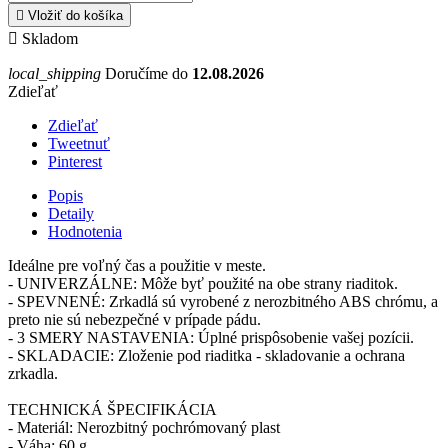

Vložiť do košíka

Skladom
local_shipping
Doručíme do
12.08.2026
Zdieľať
Zdieľať
Tweetnuť
Pinterest
Popis
Detaily
Hodnotenia
Ideálne pre voľný čas a použitie v meste.
- UNIVERZÁLNE: Môže byť použité na obe strany riaditok.
- SPEVNENÉ: Zrkadlá sú vyrobené z nerozbitného ABS chrómu, a
preto nie sú nebezpečné v prípade pádu.
- 3 SMERY NASTAVENIA: Úplné prispôsobenie vašej pozícii.
- SKLADACIE: Zloženie pod riaditka - skladovanie a ochrana
zrkadla.
TECHNICKÁ ŠPECIFIKÁCIA
- Materiál: Nerozbitný pochrómovaný plast
- Váha: 60 g