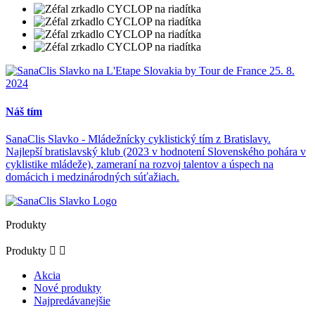
Náš tím
SanaClis Slavko - Mládežnícky cyklistický tím z Bratislavy.
Najlepší bratislavský klub (2023 v hodnotení Slovenského pohára v
cyklistike mládeže), zameraní na rozvoj talentov a úspech na
domácich i medzinárodných súťažiach.
Produkty
Produkty


Akcia
Nové produkty
Najpredávanejšie