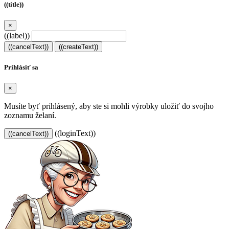
((title))
×
((label))
((cancelText))
((createText))
Prihlásiť sa
×
Musíte byť prihlásený, aby ste si mohli výrobky uložiť do svojho
zoznamu želaní.
((loginText))
((cancelText))