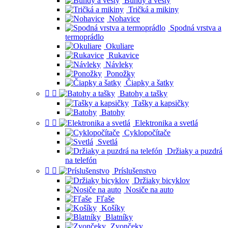
Bundy a vesty
Tričká a mikiny
Nohavice
Spodná vrstva a
termoprádlo
Okuliare
Rukavice
Návleky
Ponožky
Čiapky a šatky


Batohy a tašky
Tašky a kapsičky
Batohy


Elektronika a svetlá
Cyklopočítače
Svetlá
Držiaky a puzdrá
na telefón


Príslušenstvo
Držiaky bicyklov
Nosiče na auto
Fľaše
Košíky
Blatníky
Zvončeky