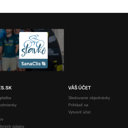
ES.SK
VÁŠ ÚČET
platba
Sledovanie objednávky
odmienky
Prihlásiť sa
Vytvoriť účet
ov
bných údajov