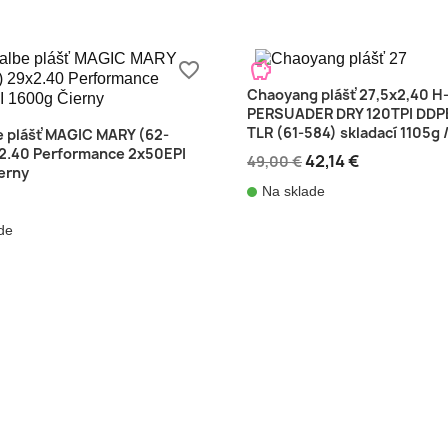
savings
favorite_border
Chaoyang plášť 27,5x2,40 H
PERSUADER DRY 120TPI DDP
TLR (61-584) skladací 1105g 
 plášť MAGIC MARY (62-
2.40 Performance 2x50EPI
42,14 €
49,00 €
erny
Na sklade
de
shopping_cart