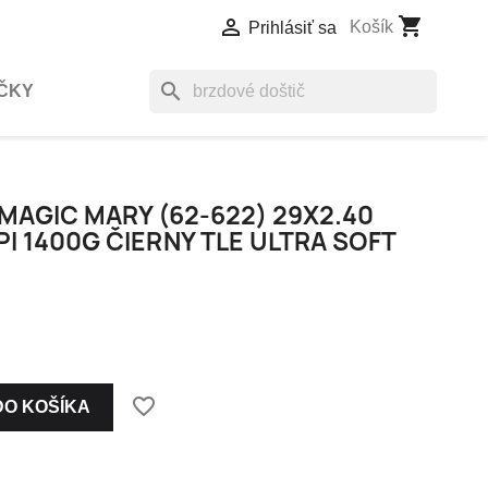
shopping_cart

Košík
Prihlásiť sa
search
ČKY
MAGIC MARY (62-622) 29X2.40
I 1400G ČIERNY TLE ULTRA SOFT
favorite_border
DO KOŠÍKA