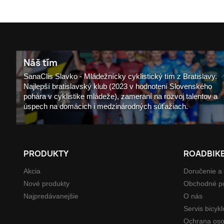
shopping_cart
Náš tím
SanaClis Slavko - Mládežnícky cyklistický tím z Bratislavy.
Najlepší bratislavský klub (2023 v hodnotení Slovenského
pohára v cyklistike mládeže), zameraní na rozvoj talentov a
úspech na domácich i medzinárodných súťažiach.
PRODUKTY
ROADBIK
Akcia
Doručenie a 
Nové produkty
Obchodné p
Najpredávanejšie
O nás
Servis bicykl
Ochrana oso