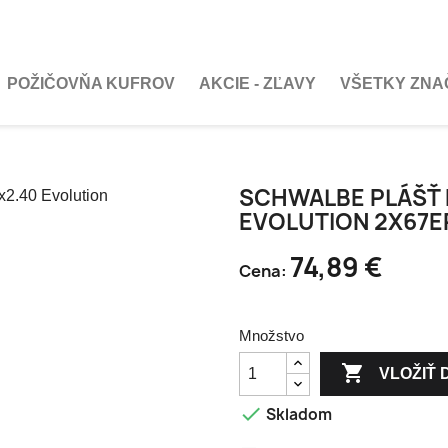
POŽIČOVŇA KUFROV
AKCIE - ZĽAVY
VŠETKY ZNA
SCHWALBE PLÁŠŤ 
EVOLUTION 2X67EP
74,89 €
Cena:
Množstvo

VLOŽIŤ 

Skladom