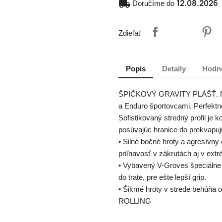
12.08.2026
local_shipping
Doručíme do
Zdieľať
Popis
Detaily
Hodn
ŠPIČKOVÝ GRAVITY PLÁŠŤ. Nes
a Enduro športovcami. Perfektn
Sofistikovaný stredný profil je
posúvajúc hranice do prekvapuj
• Silné bočné hroty a agresívn
priľnavosť v zákrutách aj v ext
• Vybavený V-Groves špeciálne
do trate, pre ešte lepší grip.
• Šikmé hroty v strede behúňa op
ROLLING