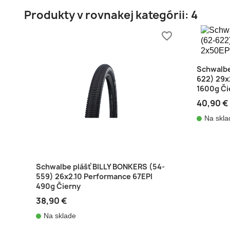
Produkty v rovnakej kategórii: 4
favorite_border
Schwalbe
622) 29x
1600g Či
40,90 €
Na skla
Schwalbe plášť BILLY BONKERS (54-
559) 26x2.10 Performance 67EPI
490g Čierny
38,90 €
Na sklade