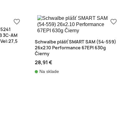
favorite_border
favorite_border
-5241
B 3C-AM
/Vel:27,5
Schwalbe plášť SMART SAM (54-559)
26x2.10 Performance 67EPI 630g
Čierny
28,91 €
Na sklade
shopping_cart
shopping_cart