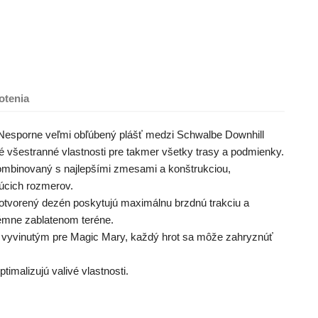
otenia
porne veľmi obľúbený plášť medzi Schwalbe Downhill
é všestranné vlastnosti pre takmer všetky trasy a podmienky.
 kombinovaný s najlepšími zmesami a konštrukciou,
úcich rozmerov.
y otvorený dezén poskytujú maximálnu brzdnú trakciu a
rémne zablatenom teréne.
 vyvinutým pre Magic Mary, každý hrot sa môže zahryznúť
timalizujú valivé vlastnosti.